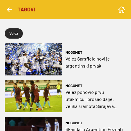
TAGOVI
Velez
NOGOMET
Vélez Sarsfield novi je
argentinski prvak
NOGOMET
Velež ponovio prvu
utakmicu i prošao dalje,
velika sramota Sarajeva,
Rijeka ide na Gziru
NOGOMET
Skandal u Argentini: Poznati