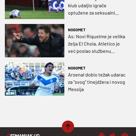
klub udaljio igrače
optužene za seksualni
napad
NOGOMET
As: Novi Riquelme je velika
želja El Chola, Atletico je
već poslao službenu
ponudu
NOGOMET
Arsenal dobio težak udarac
za "svog" tinejdžera i novog
Messija