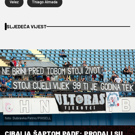
Velez
Thiago Almada
SLJEDEĆA VIJEST
foto: Dubravka Petric/PIXSELL
CIBALIA ŠAPTOM PADE: PRODALI SU