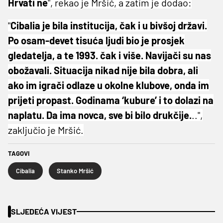
Hrvati ne
", rekao je Mršić, a zatim je dodao:
"
Cibalia je bila institucija, čak i u bivšoj državi.
Po osam-devet tisuća ljudi bio je prosjek
gledatelja, a te 1993. čak i više. Navijači su nas
obožavali. Situacija nikad nije bila dobra, ali
ako im igrači odlaze u okolne klubove, onda im
prijeti propast. Godinama ‘kubure’ i to dolazi na
naplatu. Da ima novca, sve bi bilo drukčije.
..",
zaključio je Mršić.
TAGOVI
Cibalia
Stanko Mršić
SLJEDEĆA VIJEST