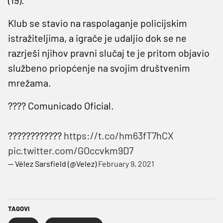
Klub se stavio na raspolaganje policijskim
istražiteljima, a igrače je udaljio dok se ne
razrješi njihov pravni slučaj te je pritom objavio
službeno priopćenje na svojim društvenim
mrežama.
???? Comunicado Oficial.
????????‍????
https://t.co/hm63fT7hCX
pic.twitter.com/GOccvkm9D7
— Vélez Sarsfield (@Velez)
February 9, 2021
TAGOVI