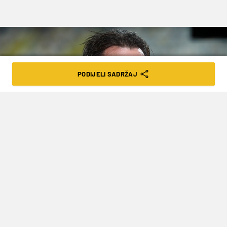
PODIJELI SADRŽAJ
Goran Kovacic/PIXSELL
MIŠKOVIĆ POKAZAO MOĆ: IZVRŠNI
ODBOR SMIJENIO KULUŠIĆA I
RAZRIJEŠIO SUDAČKU KOMISIJU