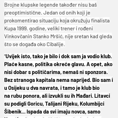
Brojne klupske legende također nisu baš
preoptimistične. Jedan od onih koji je
prokomentirao situaciju koja okružuju finalista
Kupa 1999. godine, veliki trener i rođeni
Vinkovčanin Stanko Mršić, nije sretan kad gleda
što se događa oko Cibalije.
"
Uvijek isto, tako je bilo i dok sam ja vodio klub.
Plaće kasne, politika okreće glavu. A opet, ako
nisi dobar s političarima, nemaš ni sponzora.
Bez stranoga kapitala nema naprijed. Bio sam i
u Osijeku u dva navrata, i tamo je klub bio
na rubu ponora, ali izvukli su ih Mađari. Litavci
su podigli Goricu, Talijani Rijeku, Kolumbijci
Šibenik... Ispada da svi imaju novca, samo