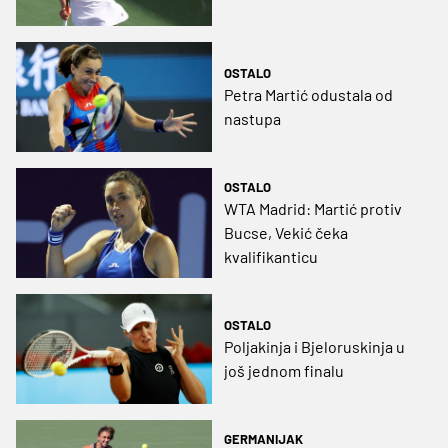
OSTALO
Petra Martić odustala od
nastupa
OSTALO
WTA Madrid: Martić protiv
Bucse, Vekić čeka
kvalifikanticu
OSTALO
Poljakinja i Bjeloruskinja u
još jednom finalu
GERMANIJAK