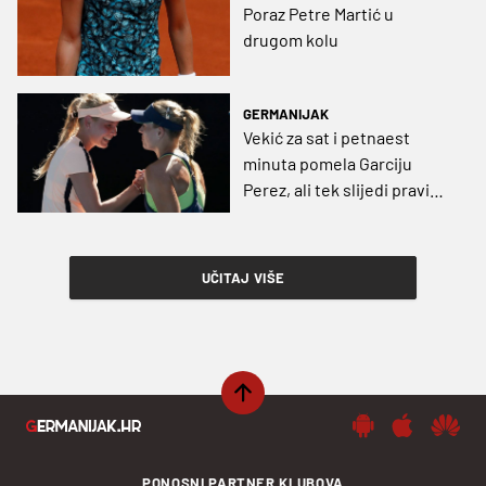
Poraz Petre Martić u
drugom kolu
GERMANIJAK
Vekić za sat i petnaest
minuta pomela Garciju
Perez, ali tek slijedi pravi
ispit
UČITAJ VIŠE
PONOSNI PARTNER KLUBOVA