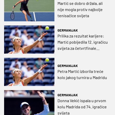
Martić se dobro držala, ali
nije mogla protiv najbolje
tenisačice svijeta
GERMANIJAK
Prilika za rezultat karijere:
Martić pobijedila 12. igračicu
svijeta za četvrtfinale
Madrida
GERMANIJAK
Petra Martić izborila treće
kolo jakog turnira u Madridu
GERMANIJAK
Donna Vekić ispala u prvom
kolu Madrida od 74. igračice
svijeta