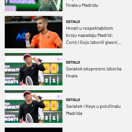
finala u Madridu
OSTALO
Hrvati u respektabilom
broju napadaju Madrid:
Ćorić i Gojo izborili glavni
turnir Mastersa
OSTALO
Swiatek ekspresno izborila
finale
OSTALO
Swiatek i Keys u polufinalu
Madrida