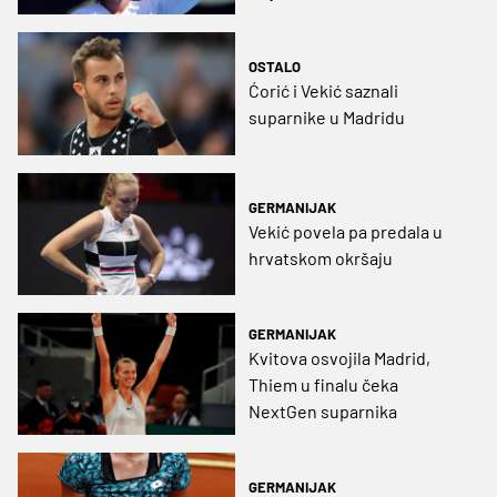
OSTALO
Ćorić i Vekić saznali
suparnike u Madridu
GERMANIJAK
Vekić povela pa predala u
hrvatskom okršaju
GERMANIJAK
Kvitova osvojila Madrid,
Thiem u finalu čeka
NextGen suparnika
GERMANIJAK