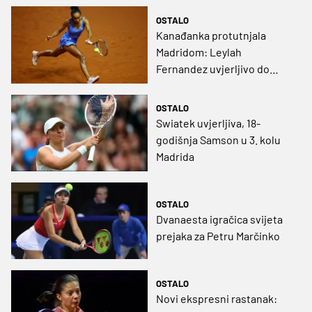
bolja od Osake
OSTALO
Kanađanka protutnjala
Madridom: Leylah
Fernandez uvjerljivo do
četvrtfinala i rezultata
karijere
OSTALO
Swiatek uvjerljiva, 18-
godišnja Samson u 3. kolu
Madrida
OSTALO
Dvanaesta igračica svijeta
prejaka za Petru Marčinko
OSTALO
Novi ekspresni rastanak: