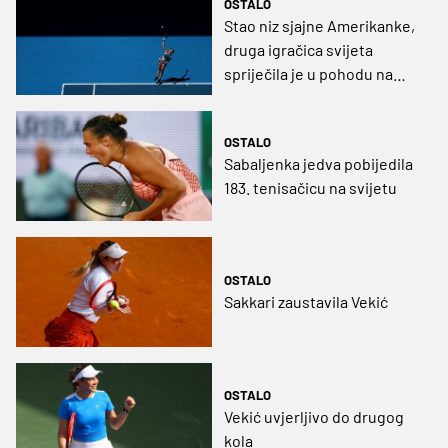
OSTALO
Stao niz sjajne Amerikanke,
druga igračica svijeta
spriječila je u pohodu na
treći naslov u nizu
OSTALO
Sabaljenka jedva pobijedila
183. tenisačicu na svijetu
OSTALO
Sakkari zaustavila Vekić
OSTALO
Vekić uvjerljivo do drugog
kola