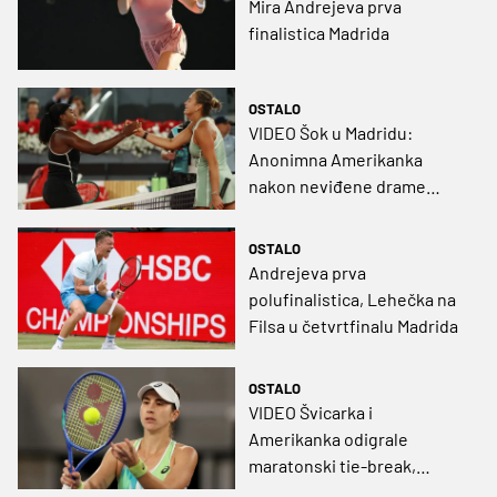
Mira Andrejeva prva
finalistica Madrida
OSTALO
VIDEO Šok u Madridu:
Anonimna Amerikanka
nakon neviđene drame
izbacila prvu igračicu svijeta
OSTALO
Andrejeva prva
polufinalistica, Lehečka na
Filsa u četvrtfinalu Madrida
OSTALO
VIDEO Švicarka i
Amerikanka odigrale
maratonski tie-break,
Sabaljenka nakon preokreta