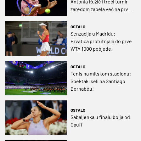
Antonia Ružić i treći turnir
zaredom zapela već na prvoj
prepreci
OSTALO
Senzacija u Madridu:
Hrvatica protutnjala do prve
WTA 1000 pobjede!
OSTALO
Tenis na mitskom stadionu:
Spektakl seli na Santiago
Bernabéu!
OSTALO
Sabaljenka u finalu bolja od
Gauff