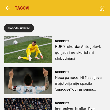
TAGOVI
slobodni udarac
NOGOMET
EURO rekorda: Autogolovi,
golijada i neiskorišteni
slobodnjaci
NOGOMET
Neće pa neće: Ni Messijeva
majstorija nije spasila
"gaučose" od rasipanja
bodova na Copa Americi
(VIDEO)
NOGOMET
Impresivne brojke: Dva