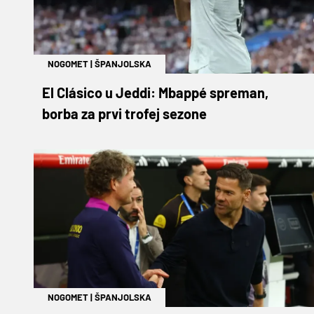
NOGOMET
|
ŠPANJOLSKA
El Clásico u Jeddi: Mbappé spreman,
borba za prvi trofej sezone
NOGOMET
|
ŠPANJOLSKA