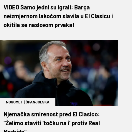
VIDEO Samo jedni su igrali: Barça
neizmjernom lakoćom slavila u El Clasicu i
okitila se naslovom prvaka!
NOGOMET
|
ŠPANJOLSKA
Njemačka smirenost pred El Clasico:
“Želimo staviti ‘točku na i’ protiv Real
Madrida”