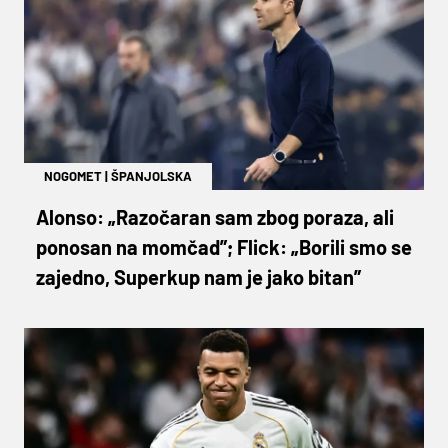
NOGOMET
|
ŠPANJOLSKA
Alonso: „Razočaran sam zbog poraza, ali
ponosan na momčad”; Flick: „Borili smo se
zajedno, Superkup nam je jako bitan”