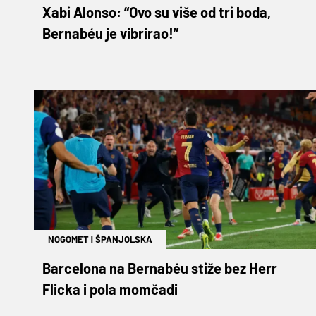
Xabi Alonso: “Ovo su više od tri boda,
Bernabéu je vibrirao!”
NOGOMET
|
ŠPANJOLSKA
Barcelona na Bernabéu stiže bez Herr
Flicka i pola momčadi