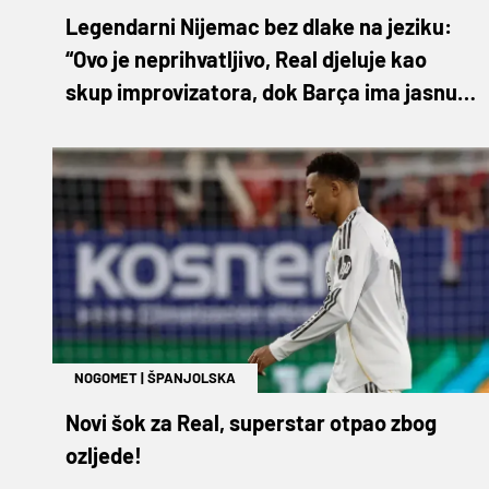
Legendarni Nijemac bez dlake na jeziku:
“Ovo je neprihvatljivo, Real djeluje kao
skup improvizatora, dok Barça ima jasnu
ideju”
NOGOMET
|
ŠPANJOLSKA
Novi šok za Real, superstar otpao zbog
ozljede!