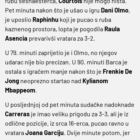
rubu šesnaesterca,
Courtois
nije mogo ništa.
Pet minuta nakon što je ušao u igru
Dani Olmo
,
je uposlio
Raphinhu
koji je pucao s ruba
kaznenog prostora, lopta je pogodila
Raula
Asencia
prevarivši vratara za 3-2.
U 79. minuti zaprijetio je i Olmo, no njegov
udarac nije bio precizan. U 90. minuti Barca je
ostala s igračem manje nakon što je
Frenkie De
Jong
neoprezno startao nad
Kylianom
Mbappeom
.
U posljednjoj od pet minuta sudačke nadoknade
Carreras
je imao veliku prigodu za 3-3, ali je iz
odlične pozicije, iz srca 16-erca, pucao ravno u
vratara
Joana Garciju
. Dvije minute potom, jer