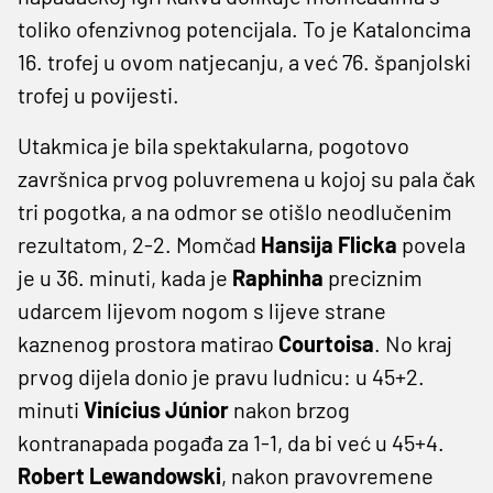
toliko ofenzivnog potencijala. To je Kataloncima
16. trofej u ovom natjecanju, a već 76. španjolski
trofej u povijesti.
Utakmica je bila spektakularna, pogotovo
završnica prvog poluvremena u kojoj su pala čak
tri pogotka, a na odmor se otišlo neodlučenim
rezultatom, 2-2. Momčad
Hansija Flicka
povela
je u 36. minuti, kada je
Raphinha
preciznim
udarcem lijevom nogom s lijeve strane
kaznenog prostora matirao
Courtoisa
. No kraj
prvog dijela donio je pravu ludnicu: u 45+2.
minuti
Vinícius Júnior
nakon brzog
kontranapada pogađa za 1-1, da bi već u 45+4.
Robert Lewandowski
, nakon pravovremene