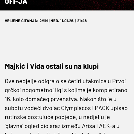
OFI-JA
VRIJEME ČITANJA: 2MIN | NED. 11.01.26. | 21:48
Majkić i Vida ostali su na klupi
Ove nedjelje odigralo se četiri utakmica u Prvoj
grčkoj nogometnoj ligi s kojima je kompletirano
16. kolo domaćeg prvenstva. Nakon što je u
subotu vodeći dvojac Olympiacos i PAOK upisao
rutinske gostujuće pobjede, u nedjelju je
‘glavna’ ogled bio sraz između Arisa i AEK-a u