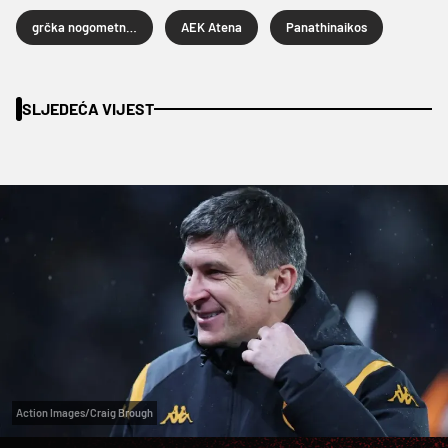
grčka nogometna liga
AEK Atena
Panathinaikos
SLJEDEĆA VIJEST
Action Images/Craig Brough