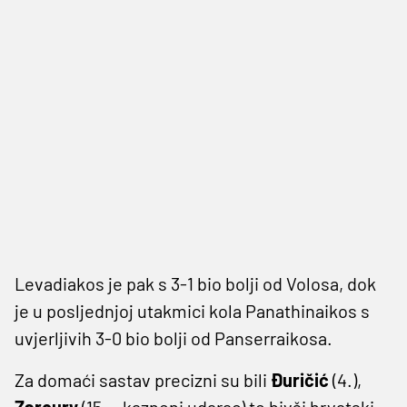
Levadiakos je pak s 3-1 bio bolji od Volosa, dok
je u posljednjoj utakmici kola Panathinaikos s
uvjerljivih 3-0 bio bolji od Panserraikosa.
Za domaći sastav precizni su bili
Đuričić
(4.),
Zaroury
(15. – kazneni udarac) te bivši hrvatski