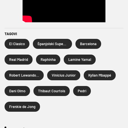
TAGOVI
El Clasico
Španjolski Superkup
Barcelona
Real Madrid
Raphinha
Lamine Yamal
Robert Lewandowski
Vinicius Junior
Kylian Mbappé
Dani Olmo
Thibaut Courtois
Pedri
Frenkie de Jong