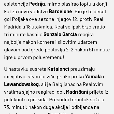
asistencije
Pedrija
, mirno plasirao loptu u donji
kut za novo vodstvo
Barcelone
. Bio je to deseti
gol Poljaka ove sezone, njegov 12. protiv Real
Madrida u 18 utakmica. Real se ipak brzo vratio:
tri minute kasnije
Gonzalo García
reagira
najbolje nakon kornera i silovitim udarcem
glavom pod gredu postavlja 2-2 nakon 51 minute
igre u prvom poluvremenu!
U nastavku susreta
Katalonci
preuzimaju
inicijativu, stvaraju više prilika preko
Yamala
i
Lewandowskog
, ali je Belgijanac na Realovim
vratima sjajno reagirao, dok
Madriđani
prijete iz
polukontri i prekida. Presudni trenutak stiže u
73. minuti: nakon duge akcije i odbijanca na