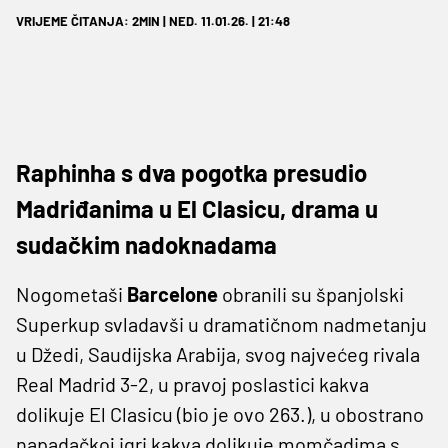
VRIJEME ČITANJA: 2MIN | NED. 11.01.26. | 21:48
Raphinha s dva pogotka presudio
Madriđanima u El Clasicu, drama u
sudačkim nadoknadama
Nogometaši
Barcelone
obranili su španjolski
Superkup svladavši u dramatičnom nadmetanju
u Džedi, Saudijska Arabija, svog najvećeg rivala
Real Madrid 3-2, u pravoj poslastici kakva
dolikuje El Clasicu (bio je ovo 263.), u obostrano
napadačkoj igri kakva dolikuje momčadima s