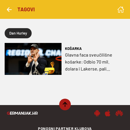
TAGOVI
Dan Hurley
KOŠARKA
Glavna faca sveučilišne
košarke: Odbio 70 mil.
dolara i Lakerse, pali
kadulju i polijeva svetom
vodom, a sada ispisuje
povijest
PONOSNI PARTNER KLUBOVA