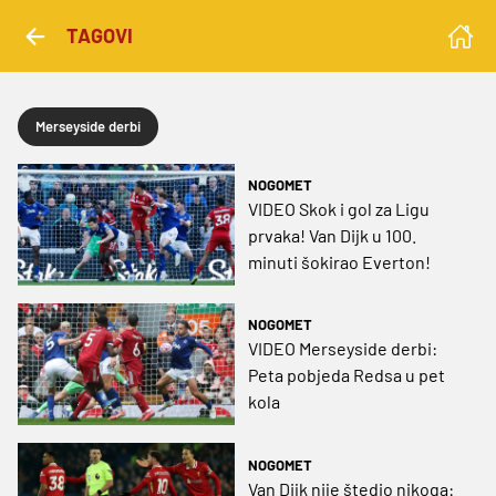
TAGOVI
Merseyside derbi
NOGOMET
VIDEO Skok i gol za Ligu
prvaka! Van Dijk u 100.
minuti šokirao Everton!
NOGOMET
VIDEO Merseyside derbi:
Peta pobjeda Redsa u pet
kola
NOGOMET
Van Dijk nije štedio nikoga: