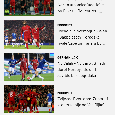
Nakon utakmice 'udario' je
po Oliveru, Doucoureu,
Evertonu kao klubu...
NOGOMET
Dyche nije svemoguć, Salah
i Gakpo ostavili gradske
rivale ‘zabetonirane’ u borbi
za ostanak
GERMANIJAK
No Salah – No party: Blijedi
derbi Merseyside derbi
završio bez pogodaka
(FOTOGALERIJA)
NOGOMET
Zvijezda Evertona: „Znam tri
stopera bolja od Van Dijka“