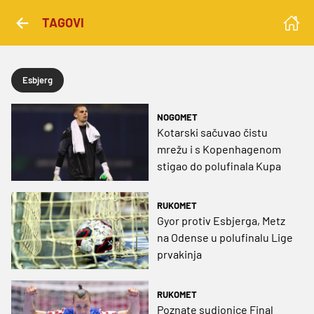
TAGOVI
Esbjerg
NOGOMET
Kotarski sačuvao čistu
mrežu i s Kopenhagenom
stigao do polufinala Kupa
RUKOMET
Gyor protiv Esbjerga, Metz
na Odense u polufinalu Lige
prvakinja
RUKOMET
Poznate sudionice Final