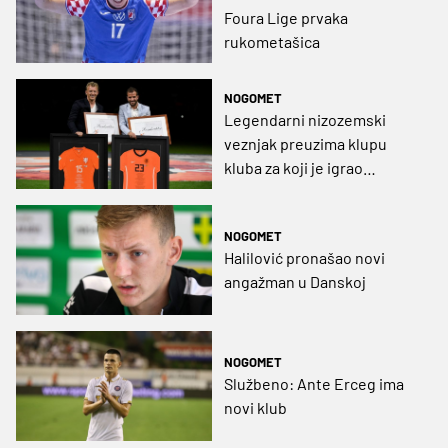
Foura Lige prvaka
rukometašica
NOGOMET
Legendarni nizozemski
veznjak preuzima klupu
kluba za koji je igrao
ofenzivac Osijeka
NOGOMET
Halilović pronašao novi
angažman u Danskoj
NOGOMET
Službeno: Ante Erceg ima
novi klub