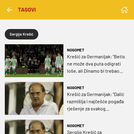
TAGOVI
Sergije Krešić
NOGOMET
Krešić za Germanijak: "Betis
ne može dva puta odigrati
loše, ali Dinamo bi trebao
proći dalje! HNL je
nemoguće prognozirati"
NOGOMET
Krešić za Germanijak: “Dalić
razmišlja i najčešće pogađa
rješenje za svakog
protivnika“
NOGOMET
Sergije Krešić za