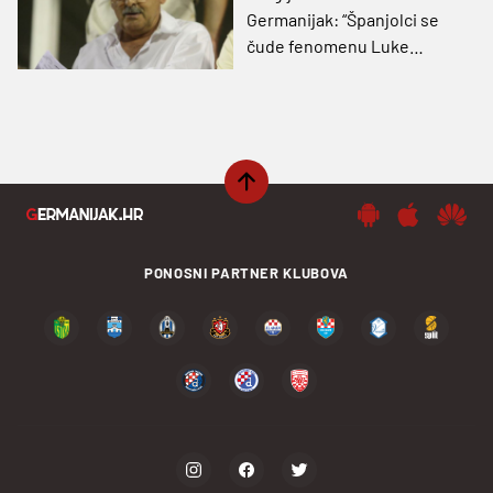
Germanijak: “Španjolci se
čude fenomenu Luke
Modrića s kojim Hrvatska
može dobiti bilo koga na
bilo kojem terenu“
PONOSNI PARTNER KLUBOVA