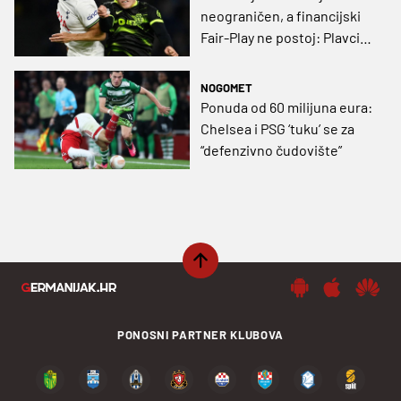
neograničen, a financijski
Fair-Play ne postoj: Plavci
na rubu dovođenje novog
skupocjenog igrača
NOGOMET
Ponuda od 60 milijuna eura:
Chelsea i PSG ‘tuku’ se za
“defenzivno čudovište”
PONOSNI PARTNER KLUBOVA