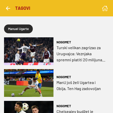
TAGOVI
Manuel Ugarte
NOGOMET
Turski velikan zagrizao za
Urugvajca: Veznjaka
spremni platiti 20 milijuna
eura Man Unitedu
NOGOMET
ManU još želi Ugartea i
Obija, Ten Hag zadovoljan
NOGOMET
Chelseajev budžet je