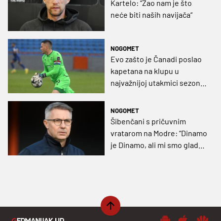
Kartelo: “Žao nam je što
neće biti naših navijača“
NOGOMET
Evo zašto je Čanadi poslao
kapetana na klupu u
najvažnijoj utakmici sezone
za Šibenik
NOGOMET
Šibenčani s pričuvnim
vratarom na Modre: “Dinamo
je Dinamo, ali mi smo gladni,
ne igramo često u finalima”