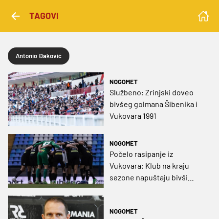
TAGOVI
Antonio Đaković
NOGOMET
Službeno: Zrinjski doveo
bivšeg golmana Šibenika i
Vukovara 1991
NOGOMET
Počelo rasipanje iz
Vukovara: Klub na kraju
sezone napuštaju bivši
vratar Šibenika i nekadašnji
junior Dinama
NOGOMET