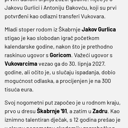
Jakovu Gurlici i Antoniju Đakovću, koji su prvi
potvrđeni kao odlazni transferi Vukovara.
Mladi stoper rodom iz Škabrnje
Jakov Gurlica
stigao je kao slobodan igrač početkom
kalendarske godine, nakon što je prethodno
raskinuo ugovor s
Goricom
. Važeći ugovor s
Vukovarcima
vezao ga do 30. lipnja 2027.
godine, ali očito je, u slučaju ispadanja, dobio
mogućnost odlaska, a procijenjen je na 300
tisuća eura.
Svoj nogometni put započeo je u rodnom kraju,
prvo u dresu
Škabrnje '91
, a zatim u
Zadru
. Kao
iznimno talentiran dječak, s 12 godina prešao je
u slavnu nogometnu akademiju zagrebačkog