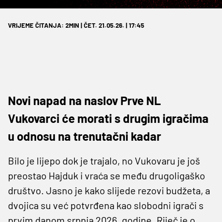
VRIJEME ČITANJA: 2MIN | ČET. 21.05.26. | 17:45
Novi napad na naslov Prve NL
Vukovarci će morati s drugim igračima
u odnosu na trenutačni kadar
Bilo je lijepo dok je trajalo, no Vukovaru je još
preostao Hajduk i vraća se među drugoligaško
društvo. Jasno je kako slijede rezovi budžeta, a
dvojica su već potvrđena kao slobodni igrači s
prvim danom srpnja 2026. godine. Riječ je o