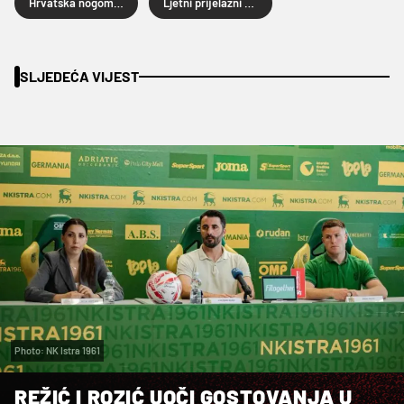
Hrvatska nogometna liga
Ljetni prijelazni rok 2026.
SLJEDEĆA VIJEST
Photo: NK Istra 1961
REŽIĆ I ROZIĆ UOČI GOSTOVANJA U