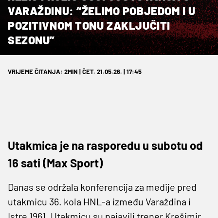
VARAŽDINU: “ŽELIMO POBJEDOM I U
POZITIVNOM TONU ZAKLJUČITI
SEZONU”
VRIJEME ČITANJA: 2MIN | ČET. 21.05.26. | 17:45
Utakmica je na rasporedu u subotu od
16 sati (Max Sport)
Danas se održala konferencija za medije pred
utakmicu 36. kola HNL-a između Varaždina i
Istre 1961. Utakmicu su najavili trener Krešimir