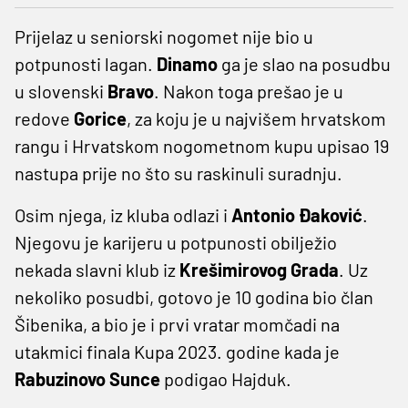
Prijelaz u seniorski nogomet nije bio u
potpunosti lagan.
Dinamo
ga je slao na posudbu
u slovenski
Bravo
. Nakon toga prešao je u
redove
Gorice
, za koju je u najvišem hrvatskom
rangu i Hrvatskom nogometnom kupu upisao 19
nastupa prije no što su raskinuli suradnju.
Osim njega, iz kluba odlazi i
Antonio Đaković
.
Njegovu je karijeru u potpunosti obilježio
nekada slavni klub iz
Krešimirovog Grada
. Uz
nekoliko posudbi, gotovo je 10 godina bio član
Šibenika, a bio je i prvi vratar momčadi na
utakmici finala Kupa 2023. godine kada je
Rabuzinovo Sunce
podigao Hajduk.