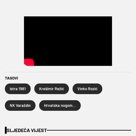
TAGOVI
Istra 1961
Krešimir Režić
Vinko Rozić
NK Varaždin
Hrvatska nogometna liga
SLJEDEĆA VIJEST