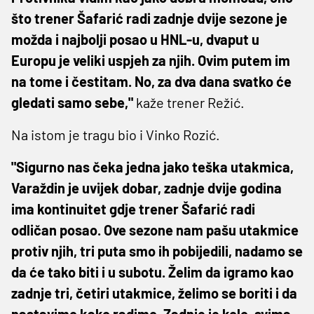
što trener Šafarić radi zadnje dvije sezone je
možda i najbolji posao u HNL-u, dvaput u
Europu je veliki uspjeh za njih. Ovim putem im
na tome i čestitam. No, za dva dana svatko će
gledati samo sebe,"
kaže trener Režić.
Na istom je tragu bio i Vinko Rozić.
"Sigurno nas čeka jedna jako teška utakmica,
Varaždin je uvijek dobar, zadnje dvije godina
ima kontinuitet gdje trener Šafarić radi
odličan posao. Ove sezone nam pašu utakmice
protiv njih, tri puta smo ih pobijedili, nadamo se
da će tako biti i u subotu. Želim da igramo kao
zadnje tri, četiri utakmice, želimo se boriti i da
nastavimo kako radimo. Zadnje je kolo, svima