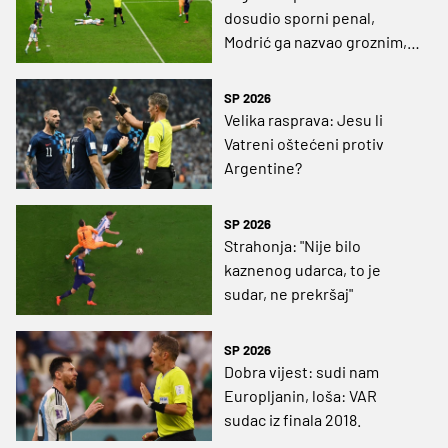
dosudio sporni penal,
Modrić ga nazvao groznim, a
sada je proglašen najboljim
sucem Mundijala!
SP 2026
Velika rasprava: Jesu li
Vatreni oštećeni protiv
Argentine?
SP 2026
Strahonja: "Nije bilo
kaznenog udarca, to je
sudar, ne prekršaj"
SP 2026
Dobra vijest: sudi nam
Europljanin, loša: VAR
sudac iz finala 2018.