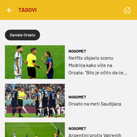
TAGOVI
Daniele Orsato
NOGOMET
Netflix objavio scenu
Modrića kako viče na
Orsata: “Bilo je očito da ćeš
to učiniti”
NOGOMET
Orsato na meti Saudijaca
NOGOMET
Argentini protiv Vatrenih