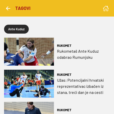
TAGOVI
Ante Kuduz
RUKOMET
Rukometaš Ante Kuduz
odabrao Rumunjsku
RUKOMET
Užas: Potencijalni hrvatski
reprezentativac izbačen iz
stana, treći dan je na cesti
RUKOMET