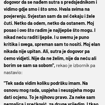
dogovor da se nađem sutra s predsjednikom i
vidimo gdje smo i što smo. Hvala svima na
povjerenju. Svjestan sam da svi čekaju i žele
čuti. Netko da odem, netko da ostanem. Moj
posao i ovo što radim je najljepše što mogu. I
nikad neću raditi ljepše. I u svemu je puno
kritika i svega, spreman sam to nositi. Moj elan
nikada nije upitan. Ali, sutra je dogovor pa
ćemo vidjeti. Nije da ne želim, nije da neću ali
borim se sam sa sobom",
rekao je izbornik pa
nastavio:
"Tek sada vidim koliku podršku imam. Na
osnovu mog rada, uspjeha i neuspjeha mogu
dati ocjenu. To je njihovu pravo. Za neke sam
neznalica i srećković, za druge vrijedim. I tkao