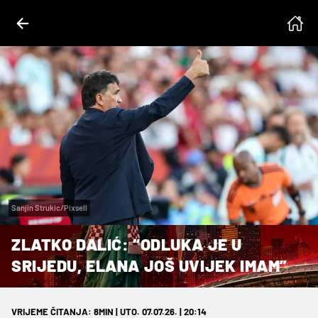
Sanjin Strukic/Pixsell
ZLATKO DALIĆ: “ODLUKA JE U
SRIJEDU, ELANA JOŠ UVIJEK IMAM”
VRIJEME ČITANJA: 8MIN | UTO. 07.07.26. | 20:14