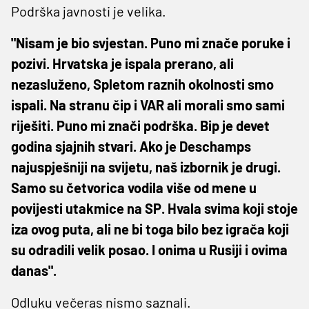
Podrška javnosti je velika.
"Nisam je bio svjestan. Puno mi znače poruke i
pozivi. Hrvatska je ispala prerano, ali
nezasluženo, Spletom raznih okolnosti smo
ispali. Na stranu čip i VAR ali morali smo sami
riješiti. Puno mi znači podrška. Bip je devet
godina sjajnih stvari. Ako je Deschamps
najuspješniji na svijetu, naš izbornik je drugi.
Samo su četvorica vodila više od mene u
povijesti utakmice na SP. Hvala svima koji stoje
iza ovog puta, ali ne bi toga bilo bez igrača koji
su odradili velik posao. I onima u Rusiji i ovima
danas".
Odluku večeras nismo saznali.