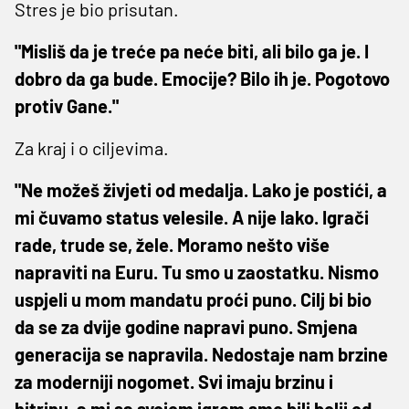
Stres je bio prisutan.
"Misliš da je treće pa neće biti, ali bilo ga je. I
dobro da ga bude. Emocije? Bilo ih je. Pogotovo
protiv Gane."
Za kraj i o ciljevima.
"Ne možeš živjeti od medalja. Lako je postići, a
mi čuvamo status velesile. A nije lako. Igrači
rade, trude se, žele. Moramo nešto više
napraviti na Euru. Tu smo u zaostatku. Nismo
uspjeli u mom mandatu proći puno. Cilj bi bio
da se za dvije godine napravi puno. Smjena
generacija se napravila. Nedostaje nam brzine
za moderniji nogomet. Svi imaju brzinu i
hitrinu, a mi sa svojom igrom smo bili bolji od