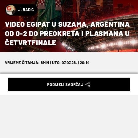
J. RADIĆ
VIDEO EGIPAT U SUZAMA, ARGENTINA
OD 0-2 DO PREOKRETA I PLASMANA U
ČETVRTFINALE
VRIJEME ČITANJA: 8MIN | UTO. 07.07.26. | 20:14
PODIJELI SADRŽAJ
Argentina i Egipat odigrali su sjajnu,
dramatičnu utakmicu u Atlanti, pet
pogodaka, promašeni kazneni udarac