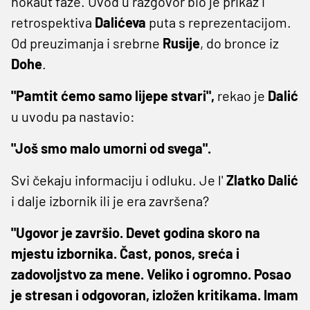
nokaut faze. Uvod u razgovor bio je prikaz i
retrospektiva
Dalićeva
puta s reprezentacijom.
Od preuzimanja i srebrne
Rusije
, do bronce iz
Dohe
.
"Pamtit ćemo samo lijepe stvari",
rekao je
Dalić
u uvodu pa nastavio:
"Još smo malo umorni od svega".
Svi čekaju informaciju i odluku. Je l'
Zlatko
Dalić
i dalje izbornik ili je era završena?
"Ugovor je završio. Devet godina skoro na
mjestu izbornika. Čast, ponos, sreća i
zadovoljstvo za mene. Veliko i ogromno. Posao
je stresan i odgovoran, izložen kritikama. Imam