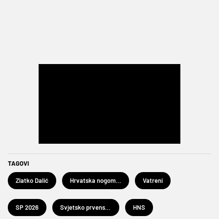
TAGOVI
Zlatko Dalić
Hrvatska nogometna reprezentacija
Vatreni
SP 2026
Svjetsko prvenstvo u nogometu 2026.
HNS