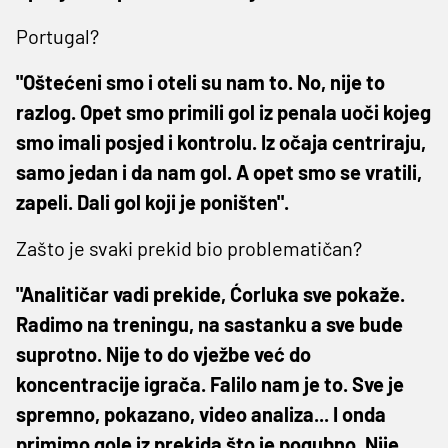
Portugal?
"Oštećeni smo i oteli su nam to. No, nije to
razlog. Opet smo primili gol iz penala uoči kojeg
smo imali posjed i kontrolu. Iz očaja centriraju,
samo jedan i da nam gol. A opet smo se vratili,
zapeli. Dali gol koji je poništen".
Zašto je svaki prekid bio problematičan?
"Analitičar vadi prekide, Ćorluka sve pokaže.
Radimo na treningu, na sastanku a sve bude
suprotno. Nije to do vježbe već do
koncentracije igrača. Falilo nam je to. Sve je
spremno, pokazano, video analiza... I onda
primimo gole iz prekida što je pogubno. Nije