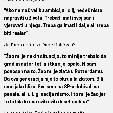
"Ako nemaš veliku ambiciju i cilj, nećeš ništa
napraviti u životu. Trebaš imati svoj san i
vjerovati u njega. Treba ga imati i dalje ali treba
biti realan".
Je l' ima nešto za čime Dalić žali?
"Žao mi je nekih situacija, to mi nije trebalo da
gradim autoritet, ali tkao je ispalo. Nisam
ponosan na to. Žao mi je zlata u Rotterdamu.
Da ova generacija nije to okrunila zlatom. Bili
smo jako blizu. Sve smo na SP-u dobivali na
penale, ali u Ligi nacija nismo. I to mi je žao jer
to bi bila kruna svih ovih deset godina".
Luka se čeka, Perija je rekao da može...