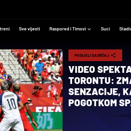
treni
Sve vijesti
Raspored i Timovi
Suci
Stadi
PODIJELI SADRŽAJ
VIDEO SPEKT
TORONTU: ZM
SENZACIJE, 
POGOTKOM SP