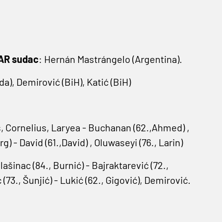
VAR sudac
: Hernán Mastrángelo (Argentina).
), Demirović (BiH), Katić (BiH)
, Cornelius, Laryea - Buchanan (62.,Ahmed) ,
g) - David (61.,David) , Oluwaseyi (76., Larin)
ašinac (84., Burnić) - Bajraktarević (72.,
(73., Šunjić) - Lukić (62., Gigović), Demirović.