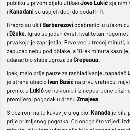
publiku u prvom dijelu utišao
Jovo Lukić
sjajnim 
i
Kanađani
su uspjeli doći do boda (1-1).
Hrabro su ušli
Barbarezovi
odabranici u utakmicu
i
Džeke
. Igrao se jedan čvrst, kvalitetan nogomet,
prva koja je zaprijetila. Prvo već u trećoj minuti,
zapucao nebu pod oblake, a 10-ak minuta kasnije, 
udarac bio slaba ugroza za
Crepeaua
.
Ipak, malo prije pauze za rashlađivanje, napadač
U
je strane ubacio
Ivan Bašić
na prvu vratnicu, najvi
prenio, a
Lukić
se naklonio i iz neposredne blizin
premijerni pogodak u dresu
Zmajeva
.
S obzirom na to kakav je ulog bio,
Kanada
je bila
prije primljenog pogotka. Od onoga što vrijedi izd
minute, ali u tom udarcu nije bilo ni snage ni prec