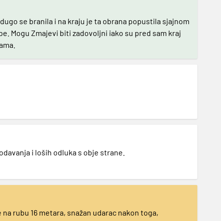
dugo se branila i na kraju je ta obrana popustila sjajnom
upe. Mogu Zmajevi biti zadovoljni iako su pred sam kraj
kama.
dodavanja i loših odluka s obje strane.
e na rubu 16 metara, snažan udarac nakon toga,