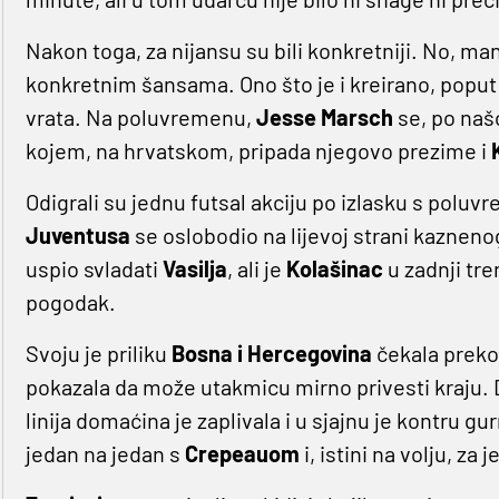
Nakon toga, za nijansu su bili konkretniji. No, man
konkretnim šansama. Ono što je i kreirano, popu
vrata. Na poluvremenu,
Jesse Marsch
se, po našo
kojem, na hrvatskom, pripada njegovo prezime i
Odigrali su jednu futsal akciju po izlasku s poluv
Juventusa
se oslobodio na lijevoj strani kazneno
uspio svladati
Vasilja
, ali je
Kolašinac
u zadnji tre
pogodak.
Svoju je priliku
Bosna i Hercegovina
čekala preko 
pokazala da može utakmicu mirno privesti kraju.
linija domaćina je zaplivala i u sjajnu je kontru gu
jedan na jedan s
Crepeauom
i, istini na volju, z