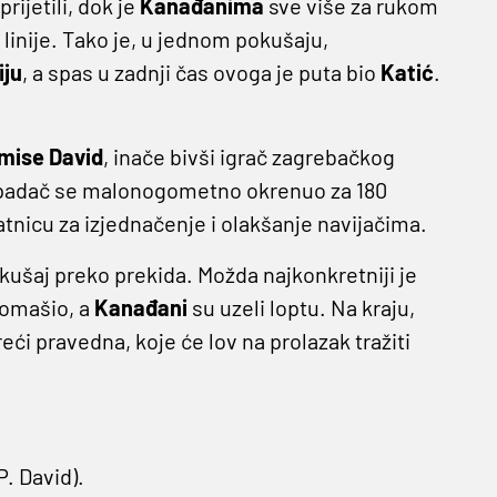
prijetili, dok je
Kanađanima
sve više za rukom
linije. Tako je, u jednom pokušaju,
iju
, a spas u zadnji čas ovoga je puta bio
Katić
.
mise David
, inače bivši igrač zagrebačkog
padač se malonogometno okrenuo za 180
atnicu za izjednačenje i olakšanje navijačima.
kušaj preko prekida. Možda najkonkretniji je
omašio, a
Kanađani
su uzeli loptu. Na kraju,
 pravedna, koje će lov na prolazak tražiti
P. David).