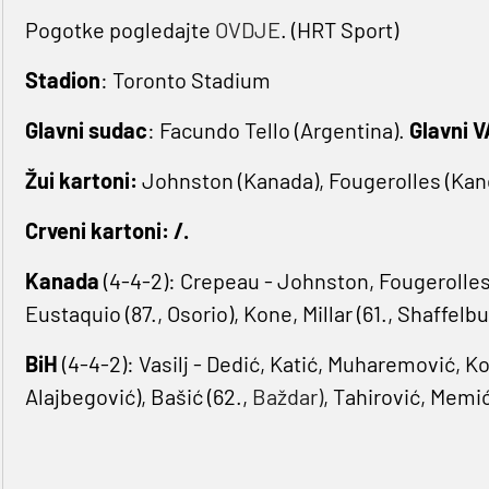
Pogotke pogledajte
OVDJE
. (HRT Sport)
Stadion
: Toronto Stadium
Glavni sudac
: Facundo Tello (Argentina).
Glavni 
Žui kartoni:
Johnston (Kanada), Fougerolles (Kanda
Crveni kartoni: /.
Kanada
(4-4-2): Crepeau - Johnston, Fougerolles
Eustaquio (87., Osorio), Kone, Millar (61., Shaffelbur
BiH
(4-4-2): Vasilj - Dedić, Katić, Muharemović, Kol
Alajbegović), Bašić (62.,
Baždar)
, Tahirović, Memić 