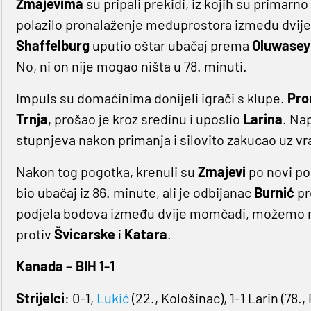
Zmajevima
su pripali prekidi, iz kojih su primarno 
polazilo pronalaženje međuprostora između dvije 
Shaffelburg
uputio oštar ubačaj prema
Oluwasey
No, ni on nije mogao ništa u 78. minuti.
Impuls su domaćinima donijeli igrači s klupe.
Pro
Trnja
, prošao je kroz sredinu i uposlio
Larina
. Na
stupnjeva nakon primanja i silovito zakucao uz vr
Nakon tog pogotka, krenuli su
Zmajevi
po novi po
bio ubačaj iz 86. minute, ali je odbijanac
Burnić
pr
podjela bodova između dvije momčadi, možemo reći
protiv
Švicarske
i
Katara
.
Kanada – BIH 1-1
Strijelci
: 0-1,
Lukić
(22., Kološinac), 1-1 Larin (78., 