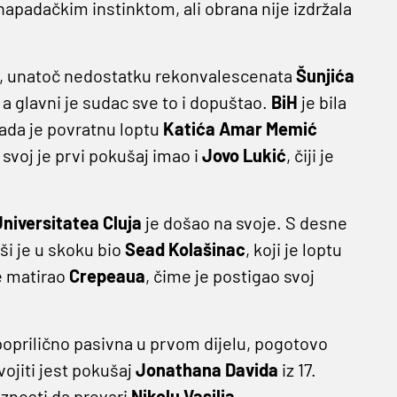
napadačkim instinktom, ali obrana nije izdržala
, unatoč nedostatku rekonvalescenata
Šunjića
 a glavni je sudac sve to i dopuštao.
BiH
je bila
 kada je povratnu loptu
Katića
Amar Memić
svoj je prvi pokušaj imao i
Jovo Lukić
, čiji je
niversitatea Cluja
je došao na svoje. S desne
ši je u skoku bio
Sead Kolašinac
, koji je loptu
e matirao
Crepeaua
, čime je postigao svoj
 poprilično pasivna u prvom dijelu, pogotovo
vojiti jest pokušaj
Jonathana Davida
iz 17.
iznosti da prevari
Nikolu Vasilja
.