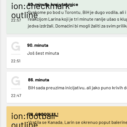
ion:checkmark-
90. minuta, kraj utakmice
outline
Svakome po bod u Torontu. BiH je dugo vodila, ali i 
reakcijom Larina koji je tri minute ranije ušao s kl
22:57
jedva izdržali. Domaćini bi mogli žaliti za svim prili
90. minuta
Još šest minuta
22:51
86. minuta
BiH sada preuzima inicijativu, ali jako puno krivih 
22:47
ion:football-
78. GOOOOLLL!
outline
Vratila se Kanada. Larin se okrenuo poput balerin