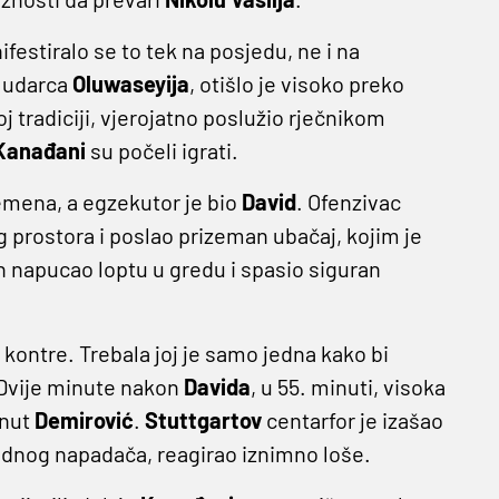
ifestiralo se to tek na posjedu, ne i na
t udarca
Oluwaseyija
, otišlo je visoko preko
j tradiciji, vjerojatno poslužio rječnikom
Kanađani
su počeli igrati.
remena, a egzekutor je bio
David
. Ofenzivac
g prostora i poslao prizeman ubačaj, kojim je
n napucao loptu u gredu i spasio siguran
kontre. Trebala joj je samo jedna kako bi
 Dvije minute nakon
Davida
, u 55. minuti, visoka
rnut
Demirović
.
Stuttgartov
centarfor je izašao
a jednog napadača, reagirao iznimno loše.