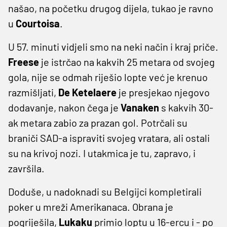
našao, na početku drugog dijela, tukao je ravno
u
Courtoisa
.
U 57. minuti vidjeli smo na neki način i kraj priče.
Freese
je istrčao na kakvih 25 metara od svojeg
gola, nije se odmah riješio lopte već je krenuo
razmišljati,
De Ketelaere
je presjekao njegovo
dodavanje, nakon čega je
Vanaken
s kakvih 30-
ak metara zabio za prazan gol. Potrčali su
braniči SAD-a ispraviti svojeg vratara, ali ostali
su na krivoj nozi. I utakmica je tu, zapravo, i
završila.
Doduše, u nadoknadi su Belgijci kompletirali
poker u mreži Amerikanaca. Obrana je
pogriješila,
Lukaku
primio loptu u 16-ercu i - po