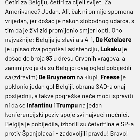
Četiri za Belgiju, četiri za cijeli svijet. Za
Amerikance? Jedan. Ali, čak ni on nije spomena
vrijedan, jer došao je nakon slobodnog udarca, s
tim da je živi zid promijenio smjer lopti. Ono
najvažnije: Belgija je slavila s 4-1,
De Ketelaere
je upisao dva pogotka i asistenciju,
Lukaku
je
došao do broja 93 u dresu Crvenih vragova, a
zanimljivo je da su Belgijci ovaj ogled pobijedili
sa (zdravim)
De Bruyneom
na klupi.
Freese
je
poklonio jedan gol Belgiji, obrana SAD-a onaj
posljednji, a takve pogreške neće moći ispraviti
ni da se
Infantinu
i
Trumpu
na jedan
konferencijski poziv spoje svi najveći moćnici.
Belgija je pobijedila, izborili su četvrtfinale SP-a
protiv Španjolaca i - zadovoljili pravdu! Bravo!