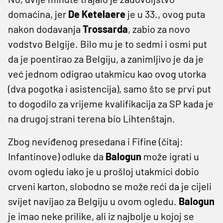
domaćina, jer
De Ketelaere
je u 33., ovog puta
nakon dodavanja
Trossarda
, zabio za novo
vodstvo Belgije. Bilo mu je to sedmi i osmi put
da je poentirao za Belgiju, a zanimljivo je da je
već jednom odigrao utakmicu kao ovog utorka
(dva pogotka i asistencija), samo što se prvi put
to dogodilo za vrijeme kvalifikacija za SP kada je
na drugoj strani terena bio Lihtenštajn.
Zbog neviđenog presedana i Fifine (čitaj:
Infantinove) odluke da
Balogun
može igrati u
ovom ogledu iako je u prošloj utakmici dobio
crveni karton, slobodno se može reći da je cijeli
svijet navijao za Belgiju u ovom ogledu.
Balogun
je imao neke prilike, ali iz najbolje u kojoj se