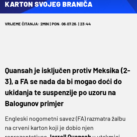
KARTON SVOJEG BRANIČA
VRIJEME ČITANJA: 2MIN | PON. 06.07.26. | 23:44
Quansah je isključen protiv Meksika (2-
3), a FA se nada da bi mogao doći do
ukidanja te suspenzije po uzoru na
Balogunov primjer
Engleski nogometni savez (FA) razmatra žalbu
na crveni karton koji je dobio njen
reprezentativac
Jarrell Quansah
u utakmici