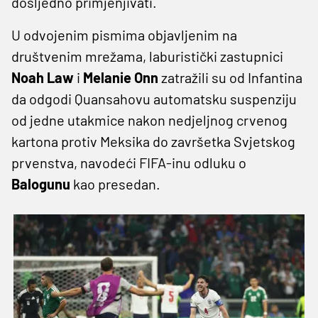
dosljedno primjenjivati.
U odvojenim pismima objavljenim na
društvenim mrežama, laburistički zastupnici
Noah Law
i
Melanie Onn
zatražili su od Infantina
da odgodi Quansahovu automatsku suspenziju
od jedne utakmice nakon nedjeljnog crvenog
kartona protiv Meksika do završetka Svjetskog
prvenstva, navodeći FIFA-inu odluku o
Balogunu
kao presedan.