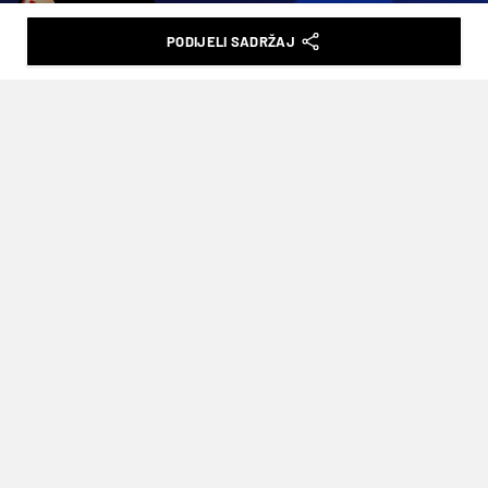
H. POSAVEC
PODIJELI SADRŽAJ
VIDEO KOLO SREĆE SE OKREĆE:
ŠPANJOLSKA IZBACILA PORTUGAL
GOLOM U SUDAČKOJ NADOKNADI
VRIJEME ČITANJA: 2MIN | PON. 06.07.26. | 23:44
Pirenejski derbi pripao je aktualnim
europskim prvacima (1-0)
Jedno od najvećih rivalstava europskog
nogometa ono je između
Portugala
i