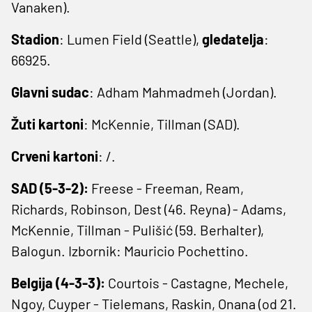
Vanaken).
Stadion
: Lumen Field (Seattle),
gledatelja
:
66925.
Glavni sudac
: Adham Mahmadmeh (Jordan).
Žuti kartoni
: McKennie, Tillman (SAD).
Crveni kartoni
: /.
SAD (5-3-2):
Freese - Freeman, Ream,
Richards, Robinson, Dest (46. Reyna) - Adams,
McKennie, Tillman - Pulišić (59. Berhalter),
Balogun. Izbornik: Mauricio Pochettino.
Belgija (4-3-3):
Courtois - Castagne, Mechele,
Ngoy, Cuyper - Tielemans, Raskin, Onana (od 21.