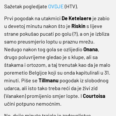
Sažetak pogledjate
OVDJE
(HTV).
Prvi pogodak na utakmici
De Ketelaere
je zabio
u devetoj minutu nakon što je
Riskin
s lijeve
strane pokušao pucati po golu (?), a on je izbliza
samo preusmjerio loptu u praznu mrežu.
Nedugo nakon tog gola se ozlijedio
Onana
,
drugo poluvrijeme gledao je s klupe, ali sa
štakama i ortozom, a taj trenutak kao da je malo
poremetio Belgijce koji su onda kapitulirali u 31.
minuti. Piše se
Tillmanu
pogodak iz slobodnog
udarca, ali isto tako treba reći da je živi zid
(Vanaken) promijenio smjer lopte. I
Courtoisa
učini potpuno nemoćnim.
No, dvije minute trajalo je zadovoljstvo