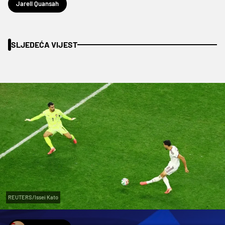
Jarell Quansah
SLJEDEĆA VIJEST
REUTERS/Issei Kato