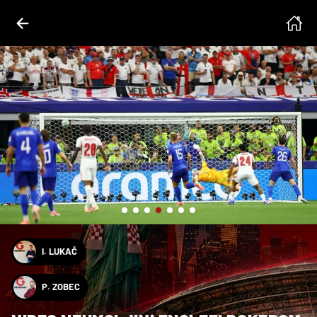
 Mckay, Issei Katti, Kai Pfaffenbach
I. LUKAČ
P. ZOBEC