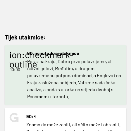
Tijek utakmice:
ion:checkmark-
90. minuta, kraj utakmice
outline
Poraz na kraju. Dobro prvo poluvrijeme, ali
naivni golovi. Međutim, u drugom
00:00
poluvremenu potpuna dominacija Engleza i na
kraju zaslužena pobjeda. Vatrene sada čeka
analiza, a onda s utorka na srijedu dvoboj s
Panamom u Torontu.
90+4
Znamo da može zabiti, ali očito može i obraniti.