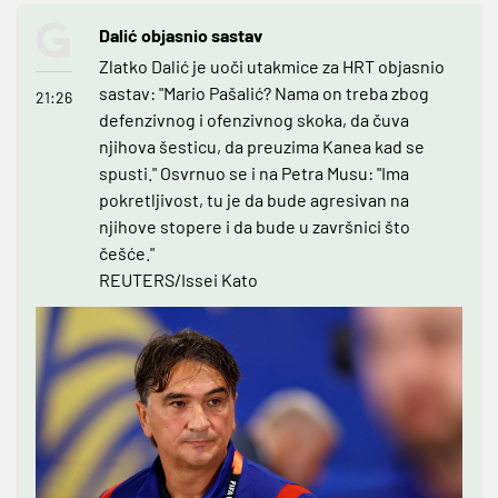
Dalić objasnio sastav
Zlatko Dalić je uoči utakmice za HRT objasnio
sastav: "Mario Pašalić? Nama on treba zbog
21:26
defenzivnog i ofenzivnog skoka, da čuva
njihova šesticu, da preuzima Kanea kad se
spusti." Osvrnuo se i na Petra Musu: "Ima
pokretljivost, tu je da bude agresivan na
njihove stopere i da bude u završnici što
češće."
REUTERS/Issei Kato