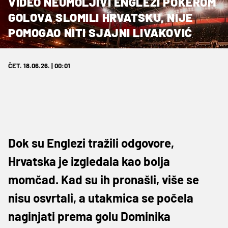
VIDEO NEUMOLJIVI ENGLEZI POKEROM
GOLOVA SLOMILI HRVATSKU, NIJE
POMOGAO NITI SJAJNI LIVAKOVIĆ
ČET. 18.06.26. | 00:01
Dok su Englezi tražili odgovore,
Hrvatska je izgledala kao bolja
momčad. Kad su ih pronašli, više se
nisu osvrtali, a utakmica se počela
naginjati prema golu Dominika