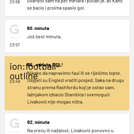
Gvardiol sam na pet metara i pucao je, ali Kans
23:58
se bacio i prsima spasio gol.
90. minuta
Još šest minuta.
23:57
ion:football-
85., minuta, GOL!
outline
Nikako da napravimo faul ili se riješimo lopte.
Uspjeli su Englezi vratiti posjed, Saka na drugu
23:49
stranu prema Rashfordu koji je ostao sam,
lažnjakom izbacio Stanišića i svemogući
Livaković nije mogao ništa.
82. minuta
Na sreću ili nažalost, Livaković ponovno u