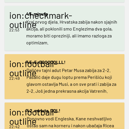
ion:checkmark-
45. minuta
outline
Kraj prvog djela. Hrvatska zabija nakon sjajnih
akcija, ali poklonili smo Englezima dva gola,
22:53
moramo biti opreziniji, ali imamo razloga za
optimizam.
ion:football-
45+5, GOOOOOLLL!
outline
Dalićev tajni adut Petar Musa zabija za 2-2.
Pašalić daje dugu loptu prema Perišiću koji
22:49
glavom ostavlja Musi, a on sve prati i zabija za
2-2. Još jedna prekrasna akcija Vatrenih.
ion:football-
42. minuta, GOL!
outline
Ponovno vodi Engleska. Kane neshvatljivo
ostao sam na korneru i nakon ubačaja Ricea
22:42