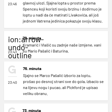
glavnoj ulozi. Sjajna lopta u prostor prema
23:46
Spenceu koji koristi svoju brzinu i dodirnuo je
loptu u nadi da će matirati Livakovića, ali još
jednom Vatrena jedinica pokazuje svoju klasu.
ion:arrow-
79. minuta
undo-
Kramarić i Vlašić su zadnje naše izmjene, vani
su Mario Pašalić i Baturina.
23:43
outline
76. minuta
Sjajno se Marco Pašalić izborio za loptu,
prošao po desnoj strani sve do gola, izbacio se
23:40
na lijevu nogu i pucao, ali Pickford je upisao
veliku obranu.
73. minuta