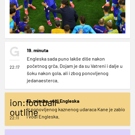
19. minuta
Engleska sada puno lakše diše nakon
početnog grča. Dojam je da su Vatreni i dalje u
22:17
šoku nakon gola, ali i zbog ponovljenog
jedanaesterca.
ion:football-
12. minuta, vodi Engleska
outline
Iz ponovljenog kaznenog udaraca Kane je zabio
i vodi Engleska.
22:11