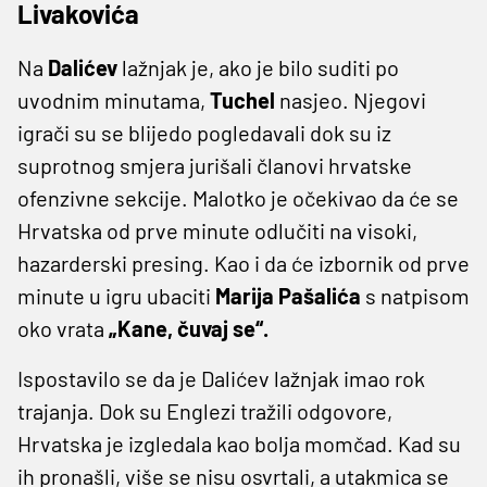
Livakovića
Na
Dalićev
lažnjak je, ako je bilo suditi po
uvodnim minutama,
Tuchel
nasjeo. Njegovi
igrači su se blijedo pogledavali dok su iz
suprotnog smjera jurišali članovi hrvatske
ofenzivne sekcije. Malotko je očekivao da će se
Hrvatska od prve minute odlučiti na visoki,
hazarderski presing. Kao i da će izbornik od prve
minute u igru ubaciti
Marija
Pašalića
s natpisom
oko vrata
„Kane, čuvaj se“.
Ispostavilo se da je Dalićev lažnjak imao rok
trajanja. Dok su Englezi tražili odgovore,
Hrvatska je izgledala kao bolja momčad. Kad su
ih pronašli, više se nisu osvrtali, a utakmica se