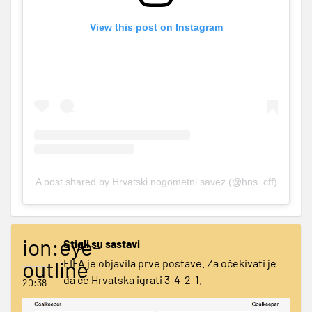
View this post on Instagram
A post shared by Hrvatski nogometni savez (@hns_cff)
ion:eye-
Stigli su sastavi
outline
FIFA je objavila prve postave. Za očekivati je
da će Hrvatska igrati 3-4-2-1.
20:38