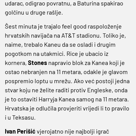
udarac, odigrao povratnu, a Baturina spakirao
golčinu u druge rašlje.
Šest minuta je trajalo feel good raspoloženje
hrvatskih navijača na AT&T stadionu. Toliko je,
naime, trebalo Kaneu da se osladi i drugim
pogotkom na utakmici. Rice je ubacio iz
kornera,
Stones
napravio blok za Kanea koji je
ostao nebranjen na 11 metara, odakle je glavom
pospremio loptu u mrežu. Ako već postoji jedna
stvar koju ne želite raditi protiv Engleske, onda
je to ostaviti Harryja Kanea samog na 11 metara.
Hrvatska je odlučila provjeriti vrijedi li to pravilo
i u Teksasu.
Ivan
Perišić
vjerojatno nije najbolji igrač