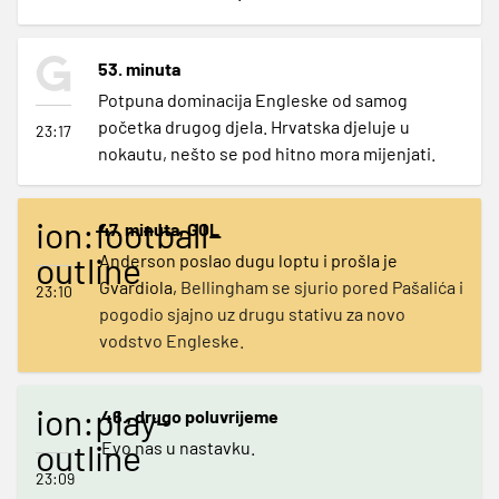
53. minuta
Potpuna dominacija Engleske od samog
početka drugog djela. Hrvatska djeluje u
23:17
nokautu, nešto se pod hitno mora mijenjati.
ion:football-
47. minuta, GOL
outline
Anderson poslao dugu loptu i prošla je
Gvardiola,
Bellingham se sjurio pored Pašalića i
23:10
pogodio sjajno uz drugu stativu za novo
vodstvo Engleske.
ion:play-
46., drugo poluvrijeme
outline
Evo nas u nastavku.
23:09