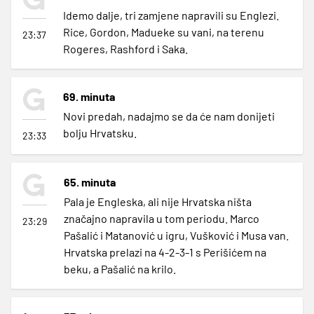
Idemo dalje, tri zamjene napravili su Englezi.
Rice, Gordon, Madueke su vani, na terenu
23:37
Rogeres, Rashford i Saka.
69. minuta
Novi predah, nadajmo se da će nam donijeti
bolju Hrvatsku.
23:33
65. minuta
Pala je Engleska, ali nije Hrvatska ništa
značajno napravila u tom periodu. Marco
23:29
Pašalić i Matanović u igru, Vušković i Musa van.
Hrvatska prelazi na 4-2-3-1 s Perišićem na
beku, a Pašalić na krilo.