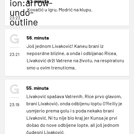
ion:arrow-
57. minuta
undo-
Kovačić u igru, Modrić na klupu.
23:23
outline
56. minuta
Još jednom Livaković! Kaneu brani iz
neposrdne blizine, a onda i odbijanac Ricea.
23:21
Livaković drži Vatrene na životu, na respiratoru
smo u ovim trenuticma.
55. minuta
Livaković spašava Vatrenih. Rice prvo glavom,
brani Livaković, onda odbijenu loptu
O'Reilly
je
23:19
usmjerio prema golu i s poda nekako brani
Livaković. Ni tu nije bio kraj jer Kunsa je prvi
došao do nove odbijene lopte, ali još jednom
čudesni Livaković.