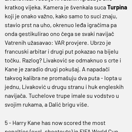
kratkog vijeka. Kamera je švenkala suca
Turpina
koji je onako važno, kako samo to suci znaju,
stavio prst na uho, okrenuo leđa igračima pa
onda gestikulirao ono čega se svaki navijač
Vatrenih užasavao: VAR provjere. Ubrzo je
francuski arbitar i drugi put pokazao na bijelu
točku. Razlog? Livaković se odmaknuo s crte i
Kane je zaradio drugi pokušaj. A napadači
takvog kalibra ne promašuju dva puta - lopta u
jednu, Livaković u drugu stranu i huk engleskih
navijača. Tuchelove trupe imale su vodstvo u
svojim rukama, a Dalić brigu više.
5 - Harry Kane has now scored the most
penalties (excl. shootouts) in FIFA World Cup