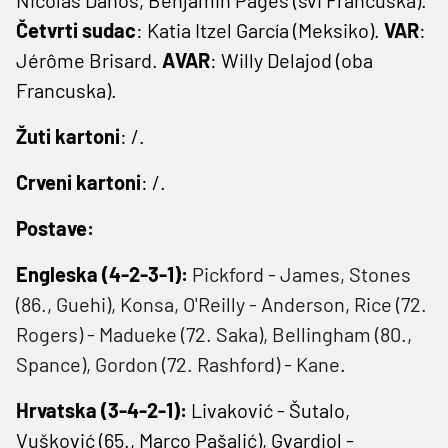
Četvrti sudac
: Katia Itzel García (Meksiko).
VAR
:
Jérôme Brisard.
AVAR
: Willy Delajod (oba
Francuska).
Žuti kartoni
: /.
Crveni kartoni
: /.
Postave:
Engleska (4-2-3-1):
Pickford - James, Stones
(86., Guehi), Konsa, O'Reilly - Anderson, Rice (72.
Rogers) - Madueke (72. Saka), Bellingham (80.,
Spance), Gordon (72. Rashford) - Kane
.
Hrvatska (3-4-2-1):
Livaković - Šutalo,
Vušković (65., Marco Pašalić), Gvardiol -