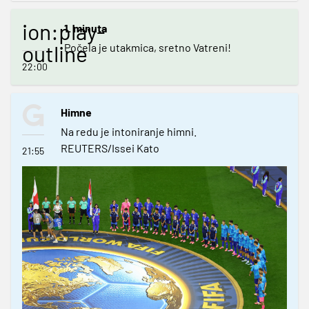
ion:play-
1. minuta
outline
Počela je utakmica, sretno Vatreni!
22:00
Himne
Na redu je intoniranje himni.
REUTERS/Issei Kato
21:55