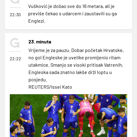
Vušković je došao sve do 16 metara, ali je
previše čekao s udarcem i zaustavili su ga
22:30
Englezi.
23. minuta
Vrijeme je za pauzu. Dobar početak Hrvatske,
no gol Engleske je uvelike promijenio ritam
22:22
utakmice. Smanjo se visoki pritisak Vatrenih,
Engleska sada znatno lakše drži loptu u
posjedu.
REUTERS/Issei Kato