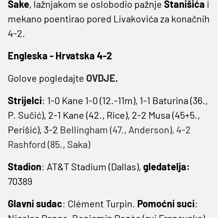
Sake
, lažnjakom se oslobodio pažnje
Stanišića
i
mekano poentirao pored Livakovića za konačnih
4-2.
Engleska - Hrvatska 4-2
Golove pogledajte
OVDJE
.
Strijelci
: 1-0 Kane 1-0 (12.-11m), 1-1 Baturina (36.,
P. Sučić), 2-1 Kane (42., Rice), 2-2 Musa (45+5.,
Perišić), 3-2
Bellingham (47., Anderson), 4-2
Rashford (85., Saka)
Stadion
: AT&T Stadium (Dallas),
gledatelja:
70389
Glavni sudac
: Clément Turpin.
Pomoćni suci
:
Nicolas Danos, Benjamin Pagès (svi Francuska).