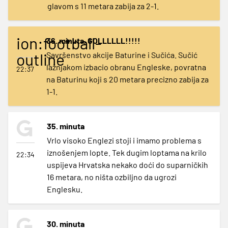
glavom s 11 metara zabija za 2-1.
ion:football-
36. minuta, GOLLLLLL!!!!!
outline
Savršenstvo akcije Baturine i Sučića. Sučić
lažnjakom izbacio obranu Engleske, povratna
22:37
na Baturinu koji s 20 metara precizno zabija za
1-1.
35. minuta
Vrlo visoko Englezi stoji i imamo problema s
iznošenjem lopte. Tek dugim loptama na krilo
22:34
uspijeva Hrvatska nekako doći do suparničkih
16 metara, no ništa ozbiljno da ugrozi
Englesku.
30. minuta