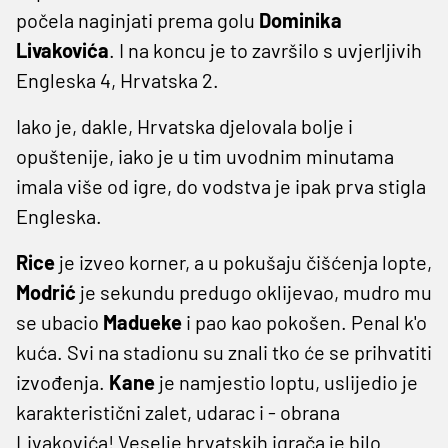
počela naginjati prema golu
Dominika
Livakovića
. I na koncu je to završilo s uvjerljivih
Engleska 4, Hrvatska 2.
Iako je, dakle, Hrvatska djelovala bolje i
opuštenije, iako je u tim uvodnim minutama
imala više od igre, do vodstva je ipak prva stigla
Engleska.
Rice
je izveo korner, a u pokušaju čišćenja lopte,
Modrić
je sekundu predugo oklijevao, mudro mu
se ubacio
Madueke
i pao kao pokošen. Penal k'o
kuća. Svi na stadionu su znali tko će se prihvatiti
izvođenja.
Kane
je namjestio loptu, uslijedio je
karakteristični zalet, udarac i - obrana
Livakovića! Veselje hrvatskih igrača je bilo