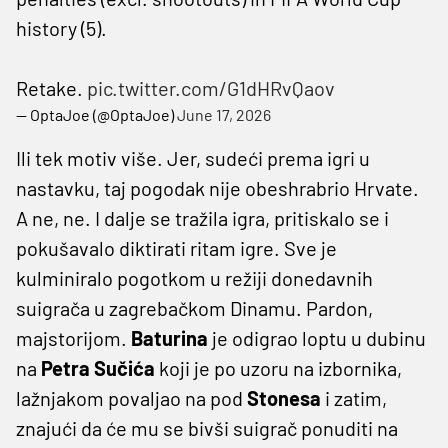
history (5).
Retake.
pic.twitter.com/G1dHRvQaov
— OptaJoe (@OptaJoe)
June 17, 2026
Ili tek motiv više. Jer, sudeći prema igri u
nastavku, taj pogodak nije obeshrabrio Hrvate.
A ne, ne. I dalje se tražila igra, pritiskalo se i
pokušavalo diktirati ritam igre. Sve je
kulminiralo pogotkom u režiji donedavnih
suigrača u zagrebačkom Dinamu. Pardon,
majstorijom.
Baturina
je odigrao loptu u dubinu
na
Petra
Sučića
koji je po uzoru na izbornika,
lažnjakom povaljao na pod
Stonesa
i zatim,
znajući da će mu se bivši suigrač ponuditi na