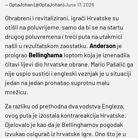
— OptaJohan (@OptaJohan)
June 17, 2026
Ohrabreni i revitalizirani, igrači Hrvatske su
otišli na poluvrijeme, samo da bi se na startu
drugog poluvremena i treći puta na utakmici
našli u rezultatskom zaostatku.
Anderson
je
proigrao
Bellinghama
loptom koja je iznenadila
čitavi lijevi dio hrvatske obrane, Mario Pašalić ga
nije uspio sustići i engleski veznjak je u situaciji
jedan na jedan pronašao suprotnu malu
mrežicu.
Za razliku od prethodna dva vodstva Engleza,
ovog puta je izostala kontrareakcija Hrvatske.
Djelovalo je kao da je Bellinghamov pogodak
izvukao osigurač iz hrvatske igre. Ono što je u