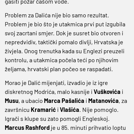
gasiti požar čašom vode.
Problem za Dalića nije bio samo rezultat.
Problem je bio što je utakmica prvi put izgubila
svoj zacrtani smjer. Dok je susret bio otvoren i
nepredvidiv, taktički pomalo divlji, Hrvatska je
živjela. Onog trenutka kada su Englezi preuzeli
kontrolu, a utakmica počela teći po njihovim
željama, hrvatski plan počeo se raspadati.
Morao je Dalić mijenjati, izvadio je iz igre
diskretnog Modrića, malo kasnije i
Vuškovića
i
Musu
, a ubacio
Marca
Pašalića
i
Matanovića
, za
završnicu
Kramarić
i
Vlašića
. Nije pomoglo.
Igrači s klupe su zato pomogli Engleskoj.
Marcus
Rashford
je u 85. minuti prihvatio loptu