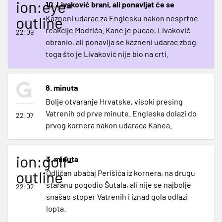
ion:eye-
10. Livaković brani, ali ponavljat će se
outline
Kazneni udarac za Englesku nakon nesprtne
reakcije Modrića. Kane je pucao, Livaković
22:09
obranio, ali ponavlja se kazneni udarac zbog
toga što je Livaković nije bio na crti.
8. minuta
Bolje otvaranje Hrvatske, visoki presing
Vatrenih od prve minute. Engleska dolazi do
22:07
prvog kornera nakon udaraca Kanea.
ion:golf-
3. minuta
outline
Odličan ubačaj Perišića iz kornera, na drugu
staranu pogodio Šutala, ali nije se najbolje
22:02
snašao stoper Vatrenih i iznad gola odlazi
lopta.