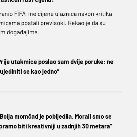
ranio FIFA-ine cijene ulaznica nakon kritika
akmicama postali previsoki. Rekao je da su
kim događajima.
rije utakmice poslao sam dvije poruke: ne
 ujediniti se kao jedno”
Bolja momčad je pobijedila. Morali smo se
moramo biti kreativniji u zadnjih 30 metara”