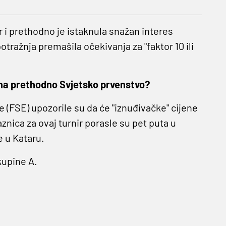
ir i prethodno je istaknula snažan interes
otražnja premašila očekivanja za "faktor 10 ili
 na prethodno Svjetsko prvenstvo?
(FSE) upozorile su da će "iznuđivačke" cijene
znica za ovaj turnir porasle su pet puta u
 u Kataru.
kupine A.