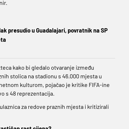
nir.
k presudio u Guadalajari, povratnik na SP
eta
zteca kako bi gledalo otvaranje između
znih stolica na stadionu s 46.000 mjesta u
etnom kulturom, pojačao je kritike FIFA-ine
o s 48 reprezentacija.
ulaznica za redove praznih mjesta i kritizirali
astičan rast cijena?