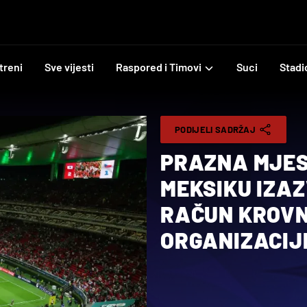
treni
Sve vijesti
Raspored i Timovi
Suci
Stadi
PODIJELI SADRŽAJ
PRAZNA MJES
MEKSIKU IZAZ
RAČUN KROV
ORGANIZACIJ