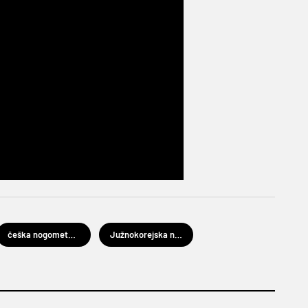
češka nogometna reprezentacija
Južnokorejska nogometna reprezentacija