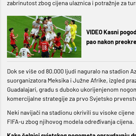
zabrinutost zbog cijena ulaznica i potražnje za tur
VIDEO Kasni pogoda
pao nakon preokr
Dok se više od 80.000 ljudi naguralo na stadion A
suorganizatora Meksika i Južne Afrike, izgled pra
Guadalajari, gradu s duboko ukorijenjenom nogom
komercijalne strategije za prvo Svjetsko prvenstv
Neki navijači na stadionu okrivili su visoke cijene 
FIFA-u zbog njihovog modela određivanja cijena.
Kako čelnici svjetskog nogometa opravdavaju dr