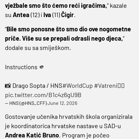
vježbale smo što ćemo reći igračima,
” kazale
su
Antea
(12) i
Iva
(11)
Čigir
.
“
Bile smo ponosne što smo dio ove nogometne
priče. Više su se prepali odrasli nego djeca,
”
dodale su sa smiješkom.
Instructions 🫵
📸 Drago Sopta / HNS
#WorldCup
#Vatreni
❤️‍🔥
pic.twitter.com/B1c4z6gU9B
— HNS (@HNS_CFF)
June 12, 2026
Gostovanje učenika hrvatskih škola organizirala
je koordinatorica hrvatske nastave u SAD-u
Andrea Katić Bruno
. Program je počeo