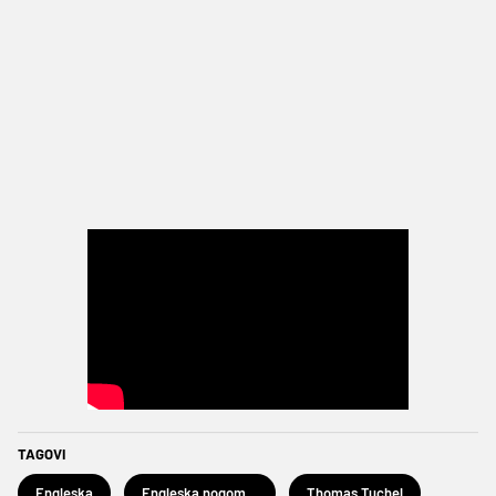
TAGOVI
Engleska
Engleska nogometna reprezentacija
Thomas Tuchel