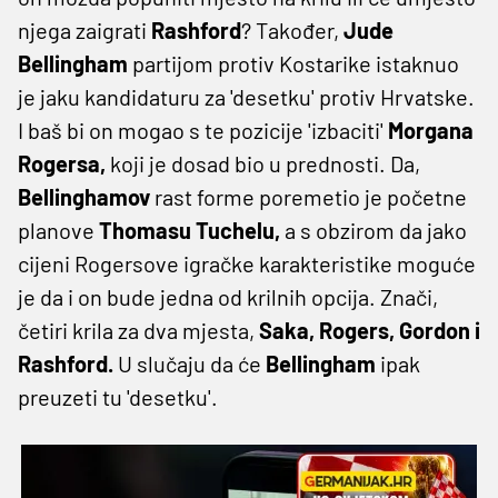
njega zaigrati
Rashford
? Također,
Jude
Bellingham
partijom protiv Kostarike istaknuo
je jaku kandidaturu za 'desetku' protiv Hrvatske.
I baš bi on mogao s te pozicije 'izbaciti'
Morgana
Rogersa,
koji je dosad bio u prednosti. Da,
Bellinghamov
rast forme poremetio je početne
planove
Thomasu Tuchelu,
a s obzirom da jako
cijeni Rogersove igračke karakteristike moguće
je da i on bude jedna od krilnih opcija. Znači,
četiri krila za dva mjesta,
Saka, Rogers, Gordon i
Rashford.
U slučaju da će
Bellingham
ipak
preuzeti tu 'desetku'.