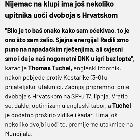
Nijemac na klupi ima još nekoliko
upitnika uoči dvoboja s Hrvatskom
"Bilo je to baš onako kako sam očekivao, to je
ono što sam želio. Sjajna energija! Radili smo
puno na napadačkim rješenjima, ali svjesni
smo i da je naš nogometni DNK u igri bez lopte",
kazao je
Thomas Tuchel,
engleski izbornik,
nakon pobjede protiv Kostarike (3-0) u
prijateljskoj utakmici. Zadnjoj pripremnoj prije
dvoboja s Hrvatskom na SP-u 17. lipnja. Vratio
se, dakle, optimizam u engleski tabor, a
Tuchel
je dodatno proširio vidike i kadar. I ima još
nekoliko dvojbi uoči te, premijerne utakmice na
Mundijalu.