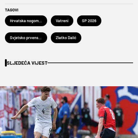
TAGOVI
Hrvatska nogometna reprezentacija
Vatreni
SP 2026
Svjetsko prvenstvo u nogometu 2026.
Zlatko Dalić
SLJEDEĆA VIJEST