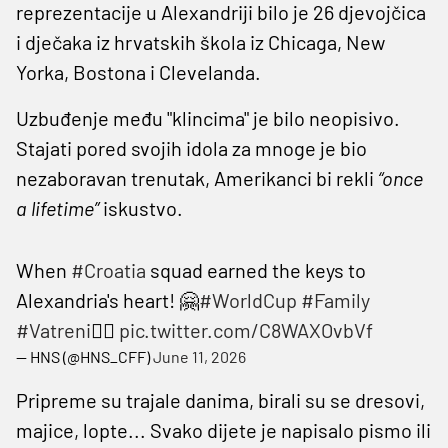
reprezentacije u Alexandriji bilo je 26 djevojčica
i dječaka iz hrvatskih škola iz Chicaga, New
Yorka, Bostona i Clevelanda.
Uzbuđenje među "klincima" je bilo neopisivo.
Stajati pored svojih idola za mnoge je bio
nezaboravan trenutak, Amerikanci bi rekli
“once
a lifetime”
iskustvo.
When
#Croatia
squad earned the keys to
Alexandria's heart! 🤗
#WorldCup
#Family
#Vatreni
❤️‍🔥
pic.twitter.com/C8WAXOvbVf
— HNS (@HNS_CFF)
June 11, 2026
Pripreme su trajale danima, birali su se dresovi,
majice, lopte... Svako dijete je napisalo pismo ili