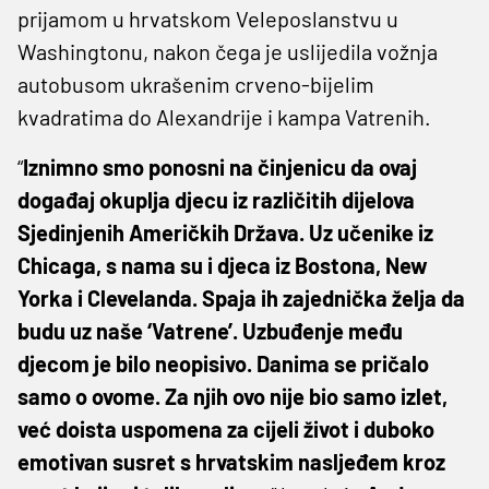
prijamom u hrvatskom Veleposlanstvu u
Washingtonu, nakon čega je uslijedila vožnja
autobusom ukrašenim crveno-bijelim
kvadratima do Alexandrije i kampa Vatrenih.
“
Iznimno smo ponosni na činjenicu da ovaj
događaj okuplja djecu iz različitih dijelova
Sjedinjenih Američkih Država. Uz učenike iz
Chicaga, s nama su i djeca iz Bostona, New
Yorka i Clevelanda. Spaja ih zajednička želja da
budu uz naše ‘Vatrene’. Uzbuđenje među
djecom je bilo neopisivo. Danima se pričalo
samo o ovome. Za njih ovo nije bio samo izlet,
već doista uspomena za cijeli život i duboko
emotivan susret s hrvatskim nasljeđem kroz