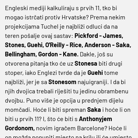
Engleski mediji kalkuliraju s prvih 11, tko bi
mogao istrčati protiv Hrvatske? Prema nekim
projekcijama Tuchel je najbliži odluci da na
teren pošalje ovaj sastav:
Pickford - James,
Stones, Guehi, O'Reilly - Rice, Anderson - Saka,
Bellingham, Gordon - Kane.
Dakle, još su
otvorena pitanja tko će uz
Stonesa
biti drugi
stoper, iako Englezi tvrde da je
Guehi
tome
najbliži, jer je sa
Stonesom
najuigraniji. I da bi
njih dvojica trebali riješiti tu jedinu obrambenu
dvojbu. Puno više je opcija u prednjem dijelu
momčadi. Hoće li biti spreman
Saka
i hoće li on
biti u prvih 11? I, što će biti s
Anthonyjem
Gordonom,
novim igračem Barcelone? Hoće li
on možda popuniti mjesto na krilu ili će umjesto