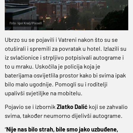
Foto: Igor Kralj/Pixsell
Ubrzo su se pojavili i Vatreni nakon što su se
otuširali i spremili za povratak u hotel. Izlazili su
iz svlačionice i strpljivo potpisivali autograme i
to u mraku. Uskočila je policija koja je
baterijama osvijetlila prostor kako bi svima ipak
bilo malo ugodnije. Pomogli su i roditelji
upalivši svjetiljke na mobitelu.
Pojavio se i izbornik
Zlatko Dalić
koji se zahvalio
svima, također neumorno dijelivši autograme.
“
Nije nas bilo strah, bile smo jako uzbuđene,