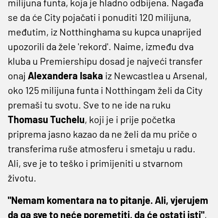
milijuna funta, koja je hladno odbijena. Nagađa
se da će City pojačati i ponuditi 120 milijuna,
međutim, iz Notthinghama su kupca unaprijed
upozorili da žele 'rekord'. Naime, između dva
kluba u Premiershipu dosad je najveći transfer
onaj
Alexandera Isaka
iz Newcastlea u Arsenal,
oko 125 milijuna funta i Notthingam želi da City
premaši tu svotu. Sve to ne ide na ruku
Thomasu Tuchelu
, koji je i prije početka
priprema jasno kazao da ne želi da mu priče o
transferima ruše atmosferu i smetaju u radu.
Ali, sve je to teško i primijeniti u stvarnom
životu.
"Nemam komentara na to pitanje. Ali, vjerujem
da ga sve to neće poremetiti, da će ostati isti"
,