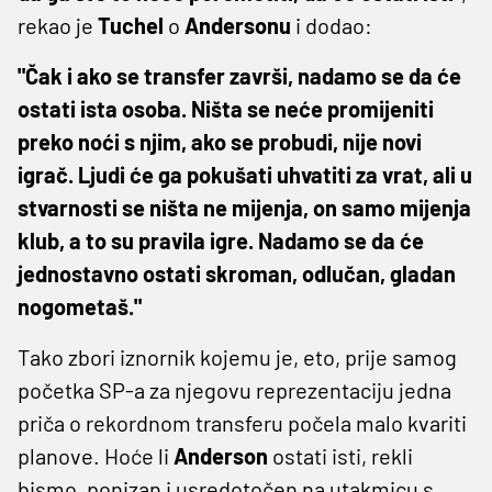
rekao je
Tuchel
o
Andersonu
i dodao:
"Čak i ako se transfer završi, nadamo se da će
ostati ista osoba. Ništa se neće promijeniti
preko noći s njim, ako se probudi, nije novi
igrač. Ljudi će ga pokušati uhvatiti za vrat, ali u
stvarnosti se ništa ne mijenja, on samo mijenja
klub, a to su pravila igre. Nadamo se da će
jednostavno ostati skroman, odlučan, gladan
nogometaš."
Tako zbori iznornik kojemu je, eto, prije samog
početka SP-a za njegovu reprezentaciju jedna
priča o rekordnom transferu počela malo kvariti
planove. Hoće li
Anderson
ostati isti, rekli
bismo, ponizan i usredotočen na utakmicu s