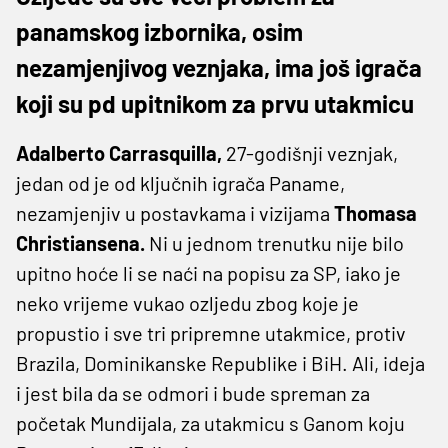
panamskog izbornika, osim
nezamjenjivog veznjaka, ima još igrača
koji su pd upitnikom za prvu utakmicu
Adalberto Carrasquilla,
27-godišnji veznjak,
jedan od je od ključnih igrača Paname,
nezamjenjiv u postavkama i vizijama
Thomasa
Christiansena.
Ni u jednom trenutku nije bilo
upitno hoće li se naći na popisu za SP, iako je
neko vrijeme vukao ozljedu zbog koje je
propustio i sve tri pripremne utakmice, protiv
Brazila, Dominikanske Republike i BiH. Ali, ideja
i jest bila da se odmori i bude spreman za
početak Mundijala, za utakmicu s Ganom koju