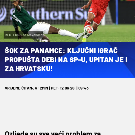
REUTERS/Esa Alexander
ŠOK ZA PANAMCE: KLJUČNI IGRAČ
PROPUŠTA DEBI NA SP-U, UPITAN JE I
ZA HRVATSKU!
VRIJEME ČITANJA: 2MIN | PET. 12.06.26. | 09:43
Ozljede su sve veći problem za