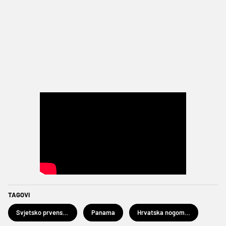
TAGOVI
Svjetsko prvenstvo u nogometu 2026.
Panama
Hrvatska nogometna reprezentacija