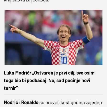
Luka Modrić: „Ostvaren je prvi cilj, sve osim
toga bio bi podbačaj. No, sad počinje novi
turnir”
Modrić
i
Ronaldo
su proveli šest godina zajedno