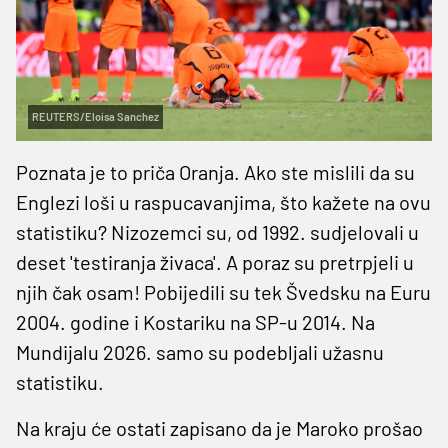
REUTERS/Eloisa Sanchez
Poznata je to priča Oranja. Ako ste mislili da su
Englezi loši u raspucavanjima, što kažete na ovu
statistiku? Nizozemci su, od 1992. sudjelovali u
deset 'testiranja živaca'. A poraz su pretrpjeli u
njih čak osam! Pobijedili su tek Švedsku na Euru
2004. godine i Kostariku na SP-u 2014. Na
Mundijalu 2026. samo su podebljali užasnu
statistiku.
Na kraju će ostati zapisano da je Maroko prošao