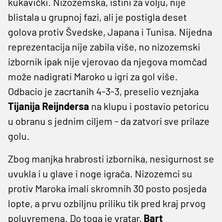
kukavički. Nizozemska, istini za volju, nije
blistala u grupnoj fazi, ali je postigla deset
golova protiv Švedske, Japana i Tunisa. Nijedna
reprezentacija nije zabila više, no nizozemski
izbornik ipak nije vjerovao da njegova momčad
može nadigrati Maroko u igri za gol više.
Odbacio je zacrtanih 4-3-3, preselio veznjaka
Tijanija Reijndersa
na klupu i postavio petoricu
u obranu s jednim ciljem - da zatvori sve prilaze
golu.
Zbog manjka hrabrosti izbornika, nesigurnost se
uvukla i u glave i noge igrača. Nizozemci su
protiv Maroka imali skromnih 30 posto posjeda
lopte, a prvu ozbiljnu priliku tik pred kraj prvog
poluvremena. Do toga je vratar,
Bart