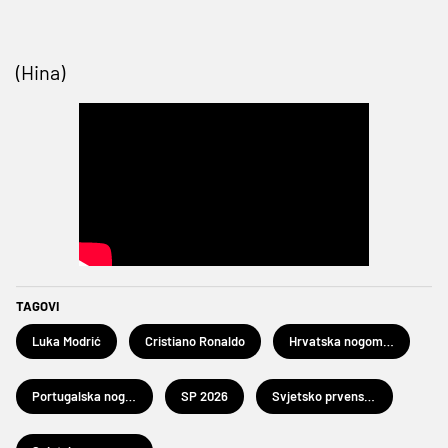
(Hina)
TAGOVI
Luka Modrić
Cristiano Ronaldo
Hrvatska nogometna reprezentacija
Portugalska nogometna reprezentacija
SP 2026
Svjetsko prvenstvo u nogometu