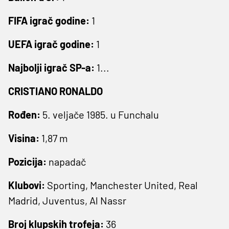
FIFA igrač godine:
1
UEFA igrač godine:
1
Najbolji igrač SP-a:
1...
CRISTIANO RONALDO
Rođen:
5. veljače 1985. u Funchalu
Visina:
1,87 m
Pozicija:
napadač
Klubovi:
Sporting, Manchester United, Real
Madrid, Juventus, Al Nassr
Broj klupskih trofeja:
36