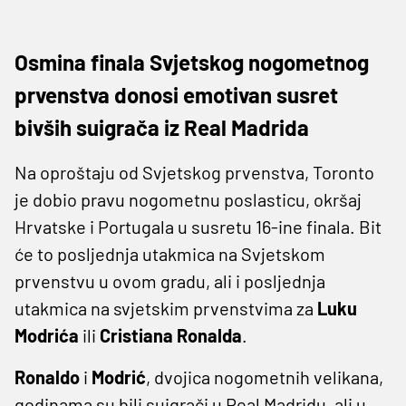
Osmina finala Svjetskog nogometnog
prvenstva donosi emotivan susret
bivših suigrača iz Real Madrida
Na oproštaju od Svjetskog prvenstva, Toronto
je dobio pravu nogometnu poslasticu, okršaj
Hrvatske i Portugala u susretu 16-ine finala. Bit
će to posljednja utakmica na Svjetskom
prvenstvu u ovom gradu, ali i posljednja
utakmica na svjetskim prvenstvima za
Luku
Modrića
ili
Cristiana Ronalda
.
Ronaldo
i
Modrić
, dvojica nogometnih velikana,
godinama su bili suigrači u Real Madridu, ali u