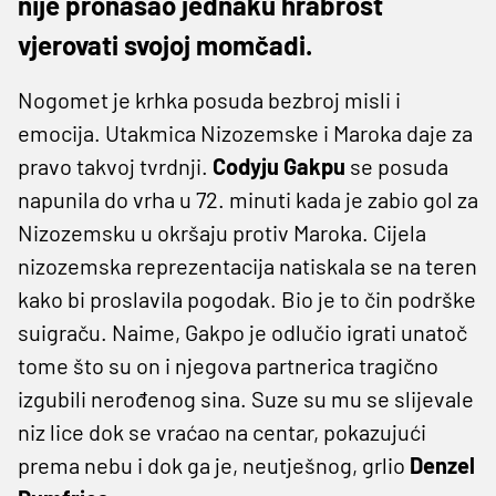
nije pronašao jednaku hrabrost
vjerovati svojoj momčadi.
Nogomet je krhka posuda bezbroj misli i
emocija. Utakmica Nizozemske i Maroka daje za
pravo takvoj tvrdnji.
Codyju Gakpu
se posuda
napunila do vrha u 72. minuti kada je zabio gol za
Nizozemsku u okršaju protiv Maroka. Cijela
nizozemska reprezentacija natiskala se na teren
kako bi proslavila pogodak. Bio je to čin podrške
suigraču. Naime, Gakpo je odlučio igrati unatoč
tome što su on i njegova partnerica tragično
izgubili nerođenog sina. Suze su mu se slijevale
niz lice dok se vraćao na centar, pokazujući
prema nebu i dok ga je, neutješnog, grlio
Denzel