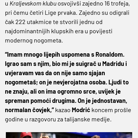
u
Kraljevskom klubu
osvojivši zajedno 16 trofeja,
pri čemu četiri Lige prvaka. Zajedno su odigrali
čak 222 utakmice te stvorili jednu od
najdominantnijih klupskih era u povijesti
modernog nogometa.
“Imam mnogo lijepih uspomena s Ronaldom.
Igrao sam s njim, bio mi je suigrač u Madridu i
uvjeravam vas da on nije samo sjajan
nogometaš; on je nevjerojatna osoba. Ljudi to
ne znaju, ali on ima ogromno srce, uvijek je
spreman pomoći drugima. On je jednostavan,
normalan čovjek,”
kazao
Modrić
koncem prošle
godine u razgovoru za talijanske medije.