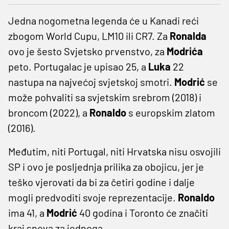
Jedna nogometna legenda će u Kanadi reći
zbogom World Cupu, LM10 ili CR7. Za
Ronalda
ovo je šesto Svjetsko prvenstvo, za
Modrića
peto. Portugalac je upisao 25, a
Luka
22
nastupa na najvećoj svjetskoj smotri.
Modrić
se
može pohvaliti sa svjetskim srebrom (2018) i
broncom (2022), a
Ronaldo
s europskim zlatom
(2016).
Međutim, niti Portugal, niti Hrvatska nisu osvojili
SP i ovo je posljednja prilika za obojicu, jer je
teško vjerovati da bi za četiri godine i dalje
mogli predvoditi svoje reprezentacije.
Ronaldo
ima 41, a
Modrić
40 godina i Toronto će značiti
kraj snova za jednoga.