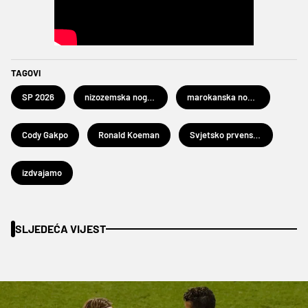
TAGOVI
SP 2026
nizozemska nogometna reprezentacija
marokanska nogometna reprezentacija
Cody Gakpo
Ronald Koeman
Svjetsko prvenstvo u nogometu 2026.
izdvajamo
SLJEDEĆA VIJEST