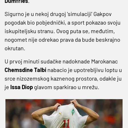
Dumfries
.
Sigurno je u nekoj drugoj 'simulaciji' Gakpov
pogodak bio pobjednički, a sport pokazao svoju
iskupiteljsku stranu. Ovog puta se, međutim,
nogomet nije odrekao prava da bude beskrajno
okrutan.
U prvoj minuti sudačke nadoknade Marokanac
Chemsdine Talbi
nabacio je upotrebljivu loptu u
srce nizozemskog kaznenog prostora, odakle ju
je
Issa Diop
glavom sparkirao u mrežu.