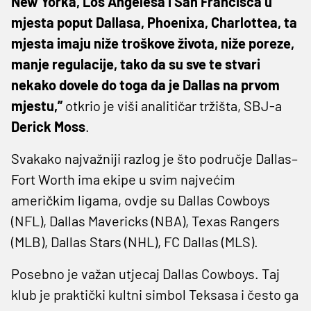
New Yorka, Los Angelesa i San Francisca u
mjesta poput Dallasa, Phoenixa, Charlottea, ta
mjesta imaju niže troškove života, niže poreze,
manje regulacije, tako da su sve te stvari
nekako dovele do toga da je Dallas na prvom
mjestu,”
otkrio je viši analitičar tržišta, SBJ-a
Derick Moss
.
Svakako najvažniji razlog je što područje Dallas–
Fort Worth ima ekipe u svim najvećim
američkim ligama, ovdje su Dallas Cowboys
(NFL), Dallas Mavericks (NBA), Texas Rangers
(MLB), Dallas Stars (NHL), FC Dallas (MLS).
Posebno je važan utjecaj Dallas Cowboys. Taj
klub je praktički kultni simbol Teksasa i često ga