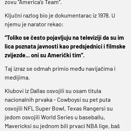
zovu “America’s Team”.
Ključni razlog bio je dokumentarac iz 1978. U
njemu je narator rekao:
“Toliko se često pojavljuju na televiziji da su im
lica poznata javnosti kao predsjednici i filmske
zvijezde... oni su Američki tim”.
Taj izraz se odmah primio među navijačima i
medijima.
Klubovi iz Dallas osvojili su osam titula
nacionalnih prvaka - Cowboysi su pet puta
osvojili NFL Super Bowl, Texas Rangersi su
jedom osvojili World Series u baseballu,
Mavericksi su jednom bili prvaci NBA lige, baš