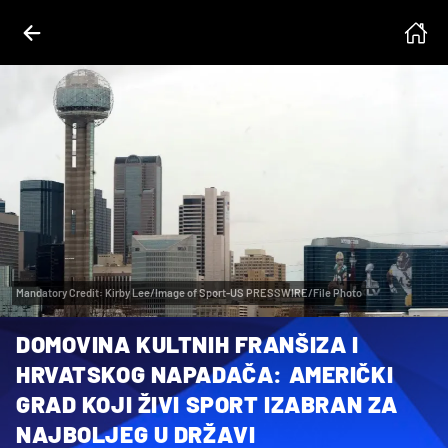
Mandatory Credit: Kirby Lee/Image of Sport-US PRESSWIRE/File Photo
DOMOVINA KULTNIH FRANŠIZA I
HRVATSKOG NAPADAČA: AMERIČKI
GRAD KOJI ŽIVI SPORT IZABRAN ZA
NAJBOLJEG U DRŽAVI