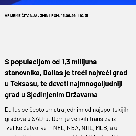
VRIJEME ČITANJA: 3MIN | PON. 15.06.26. | 10:31
S populacijom od 1,3 milijuna
stanovnika, Dallas je treći najveći grad
u Teksasu, te deveti najmnogoljudniji
grad u Sjedinjenim Državama
Dallas se često smatra jednim od najsportskijih
gradova u SAD-u. Dom je velikih franšiza iz
"velike četvorke" - NFL, NBA, NHL, MLB, a u