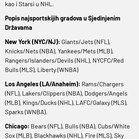
kao i Starsi u NHL.
Popis najsportskijih gradova u Sjedinjenim
Državama
New York (NYC/NJ):
Giants/Jets (NFL),
Knicks/Nets (NBA), Yankees/Mets (MLB),
Rangers/Islanders/Devils (NHL), NYCFC/Red
Bulls (MLS), Liberty (WNBA)
Los Angeles (LA/Anaheim):
Rams/Chargers
(NFL), Lakers/Clippers (NBA), Dodgers/Angels
(MLB), Kings/Ducks (NHL), LAFC/Galaxy (MLS),
Sparks (WNBA).
Chicago:
Bears (NFL), Bulls (NBA), Cubs/White
Sox (MLB), Blackhawks (NHL), Fire (MLS), Sky