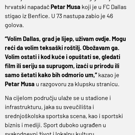
hrvatski napadač
Petar Musa
koji je u FC Dallas
stigao iz Benfice. U 73 nastupa zabio je 46
golova.
“Volim Dallas, grad je lijep, uživam ovdje. Mogu
reći da volim teksaški roštilj. Obožavam ga.
Volim ostati i kod kuće i opuštati se, gledati
film ili seriju sa suprugom, izaći u prirodu ili
samo šetati kako bih odmorio um,”
kazao je
Petar Musa
u razgovoru za klupsku stranicu.
Na cijelom području ulaže se u stadione i
infrastrukturu, jaka su sveučilišta i
srednjoškolska sportska scena, kao i sportski
biznis i mediji. Sport duboko ugrađen u
svakodnevni život i lokalnu kulturu.