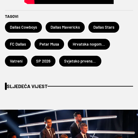
TAGOVI
Dallas Cowboys
Dallas Mavericks
Dallas Stars
FC Dallas
Petar Musa
Hrvatska nogometna reprezentacija
Vatreni
SP 2026
Svjetsko prvenstvo u nogometu 2026.
SLJEDEĆA VIJEST