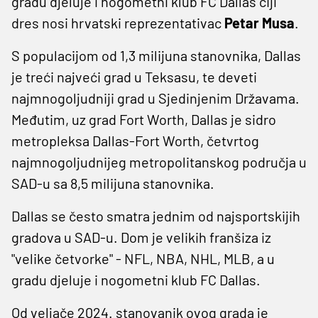
gradu djeluje i nogometni klub FC Dallas čiji
dres nosi hrvatski reprezentativac
Petar Musa
.
S populacijom od 1,3 milijuna stanovnika, Dallas
je treći najveći grad u Teksasu, te deveti
najmnogoljudniji grad u Sjedinjenim Državama.
Međutim, uz grad Fort Worth, Dallas je sidro
metropleksa Dallas-Fort Worth, četvrtog
najmnogoljudnijeg metropolitanskog područja u
SAD-u sa 8,5 milijuna stanovnika.
Dallas se često smatra jednim od najsportskijih
gradova u SAD-u. Dom je velikih franšiza iz
"velike četvorke" - NFL, NBA, NHL, MLB, a u
gradu djeluje i nogometni klub FC Dallas.
Od veljače 2024. stanovanik ovog grada je