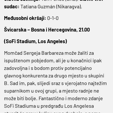
sudac:
Tatiana Guzmán (Nikaragva).
Međusobni okršaji:
0-1-0
Švicarska – Bosna i Hercegovina, 21.00
(SoFi Stadium, Los Angeles)
Momčad Sergeja Barbareza može žaliti za
ispuštenom pobjedom, ali je u konačnici ipak
zadovoljna i s bodom protiv potencijalno
glavnog konkurenta za drugo mjesto u skupini
B. Sad im, pak, slijedi sraz s vjerojatno najtežim
suparnikom u ovoj grupi, a mjesto radnje ne
može biti bolje. Fantastično i moderno zdanje
SoFi Stadiuma u predgrađu Los Angelesa