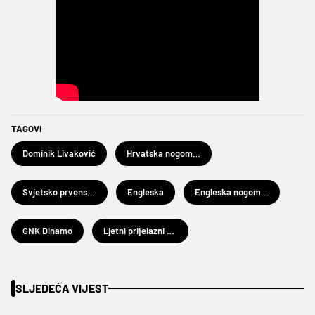
TAGOVI
Dominik Livaković
Hrvatska nogometna reprezentacija
Svjetsko prvenstvo u nogometu 2026.
Engleska
Engleska nogometna reprezentacija
GNK Dinamo
Ljetni prijelazni rok 2026.
SLJEDEĆA VIJEST