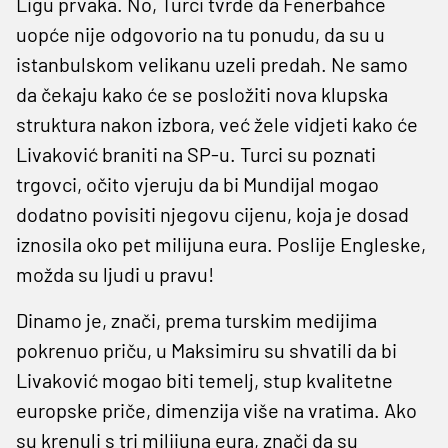
Ligu prvaka. No, Turci tvrde da Fenerbahce
uopće nije odgovorio na tu ponudu, da su u
istanbulskom velikanu uzeli predah. Ne samo
da čekaju kako će se posložiti nova klupska
struktura nakon izbora, već žele vidjeti kako će
Livaković braniti na SP-u. Turci su poznati
trgovci, očito vjeruju da bi Mundijal mogao
dodatno povisiti njegovu cijenu, koja je dosad
iznosila oko pet milijuna eura. Poslije Engleske,
možda su ljudi u pravu!
Dinamo je, znači, prema turskim medijima
pokrenuo priču, u Maksimiru su shvatili da bi
Livaković mogao biti temelj, stup kvalitetne
europske priče, dimenzija više na vratima. Ako
su krenuli s tri milijuna eura, znači da su