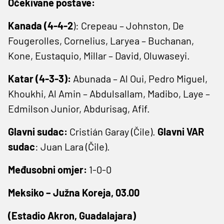
Očekivane postave:
Kanada (4-4-2
): Crepeau – Johnston, De
Fougerolles, Cornelius, Laryea – Buchanan,
Kone, Eustaquio, Millar – David, Oluwaseyi.
Katar (4-3-3):
Abunada – Al Oui, Pedro Miguel,
Khoukhi, Al Amin – Abdulsallam, Madibo, Laye –
Edmilson Junior, Abdurisag, Afif.
Glavni sudac:
Cristián Garay (Čile).
Glavni VAR
sudac
: Juan Lara (Čile).
Međusobni omjer:
1-0-0
Meksiko – Južna Koreja, 03.00
(Estadio Akron, Guadalajara)