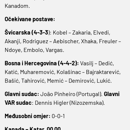
Kanadom.
Očekivane postave:
Švicarska (4-3-3
): Kobel – Zakaria, Elvedi,
Akanji, Rodriguez – Aebischer, Xhaka, Freuler –
Ndoye, Embolo, Vargas.
Bosna i Hercegovina (4-4-2):
Vasilj – Dedić,
Katić, Muharemović, Kolašinac – Bajraktarević,
Bašić, Tahirović, Memić – Demirović, Lukić.
Glavni sudac:
João Pinheiro (Portugal).
Glavni
VAR sudac
: Dennis Higler (Nizozemska).
Međusobni omjer:
0-0-1
Kanada – Katar, 00.00