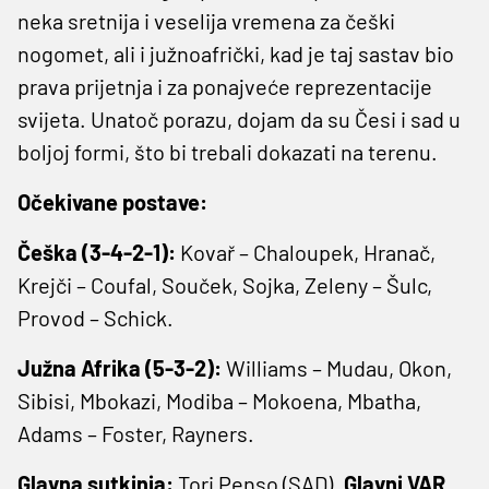
neka sretnija i veselija vremena za češki
nogomet, ali i južnoafrički, kad je taj sastav bio
prava prijetnja i za ponajveće reprezentacije
svijeta. Unatoč porazu, dojam da su Česi i sad u
boljoj formi, što bi trebali dokazati na terenu.
Očekivane postave:
Češka (3-4-2-1):
Kovař – Chaloupek, Hranač,
Krejči – Coufal, Souček, Sojka, Zeleny – Šulc,
Provod – Schick.
Južna Afrika (5-3-2):
Williams – Mudau, Okon,
Sibisi, Mbokazi, Modiba – Mokoena, Mbatha,
Adams – Foster, Rayners.
Glavna sutkinja:
Tori Penso (SAD).
Glavni VAR