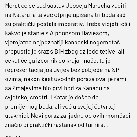
Morat će se sad sastav Jesseja Marscha vaditi
na Kataru, a ta već otprije upisana tri boda sad
su praktički postala imperativ. Treba vidjeti još i
kakvo je stanje s Alphonsom Daviesom,
vjerojatno najpoznatiji kanadski nogometaš
propustio je sraz s BiH zbog ozljede tetive, ali
čekat će ga izbornik do kraja. Inače, ta je
reprezentacija još uvijek bez pobjede na SP-
ovima, nakon šest uvodnih poraza ovaj je remi
sa Zmajevima bio prvi bod za Kanadu na
svjetskoj smotri. I Katar je došao do
premijernog boda, ali već u svojoj četvrtoj
utakmici. Novi poraz za ijednu od ovih momčadi
značio bi praktički rastanak od turnira...