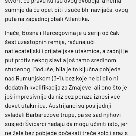
stvorit će pravu kulisu ovog dvoboja, a nema
sumnje da će opet biti tisuće bh-navijača, ovog
puta na zapadnoj obali Atlantika.
Inače, Bosna i Hercegovina je u seriji od čak
šest uzastopnih remija, računajući
natjecateljski i prijateljske utakmice, a zadnji je
put protiv nekog slavila još tamo sredinom
studenog. Doduše, bila je to ključna pobjeda
nad Rumunjskom (3-1), bez koje ne bi bilo ni
dodatnih kvalifikacija za Zmajeve, ali ono što je
još impresivnije da niz bez poraza iznosi već
devet utakmica. Austrijanci su posljednji
svladali Barbarezove trupe, pa se sad njihovi
susjedi Švicarci nadaju da mogu učiniti isto, jer
ne žele bez pobjede dočekati treće kolo i sraz s