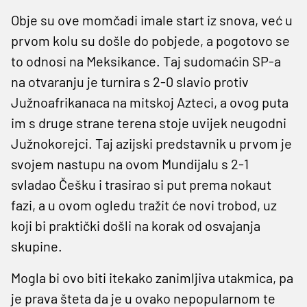
Obje su ove momčadi imale start iz snova, već u
prvom kolu su došle do pobjede, a pogotovo se
to odnosi na Meksikance. Taj sudomaćin SP-a
na otvaranju je turnira s 2-0 slavio protiv
Južnoafrikanaca na mitskoj Azteci, a ovog puta
im s druge strane terena stoje uvijek neugodni
Južnokorejci. Taj azijski predstavnik u prvom je
svojem nastupu na ovom Mundijalu s 2-1
svladao Češku i trasirao si put prema nokaut
fazi, a u ovom ogledu tražit će novi trobod, uz
koji bi praktički došli na korak od osvajanja
skupine.
Mogla bi ovo biti itekako zanimljiva utakmica, pa
je prava šteta da je u ovako nepopularnom te