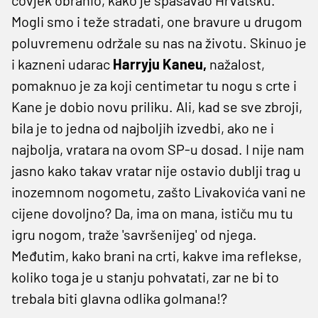
Mogli smo i teže stradati, one bravure u drugom
poluvremenu održale su nas na životu. Skinuo je
i kazneni udarac
Harryju Kaneu,
nažalost,
pomaknuo je za koji centimetar tu nogu s crte i
Kane je dobio novu priliku. Ali, kad se sve zbroji,
bila je to jedna od najboljih izvedbi, ako ne i
najbolja, vratara na ovom SP-u dosad. I nije nam
jasno kako takav vratar nije ostavio dublji trag u
inozemnom nogometu, zašto Livakovića vani ne
cijene dovoljno? Da, ima on mana, ističu mu tu
igru nogom, traže 'savršenijeg' od njega.
Međutim, kako brani na crti, kakve ima reflekse,
koliko toga je u stanju pohvatati, zar ne bi to
trebala biti glavna odlika golmana!?