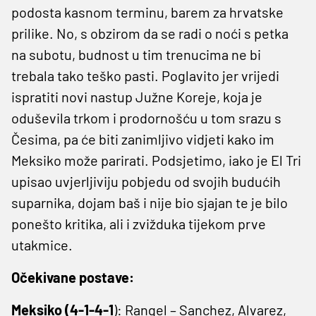
podosta kasnom terminu, barem za hrvatske
prilike. No, s obzirom da se radi o noći s petka
na subotu, budnost u tim trenucima ne bi
trebala tako teško pasti. Poglavito jer vrijedi
ispratiti novi nastup Južne Koreje, koja je
oduševila trkom i prodornošću u tom srazu s
Česima, pa će biti zanimljivo vidjeti kako im
Meksiko može parirati. Podsjetimo, iako je El Tri
upisao uvjerljiviju pobjedu od svojih budućih
suparnika, dojam baš i nije bio sjajan te je bilo
ponešto kritika, ali i zvižduka tijekom prve
utakmice.
Očekivane postave:
Meksiko (4-1-4-1
): Rangel – Sanchez, Alvarez,