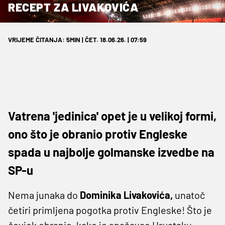
RECEPT ZA LIVAKOVIĆA
VRIJEME ČITANJA: 5MIN | ČET. 18.06.26. | 07:59
Vatrena 'jedinica' opet je u velikoj formi,
ono što je obranio protiv Engleske
spada u najbolje golmanske izvedbe na
SP-u
Nema junaka do
Dominika Livakovića,
unatoč
četiri primljena pogotka protiv Engleske! Što je
čovjek obranio, kako je spašavao Hrvatsku.