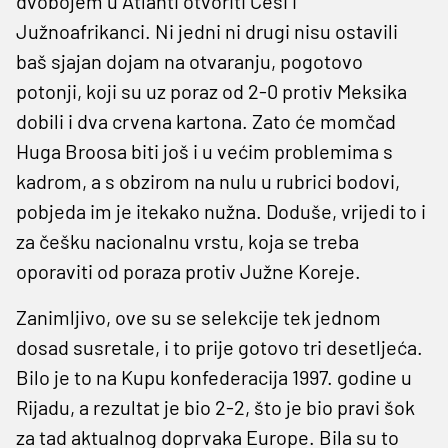
dvobojem u Atlanti otvoriti Česi i
Južnoafrikanci. Ni jedni ni drugi nisu ostavili
baš sjajan dojam na otvaranju, pogotovo
potonji, koji su uz poraz od 2-0 protiv Meksika
dobili i dva crvena kartona. Zato će momčad
Huga Broosa biti još i u većim problemima s
kadrom, a s obzirom na nulu u rubrici bodovi,
pobjeda im je itekako nužna. Doduše, vrijedi to i
za češku nacionalnu vrstu, koja se treba
oporaviti od poraza protiv Južne Koreje.
Zanimljivo, ove su se selekcije tek jednom
dosad susretale, i to prije gotovo tri desetljeća.
Bilo je to na Kupu konfederacija 1997. godine u
Rijadu, a rezultat je bio 2-2, što je bio pravi šok
za tad aktualnog doprvaka Europe. Bila su to