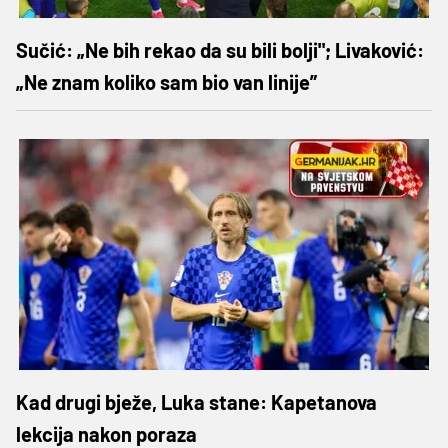
Sučić: „Ne bih rekao da su bili bolji"; Livaković:
„Ne znam koliko sam bio van linije”
Kad drugi bježe, Luka stane: Kapetanova
lekcija nakon poraza