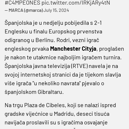
#C4MPEONES
pic.twitter.com/lRKjARy4tN
— MARCA (@marca)
July 15, 2024
Španjolska je u nedjelju pobijedila s 2-1
Englesku u finalu Europskog prvenstva
odigranog u Berlinu. Rodri, vezni igrač
engleskog prvaka
Manchester Cityja
, proglašen
je nakon te utakmice najboljim igračem turnira.
Španjolska javna televizija (RTVE) navela je na
svojoj internetskoj stranici da je tijekom slavlja
više igrača "u nekoliko navrata" pjevalo o
španjolskom Gibraltaru.
Na trgu Plaza de Cibeles, koji se nalazi ispred
gradske vijećnice u Madridu, deseci tisuća
navijača proslavili su s igračima osvajanje