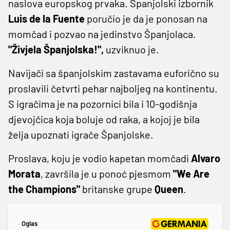
naslova europskog prvaka. Španjolski izbornik
Luis de la Fuente
poručio je da je ponosan na
momčad i pozvao na jedinstvo Španjolaca.
"Živjela Španjolska!",
uzviknuo je.
Navijači sa španjolskim zastavama euforično su
proslavili četvrti pehar najboljeg na kontinentu.
S igračima je na pozornici bila i 10-godišnja
djevojčica koja boluje od raka, a kojoj je bila
želja upoznati igrače Španjolske.
Proslava, koju je vodio kapetan momčadi
Alvaro
Morata
, završila je u ponoć pjesmom
"We Are
the Champions"
britanske grupe
Queen
.
Oglas