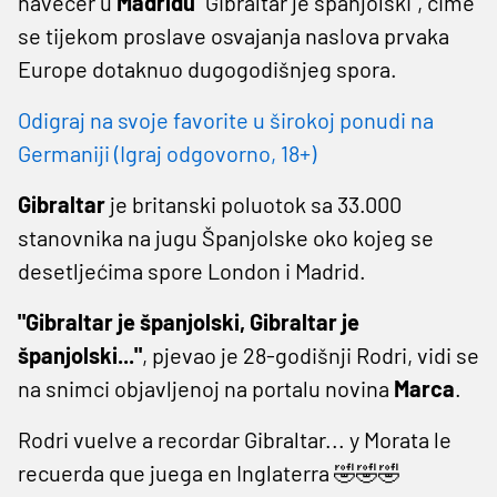
navečer u
Madridu
"Gibraltar je španjolski", čime
se tijekom proslave osvajanja naslova prvaka
Europe dotaknuo dugogodišnjeg spora.
Odigraj na svoje favorite u širokoj ponudi na
Germaniji (Igraj odgovorno, 18+)
Gibraltar
je britanski poluotok sa 33.000
stanovnika na jugu Španjolske oko kojeg se
desetljećima spore London i Madrid.
"Gibraltar je španjolski, Gibraltar je
španjolski..."
, pjevao je 28-godišnji Rodri, vidi se
na snimci objavljenoj na portalu novina
Marca
.
Rodri vuelve a recordar Gibraltar... y Morata le
recuerda que juega en Inglaterra 🤣🤣🤣