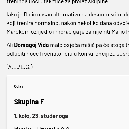
treninga uoči utakmice za prolaz skupine.
Iako je Dalić našao alternativu na desnom krilu, d
koji trenira normalno, nakon nekoliko dana odvoj
Marokom ozlijedio i morao ga je zamijeniti Mario P
Ali
Domagoj Vida
malo osjeća mišić pa će stoga tr
odlučiti hoće li senator biti u konkurenciji za susre
(A.L./E.G.)
Oglas
Skupina F
1. kolo, 23. studenoga