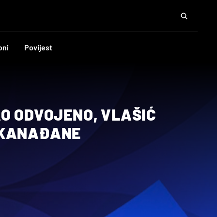
oni
Povijest
AO ODVOJENO, VLAŠIĆ
 KANAĐANE