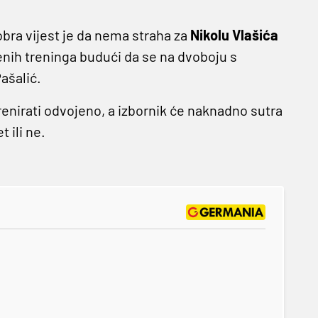
obra vijest je da nema straha za
Nikolu Vlašića
enih treninga budući da se na dvoboju s
ašalić.
enirati odvojeno, a izbornik će naknadno sutra
t ili ne.