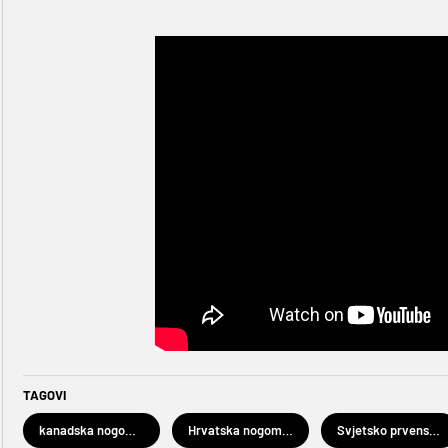
TAGOVI
kanadska nogometna reprezentacija
Hrvatska nogometna reprezentacija
Svjetsko prvenstvo u rukometu Katar 2020