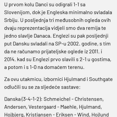
U prvom kolu Danci su odigrali 1-1 sa
Slovenijom, dok je Engleska minimalno svladala
Srbiju. U posljednja tri međusobnih ogleda ovih
dvaju reprezentacija vidjeli smo dva remija te
jedno slavlje Danaca. Englezi su pak posljednji
put Dansku svladali na SP-u 2002. godine, s tim
da ne računamo prijateljske oglede iz 2011. i
2014. kad su Englezi prvo slavili s 2-1 u gostima,
a potom i s 1-0 na domaćem terenu.
Za ovu utakmicu, izbornici Hjulmand i Southgate
odlučili su se za sljedeće sastave:
Danska (3-4-1-2): Schmeichel - Christensen,
Andersen, Vestergaard - Maehle, Hjulmand,
Hojbjerg, Kristiansen - Eriksen - Wind, Hojlund