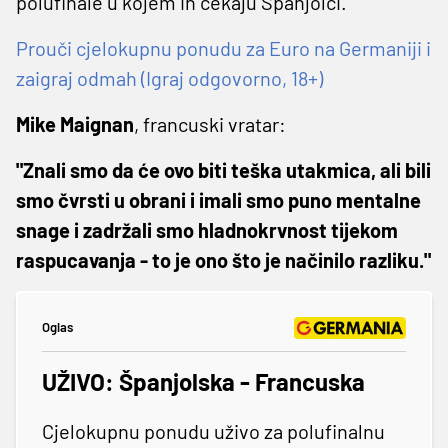
polufinale u kojem ih čekaju Španjolci.
Prouči cjelokupnu ponudu za Euro na Germaniji i
zaigraj odmah (Igraj odgovorno, 18+)
Mike Maignan
, francuski vratar:
"Znali smo da će ovo biti teška utakmica, ali bili
smo čvrsti u obrani i imali smo puno mentalne
snage i zadržali smo hladnokrvnost tijekom
raspucavanja - to je ono što je načinilo razliku."
Oglas
UŽIVO: Španjolska - Francuska
Cjelokupnu ponudu uživo za polufinalnu