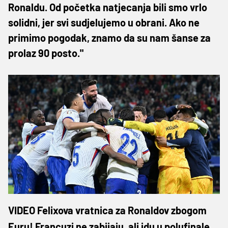
Ronaldu. Od početka natjecanja bili smo vrlo
solidni, jer svi sudjelujemo u obrani. Ako ne
primimo pogodak, znamo da su nam šanse za
prolaz 90 posto."
VIDEO Felixova vratnica za Ronaldov zbogom
Euru! Francuzi ne zabijaju, ali idu u polufinale