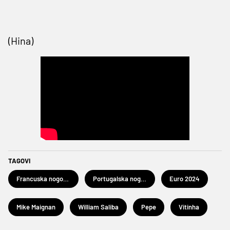
(Hina)
TAGOVI
Francuska nogometna reprezentacija
Portugalska nogometna reprezentacija
Euro 2024
Mike Maignan
William Saliba
Pepe
Vitinha