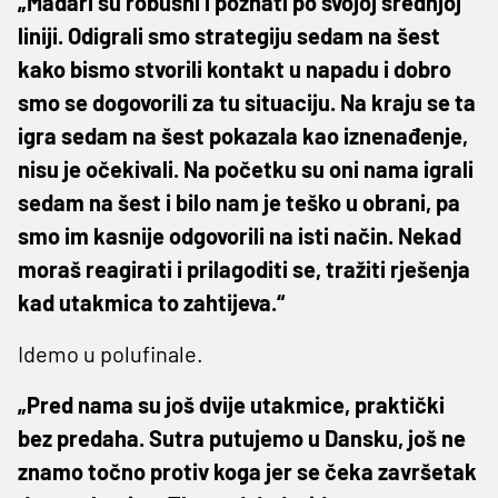
„Mađari su robusni i poznati po svojoj srednjoj
liniji. Odigrali smo strategiju sedam na šest
kako bismo stvorili kontakt u napadu i dobro
smo se dogovorili za tu situaciju. Na kraju se ta
igra sedam na šest pokazala kao iznenađenje,
nisu je očekivali. Na početku su oni nama igrali
sedam na šest i bilo nam je teško u obrani, pa
smo im kasnije odgovorili na isti način. Nekad
moraš reagirati i prilagoditi se, tražiti rješenja
kad utakmica to zahtijeva.“
Idemo u polufinale.
„Pred nama su još dvije utakmice, praktički
bez predaha. Sutra putujemo u Dansku, još ne
znamo točno protiv koga jer se čeka završetak