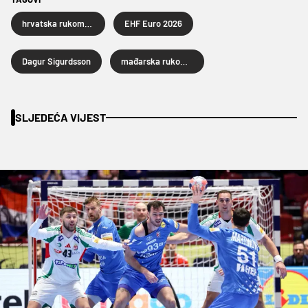
hrvatska rukometna reprezentacija
EHF Euro 2026
Dagur Sigurdsson
mađarska rukometna reprezentacija
SLJEDEĆA VIJEST