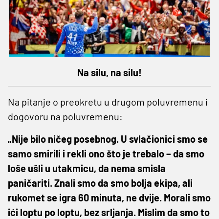
Na silu, na silu!
Na pitanje o preokretu u drugom poluvremenu i
dogovoru na poluvremenu:
„Nije bilo ničeg posebnog. U svlačionici smo se
samo smirili i rekli ono što je trebalo – da smo
loše ušli u utakmicu, da nema smisla
paničariti. Znali smo da smo bolja ekipa, ali
rukomet se igra 60 minuta, ne dvije. Morali smo
ići loptu po loptu, bez srljanja. Mislim da smo to