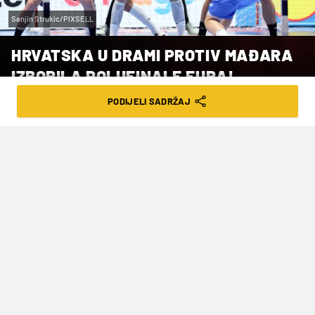
Sanjin Strukic/PIXSELL
HRVATSKA U DRAMI PROTIV MAĐARA
IZBORILA POLUFINALE EURA!
PODIJELI SADRŽAJ
VRIJEME ČITANJA: 3MIN | SRI. 28.01.26. | 20:48
Još jedan veliki dan za hrvatski
rukomet
Hrvatski rukometaši pobijedili su Mađarsku sa
27-25 (13-15) čime su osvojili prvo mjesto u