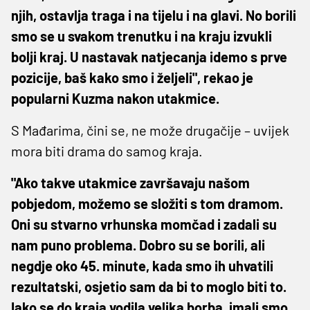
njih, ostavlja traga i na tijelu i na glavi. No borili
smo se u svakom trenutku i na kraju izvukli
bolji kraj. U nastavak natjecanja idemo s prve
pozicije, baš kako smo i željeli", rekao je
popularni Kuzma nakon utakmice.
S Mađarima, čini se, ne može drugačije – uvijek
mora biti drama do samog kraja.
"Ako takve utakmice završavaju našom
pobjedom, možemo se složiti s tom dramom.
Oni su stvarno vrhunska momčad i zadali su
nam puno problema. Dobro su se borili, ali
negdje oko 45. minute, kada smo ih uhvatili
rezultatski, osjetio sam da bi to moglo biti to.
Iako se do kraja vodila velika borba, imali smo