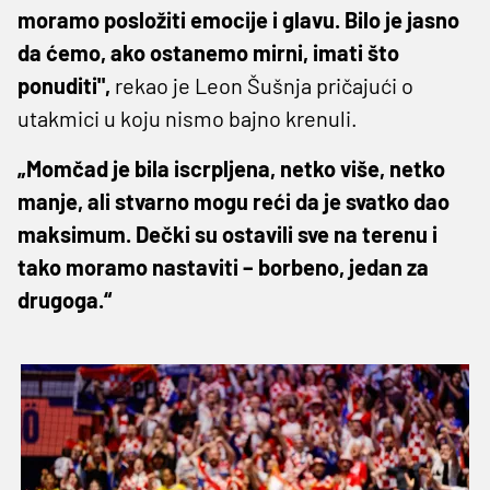
moramo posložiti emocije i glavu. Bilo je jasno
da ćemo, ako ostanemo mirni, imati što
ponuditi",
rekao je Leon Šušnja pričajući o
utakmici u koju nismo bajno krenuli.
„Momčad je bila iscrpljena, netko više, netko
manje, ali stvarno mogu reći da je svatko dao
maksimum. Dečki su ostavili sve na terenu i
tako moramo nastaviti – borbeno, jedan za
drugoga.“