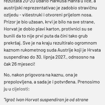
rezultata 20-20 udario Markusa Mahra u lice, a
austrijski reprezentativac je zadobio stravičnu
ozljedu - višestruki i otvoreni prijelom nosa.
Prizor je bio užasan, krvi je bilo na sve strane,
Horvat je dobio plavi karton, protivnici su se
bunili da to nije prvi puta da čini tako grub
prekršaj. Sve je na kraju rezultiralo ogromnom
kaznom rukometnog suda Austrije koji je Hrvata
suspendirao do 30. lipnja 2027., odnsosno na
čak 26 mjeseci!
No, nakon prigovora na kaznu, ona je
prepolovljena, a sada je i potvrđena. Prenosimo
ju u
cijelosti
:
"Igrač Ivan Horvat suspendiran je od strane