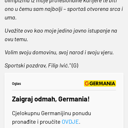
olimpizma iz moje profesionalne karijere te biti
ono u čemu sam najbolji – sportaš otvorena srca i
uma.
Uvažite ovo kao moje jedino javno istupanje na
ovu temu.
Volim svoju domovinu, svoj narod i svoju vjeru.
Sportski pozdrav, Filip Ivić."
(G)
Oglas
Zaigraj odmah, Germania!
Cjelokupnu Germanijinu ponudu
pronađite i proučite
OVDJE
.