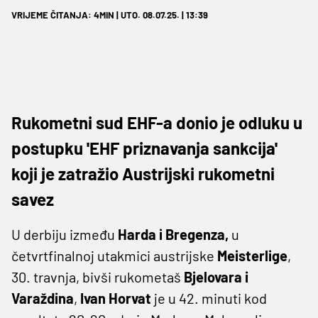
VRIJEME ČITANJA: 4MIN | UTO. 08.07.25. | 13:39
Rukometni sud EHF-a donio je odluku u
postupku 'EHF priznavanja sankcija'
koji je zatražio Austrijski rukometni
savez
U derbiju između
Harda i Bregenza,
u
četvrtfinalnoj utakmici austrijske
Meisterlige
,
30. travnja, bivši rukometaš
Bjelovara i
Varaždina
,
Ivan Horvat
je u 42. minuti kod