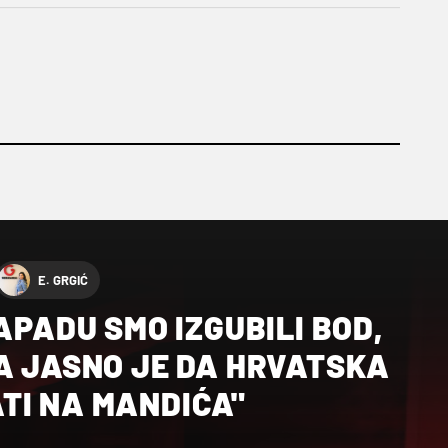
E. GRGIĆ
NAPADU SMO IZGUBILI BOD,
A JASNO JE DA HRVATSKA
TI NA MANDIĆA"