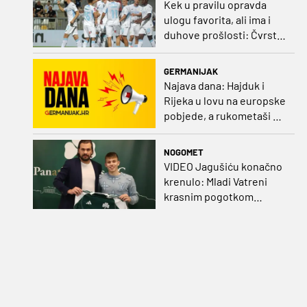
Kek u pravilu opravda
ulogu favorita, ali ima i
duhove prošlosti: Čvrsta
Rijeka može na Rujevici
napraviti velik posao
GERMANIJAK
Najava dana: Hajduk i
Rijeka u lovu na europske
pobjede, a rukometaši na
polufinale Eura
NOGOMET
VIDEO Jagušiću konačno
krenulo: Mladi Vatreni
krasnim pogotkom
potvrdio sjajnu formu