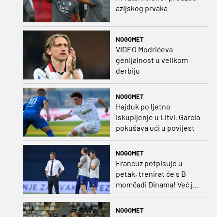
azijskog prvaka
NOGOMET
VIDEO Modrićeva
genijalnost u velikom
derbiju
NOGOMET
Hajduk po ljetno
iskupljenje u Litvi, Garcia
pokušava ući u povijest
NOGOMET
Francuz potpisuje u
petak, trenirat će s B
momčadi Dinama! Već je
dobio i nadimak
NOGOMET