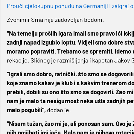
Prouči cjelokupnu ponudu na Germaniji i zaigraj o
Zvonimir Srna nije zadovoljan bodom.
"Na temelju prošlih igara imali smo pravo ići iskl
zadnji napad izgubio loptu. Vidjeli smo dobre stv
moramo popraviti. Trebamo se spremiti, idemo da
rekao je. Sličnog je razmišljanja i kapetan Jakov 
"Igrali smo dobro, ratnički, što smo se dogovoril
koje znamo kakav je klub i s kakvim trenerom do
prebili, dobili su ono što smo se dogovirli. Žao mi
nam je malo ta nesigurnost neka ušla zadnjih pet
malo pogubili",
dodao je.
"Nisam tužan, žao mi je, ali ponosan sam. Ovo je
njih pošibati još jače. Malo nam je njihova rotaci