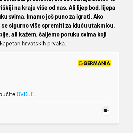
škiji na kraju više od nas. Ali lijep bod, lijepa
ruku svima. Imamo još puno za igrati. Ako
se sigurno više spremiti za iduću utakmicu.
abije, ali kažem, šaljemo poruku svima koji
e kapetan hrvatskih prvaka.
roučite
OVDJE
.