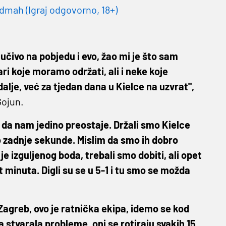
dmah (Igraj odgovorno, 18+)
jučivo na pobjedu i evo, žao mi je što sam
ari koje moramo održati, ali i neke koje
lje, već za tjedan dana u Kielce na uzvrat",
Gojun.
i da nam jedino preostaje. Držali smo Kielce
 zadnje sekunde. Mislim da smo ih dobro
 je izguljenog boda, trebali smo dobiti, ali opet
 minuta. Digli su se u 5-1 i tu smo se možda
 Zagreb, ovo je ratnička ekipa, idemo se kod
ja stvarala probleme, oni se rotiraju svakih 15