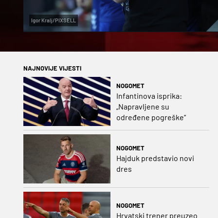
Igor Kralj/PIXSELL
NAJNOVIJE VIJESTI
NOGOMET
Infantinova isprika:
„Napravljene su
određene pogreške“
NOGOMET
Hajduk predstavio novi
dres
NOGOMET
Hrvatski trener preuzeo