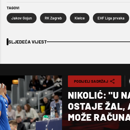
TAGOVI
Jakov Gojun
RK Zagreb
Kielce
EHF Liga prvaka
SLJEDEĆA VIJEST
PODIJELI SADRŽAJ
NIKOLIĆ: "U 
OSTAJE ŽAL, 
MOŽE RAČUNA