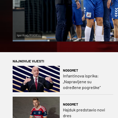
Igor Kralj/PIXSELL
NAJNOVIJE VIJESTI
NOGOMET
Infantinova isprika:
„Napravljene su
određene pogreške“
NOGOMET
Hajduk predstavio novi
dres