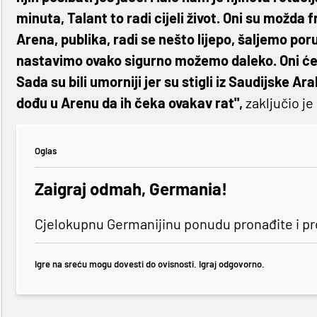
minuta, Talant to radi cijeli život. Oni su možda fri
Arena, publika, radi se nešto lijepo, šaljemo po
nastavimo ovako sigurno možemo daleko. Oni će 
Sada su bili umorniji jer su stigli iz Saudijske Ar
dođu u Arenu da ih čeka ovakav rat",
zaključio j
Oglas
Zaigraj odmah, Germania!
Cjelokupnu Germanijinu ponudu pronađite i p
Igre na sreću mogu dovesti do ovisnosti. Igraj odgovorno.