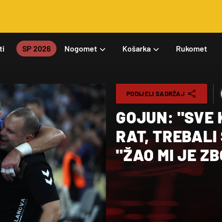
ti
SP 2026
Nogomet
Košarka
Rukomet
PODIJELI SADRŽAJ
GOJUN: "SVE 
RAT, TREBALI SMO POBIJEDITI", SRNA:
"ŽAO MI JE Z