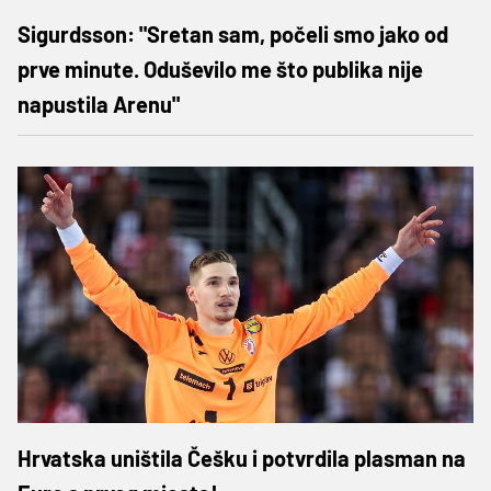
Sigurdsson: "Sretan sam, počeli smo jako od
prve minute. Oduševilo me što publika nije
napustila Arenu"
Hrvatska uništila Češku i potvrdila plasman na