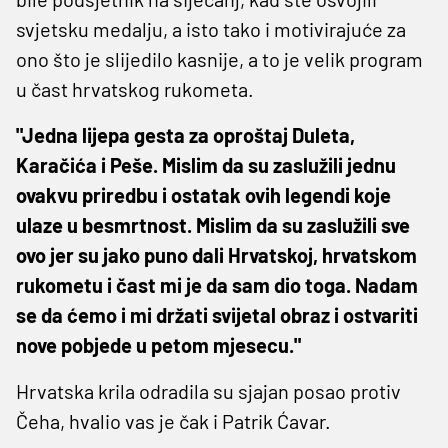
svjetsku medalju, a isto tako i motivirajuće za
ono što je slijedilo kasnije, a to je velik program
u čast hrvatskog rukometa.
"Jedna lijepa gesta za oproštaj Duleta,
Karačića i Peše. Mislim da su zaslužili jednu
ovakvu priredbu i ostatak ovih legendi koje
ulaze u besmrtnost. Mislim da su zaslužili sve
ovo jer su jako puno dali Hrvatskoj, hrvatskom
rukometu i čast mi je da sam dio toga. Nadam
se da ćemo i mi držati svijetal obraz i ostvariti
nove pobjede u petom mjesecu."
Hrvatska krila odradila su sjajan posao protiv
Čeha, hvalio vas je čak i Patrik Ćavar.