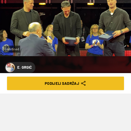
undefined
E. GRGIĆ
I. MUŠLEK
PODIJELI SADRŽAJ
FOTO PONOS, SUZE I DOMOLJUBLJE:
PREKO 15 TISUĆA NAVIJAČA I PREKO
100 OSVAJAČA HRVATSKIH MEDALJA
NA JEDNOM MJESTU