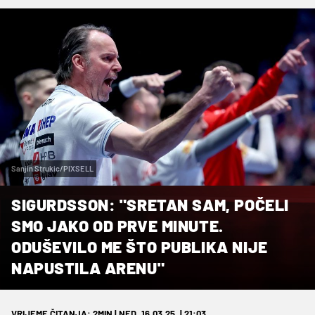
Sanjin Strukic/PIXSELL
SIGURDSSON: "SRETAN SAM, POČELI
SMO JAKO OD PRVE MINUTE.
ODUŠEVILO ME ŠTO PUBLIKA NIJE
NAPUSTILA ARENU"
VRIJEME ČITANJA: 2MIN | NED. 16.03.25. | 21:03