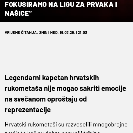
FOKUSIRAMO NA LIGU ZA PRVAKA I
NAŠICE“
VRIJEME ČITANJA: 2MIN | NED. 16.03.25. | 21:03
Legendarni kapetan hrvatskih
rukometaša nije mogao sakriti emocije
na svečanom oproštaju od
reprezentacije
Hrvatski rukometaši su razveselili mnogobrojne
navijače koji su dobro popunili tribine