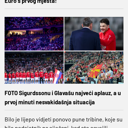
Euro s prvog mjesta!
FOTO Sigurdssonu i Glavašu najveći aplauz, a u
prvoj minuti nesvakidašnja situacija
Bilo je lijepo vidjeti ponovo pune tribine, koje su
bile podsjetnik na siječanj, kad ste osvojili