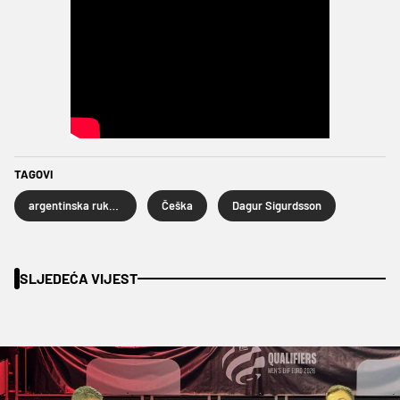
TAGOVI
argentinska rukometna reprezentacija
Češka
Dagur Sigurdsson
SLJEDEĆA VIJEST