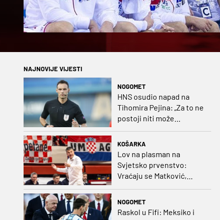
NAJNOVIJE VIJESTI
NOGOMET
HNS osudio napad na
Tihomira Pejina: „Za to ne
postoji niti može
postojati opravdanje”
KOŠARKA
Lov na plasman na
Svjetsko prvenstvo:
Vraćaju se Matković,
Nakić i Drežnjak
NOGOMET
Raskol u Fifi: Meksiko i