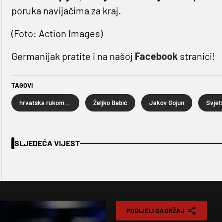
poruka navijačima za kraj.
(Foto: Action Images)
Germanijak pratite i na našoj
Facebook
stranici!
TAGOVI
hrvatska rukometna reprezentacija
Željko Babić
Jakov Gojun
SLJEDEĆA VIJEST
PODIJELI SADRŽAJ