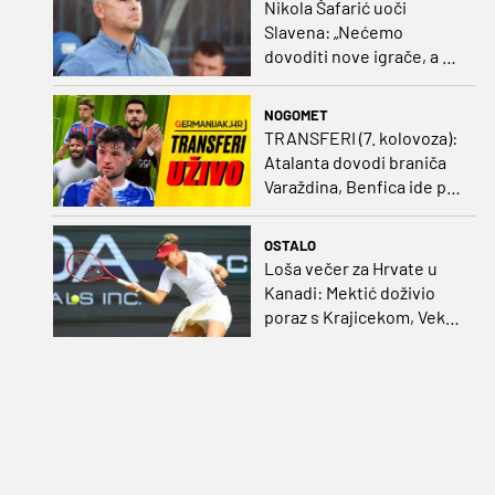
Nikola Šafarić uoči
Slavena: „Nećemo
dovoditi nove igrače, a o
prodaji ćemo razmisliti
ako dođe ponuda”
NOGOMET
TRANSFERI (7. kolovoza):
Atalanta dovodi braniča
Varaždina, Benfica ide po
Šutala
OSTALO
Loša večer za Hrvate u
Kanadi: Mektić doživio
poraz s Krajicekom, Vekić
poražena u paru sa
Sakkari