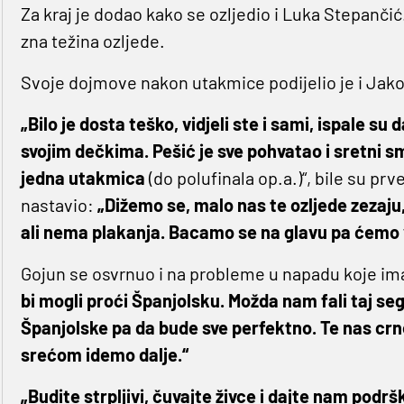
Za kraj je dodao kako se ozljedio i Luka Stepančić.
zna težina ozljede.
Svoje dojmove nakon utakmice podijelio je i Jako
„Bilo je dosta teško, vidjeli ste i sami, ispale s
svojim dečkima. Pešić je sve pohvatao i sretni sm
jedna utakmica
(do polufinala op.a.)“, bile su prv
nastavio:
„Dižemo se, malo nas te ozljede zezaju
ali nema plakanja. Bacamo se na glavu pa ćemo 
Gojun se osvrnuo i na probleme u napadu koje i
bi mogli proći Španjolsku. Možda nam fali taj seg
Španjolske pa da bude sve perfektno. Te nas crne
srećom idemo dalje.“
„Budite strpljivi, čuvajte živce i dajte nam podr