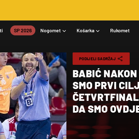
ti
SP 2026
Nogomet
Košarka
Rukomet
PODIJELI SADRŽAJ
BABIĆ NAKON
SMO PRVI CIL
ČETVRTFINALE
DA SMO OVDJE