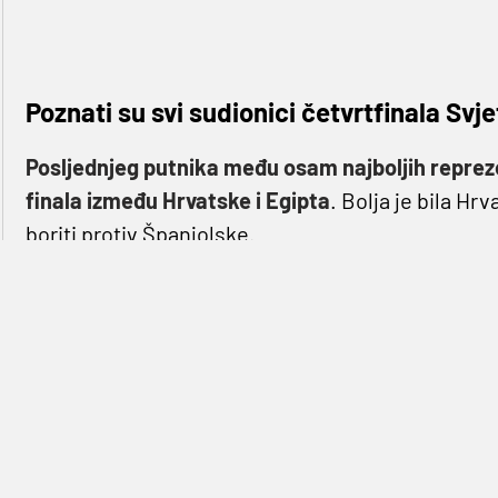
Poznati su svi sudionici četvrtfinala Sv
Posljednjeg putnika među osam najboljih repreze
finala između Hrvatske i Egipta
. Bolja je bila Hr
boriti protiv Španjolske.
Utakmice četvrtfinala na rasporedu su u utorak. 
između
Norveške
i
Mađarske
koji počinje u 17 sat
izbacili aktualne olimpijske pobjednike, Dance
. 
U 19 sati počinje okršaj domaćina
Francuske
i
Šv
Island, a Šveđani lako Bjelorusiju.
A onda ćemo zadnja dva polufinalista saznati nak