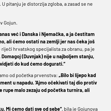
 U pitanju je distorzija zgloba, a zasad se ne
v Gojun.
u danas već i Danska i Njemačka, a ja čestitam
o, ali ćemo ostati na zemlji jer nas čeka još
e riječi hrvatskog specijalista za obranu, pa je
, Domagoj (Duvnjak) nije u najboljem stanju,
vidjeti do kud ćemo dogurati.“
mamo od početka prvenstva:
„Bilo bi lijepo kad
ment u napadu. 'Ajmo očekivati taj dio protiv
 rupe malo zezaju od početka turnira, ali
šku. Mi ćemo dati sve od sebe“
, bila je Gojunova