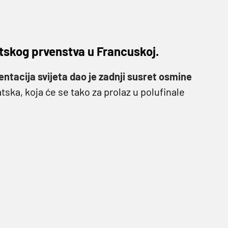
jetskog prvenstva u Francuskoj.
ntacija svijeta dao je zadnji susret osmine
vatska, koja će se tako za prolaz u polufinale
Prvog polufinalistu saznat ćemo nakon susreta
i.
Mađari su danas, podsjetimo senzacionalno
Norvežani su bili bolji od Makedonije.
edske
. Francuzi su u osmini finala izbacili
on dva susreta koji kreću od 20:45, između