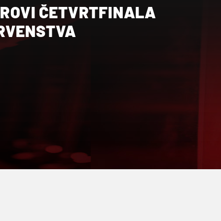
AROVI ČETVRTFINALA
RVENSTVA