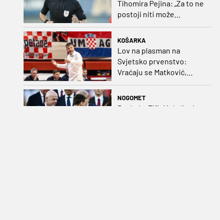
Tihomira Pejina: „Za to ne
postoji niti može
postojati opravdanje”
KOŠARKA
Lov na plasman na
Svjetsko prvenstvo:
Vraćaju se Matković,
Nakić i Drežnjak
NOGOMET
Raskol u Fifi: Meksiko i
Argentina staju uz
Infantina, CONCACAF i
CONMEBOL više nisu
čvrsti
NOGOMET
Korejski savez na udaru
policije zbog skandala sa
sucima
OSTALO