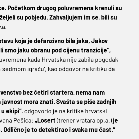
ice. Početkom drugog poluvremena krenuli su
 željeli su pobjedu. Zahvaljujem im se, bili su
ka.
avu koja je defanzivno bila jaka, Jakov
eli smo jaku obranu pod cijenu tranzicije“,
uvremena kada Hrvatska nije zabila pogodak
m sedmom igraču', kao odgovor na kritiku da
 prvenstvo bez četiri startera, nema nam
a javnost mora znati. Svašta se piše zadnjih
u ekipi“
, odgovorio je na kritike hrvatski
Ivana Pešića:
„Losert
(trener vratara op.a.)
je
 Odlično je to detektirao i svaka mu čast.“