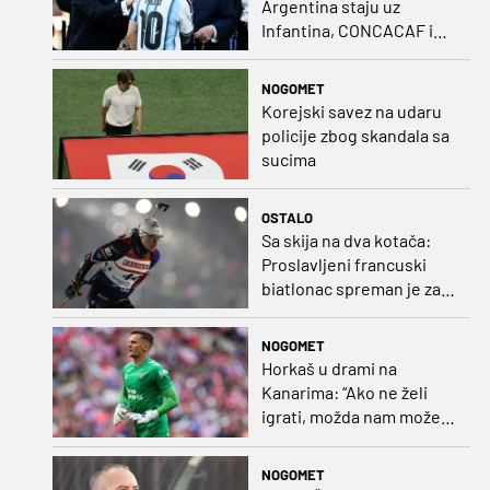
Argentina staju uz
Infantina, CONCACAF i
CONMEBOL više nisu
čvrsti
NOGOMET
Korejski savez na udaru
policije zbog skandala sa
sucima
OSTALO
Sa skija na dva kotača:
Proslavljeni francuski
biatlonac spreman je za
debi u profesionalnom
biciklizmu
NOGOMET
Horkaš u drami na
Kanarima: “Ako ne želi
igrati, možda nam može
pomoći obilježavati teren
ili postavljati mreže”
NOGOMET