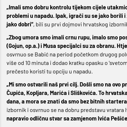
„Imali smo dobru kontrolu tijekom cijele utakm
problemi u napadu. Ipak, igrači su se jako borili i
jako dobri“
, bili su prvi dojmovi hrvatskog izborni
„Zbog umora smo imali crnu rupu, imalo smo post
(Gojun, op.a.) i Musa specijalci su za obranu. Htj
osvrnuo se Babić na period početkom drugog pol
više od 10 minuta i dodao kratku opasku o 'sveto
prečesto koristi tu opciju u napadu.
„Mi smo ostvarili naš prvi cilj. Došli smo na ovo
Čupića, Kopljara, Marića i Sliškovića. To hrvatsk
dana, a mora se znati da smo bez bitnih startera 
izbornik i osvrnuo se na dobru predstavu vratara 
napravio odličnu stvar sa zamjenom Ivića Pešiće.