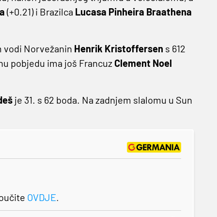
ha
(+0.21) i Brazilca
Lucasa Pinheira Braathena
m vodi Norvežanin
Henrik Kristoffersen
s 612
pnu pobjedu ima još Francuz
Clement Noel
deš
je 31. s 62 boda. Na zadnjem slalomu u Sun
roučite
OVDJE
.