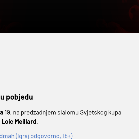
ku pobjedu
ga
19. na predzadnjem slalomu Svjetskog kupa
c
Loic Meillard
.
dmah (Igraj odgovorno, 18+)