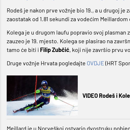
Rodeš je nakon prve vožnje bio 19., a u drugoj je 
zaostatak od 1.81 sekundi za vodećim Meillardom
Kolega je u drugom laufu popravio svoj plasman z
zauzeo je 19. mjesto. Kolega se plasirao na završn
tamo će biti i
Filip Zubčić
, koji nije završio prvu v
Druge vožnje Hrvata pogledajte
OVDJE
(HRT Spor
VIDEO Rodeš i Koleg
Meillard je u Norveškoj ostvario dvostruku pobjed