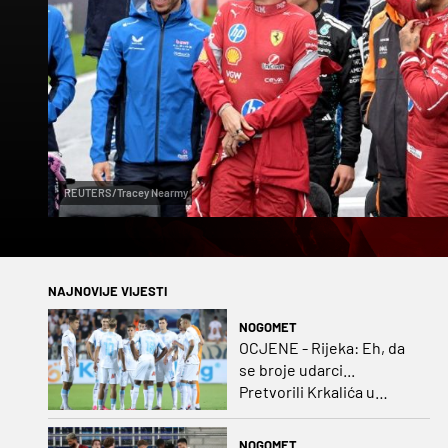
REUTERS/Tracey Nearmy
NAJNOVIJE VIJESTI
NOGOMET
OCJENE - Rijeka: Eh, da
se broje udarci...
Pretvorili Krkalića u
junaka, a izlet na uzvrat u
ozbiljan posao!
NOGOMET