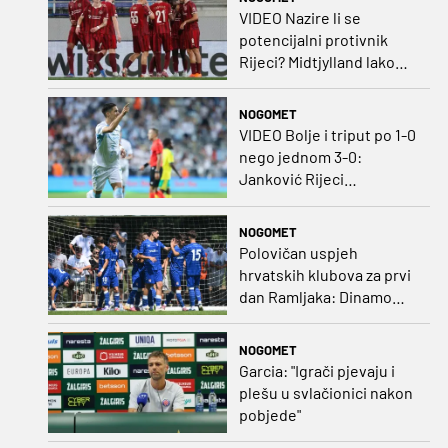
VIDEO Nazire li se
potencijalni protivnik
Rijeci? Midtjylland lako
protiv Iraca za slavlje u
prvoj utakmici
NOGOMET
VIDEO Bolje i triput po 1-0
nego jednom 3-0:
Janković Rijeci
projektilom donio slavlje
protiv inferiornijeg
NOGOMET
protivnika
Polovičan uspjeh
hrvatskih klubova za prvi
dan Ramljaka: Dinamo
poražen od Juventusa,
Hajduk bolji od Bologne
NOGOMET
Garcia: "Igrači pjevaju i
plešu u svlačionici nakon
pobjede"