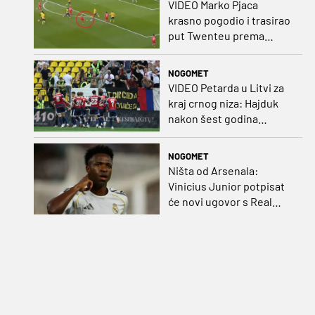
VIDEO Marko Pjaca
krasno pogodio i trasirao
put Twenteu prema
važnoj pobjedi
NOGOMET
VIDEO Petarda u Litvi za
kraj crnog niza: Hajduk
nakon šest godina
pobijedio na europskom
gostovanju
NOGOMET
Ništa od Arsenala:
Vinicius Junior potpisat
će novi ugovor s Real
Madridom