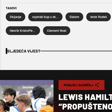
TAGOVI
Skijanje
svjetski kup u skijanju
Slalom
Istok Rodeš
Henrik Kristoffersen
Clement Noel
SLJEDEĆA VIJEST
PODIJELI SADRŽAJ
LEWIS HAMILT
“PROPUŠTENOM