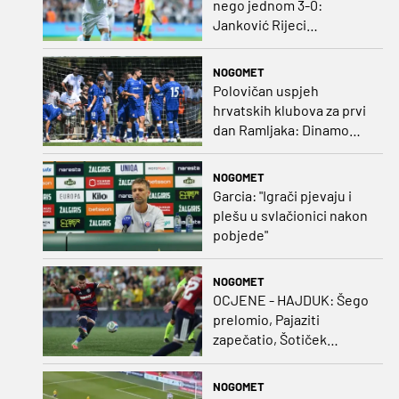
nego jednom 3-0:
Janković Rijeci
projektilom donio slavlje
protiv inferiornijeg
NOGOMET
protivnika
Polovičan uspjeh
hrvatskih klubova za prvi
dan Ramljaka: Dinamo
poražen od Juventusa,
Hajduk bolji od Bologne
NOGOMET
Garcia: "Igrači pjevaju i
plešu u svlačionici nakon
pobjede"
NOGOMET
OCJENE - HAJDUK: Šego
prelomio, Pajaziti
zapečatio, Šotiček
oduševio u predstavi
splitskih 'odlikaša'
NOGOMET