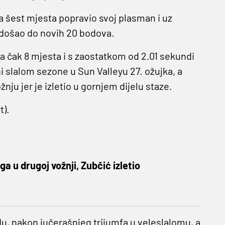
za šest mjesta popravio svoj plasman i uz
 došao do novih 20 bodova.
a čak 8 mjesta i s zaostatkom od 2.01 sekundi
i slalom sezone u Sun Valleyu 27. ožujka, a
ožnju jer je izletio u gornjem dijelu staze.
t).
a u drugoj vožnji, Zubčić izletio
u, nakon jučerašnjeg trijumfa u veleslalomu, a