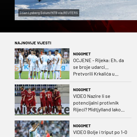
Stian Lysberg Solum/NTB via REUTERS
NAJNOVIJE VIJESTI
NOGOMET
OCJENE - Rijeka: Eh, da
se broje udarci...
Pretvorili Krkalića u
junaka, a izlet na uzvrat u
ozbiljan posao!
NOGOMET
VIDEO Nazire li se
potencijalni protivnik
Rijeci? Midtjylland lako
protiv Iraca za slavlje u
prvoj utakmici
NOGOMET
VIDEO Bolje i triput po 1-0