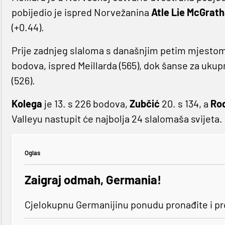
pobijedio je ispred Norvežanina
Atle Lie McGrat
(+0.44).
Prije zadnjeg slaloma s današnjim petim mjesto
bodova, ispred Meillarda (565), dok šanse za uku
(526).
Kolega
je 13. s 226 bodova,
Zubčić
20. s 134, a
Ro
Valleyu nastupit će najbolja 24 slalomaša svijeta.
Oglas
Zaigraj odmah, Germania!
Cjelokupnu Germanijinu ponudu pronađite i p