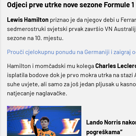
Odjeci prve utrke nove sezone Formule 1
Lewis Hamilton
priznao je da njegov debi u Ferra
sedmerostruki svjetski prvak završio VN Australi
sezone na 10. mjestu.
Prouči cjelokupnu ponudu na Germaniji i zaigraj o
Hamilton i momčadski mu kolega
Charles Lecler
isplatila bodove dok je prvo mokra utrka na stazi
suhe uvjete, ali samo za još jedan pljusak u kasno
natjecanje naglavačke.
Lando Norris nako
pogreškama”