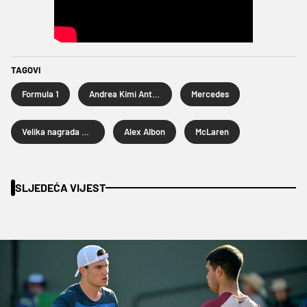
TAGOVI
Formula 1
Andrea Kimi Antonelli
Mercedes
Velika nagrada Australije
Alex Albon
McLaren
SLJEDEĆA VIJEST