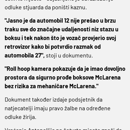
odluke stjuarda da poništi kaznu.
"Jasno je da automobil 12 nije prešao u brzu
traku sve do značajne udaljenosti niz stazu u
boksu i tek nakon što je vozač provjerio svoj
retrovizor kako bi potvrdio razmak od
automobila 27",
stoji u dokumentu.
"Roll hoop kamera pokazuje da je imao dovoljno
prostora da sigurno prođe boksove McLarena
bez rizika za mehaničare McLarena."
Dokument također izdaje podsjetnik da
natjecatelji imaju pravo žalbe na određene
odluke žirija.
Vraćanje Antonellija na četvrto mjesto znači da