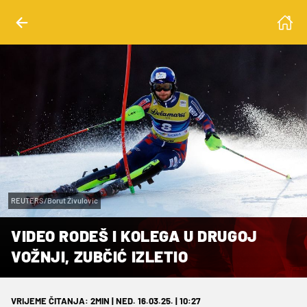
REUTERS/Borut Živulovic
VIDEO RODEŠ I KOLEGA U DRUGOJ
VOŽNJI, ZUBČIĆ IZLETIO
VRIJEME ČITANJA: 2MIN | NED. 16.03.25. | 10:27