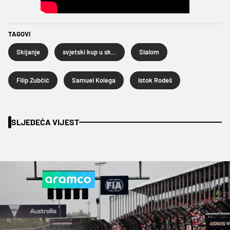
TAGOVI
Skijanje
svjetski kup u skijanju
Slalom
Filip Zubčić
Samuel Kolega
Istok Rodeš
SLJEDEĆA VIJEST