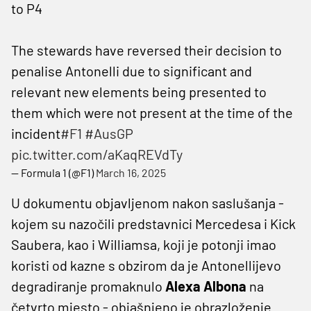
to P4
The stewards have reversed their decision to
penalise Antonelli due to significant and
relevant new elements being presented to
them which were not present at the time of the
incident
#F1
#AusGP
pic.twitter.com/aKaqREVdTy
— Formula 1 (@F1)
March 16, 2025
U dokumentu objavljenom nakon saslušanja -
kojem su nazočili predstavnici Mercedesa i Kick
Saubera, kao i Williamsa, koji je potonji imao
koristi od kazne s obzirom da je Antonellijevo
degradiranje promaknulo
Alexa Albona
na
četvrto mjesto - objašnjeno je obrazloženje