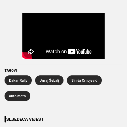
TAGOVI
Dakar Rally
Juraj Šebalj
Siniša Crnojević
auto moto
SLJEDEĆA VIJEST