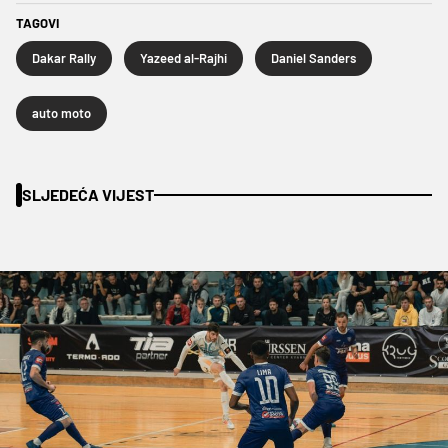
TAGOVI
Dakar Rally
Yazeed al-Rajhi
Daniel Sanders
auto moto
SLJEDEĆA VIJEST