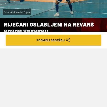
Foto: Aleksandar Šijan
RIJEČANI OSLABLJENI NA REVANŠ
NOVOM VREMENU
PODIJELI SADRŽAJ
VRIJEME ČITANJA: 1MIN | PET. 17.01.25. | 11:16
Rijeka je u prošlom susretu remizirala
protiv Futsal Pule 3-3 čime je nanizala
dva remija zaredom. S druge strane,