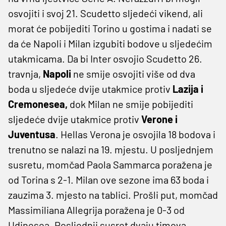
osvojiti i svoj 21. Scudetto sljedeći vikend, ali
morat će pobijediti Torino u gostima i nadati se
da će Napoli i Milan izgubiti bodove u sljedećim
utakmicama. Da bi Inter osvojio Scudetto 26.
travnja,
Napoli
ne smije osvojiti više od dva
boda u sljedeće dvije utakmice protiv
Lazija i
Cremonesea,
dok Milan ne smije pobijediti
sljedeće dvije utakmice protiv
Verone i
Juventusa
. Hellas Verona je osvojila 18 bodova i
trenutno se nalazi na 19. mjestu. U posljednjem
susretu, momčad Paola Sammarca poražena je
od Torina s 2-1. Milan ove sezone ima 63 boda i
zauzima 3. mjesto na tablici. Prošli put, momčad
Massimiliana Allegrija poražena je 0-3 od
Udinesea. Posljednji susret dvaju timova