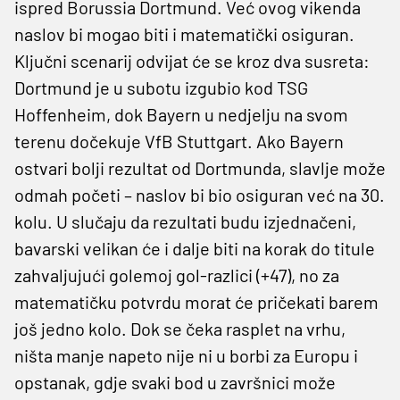
ispred Borussia Dortmund. Već ovog vikenda
naslov bi mogao biti i matematički osiguran.
Ključni scenarij odvijat će se kroz dva susreta:
Dortmund je u subotu izgubio kod TSG
Hoffenheim, dok Bayern u nedjelju na svom
terenu dočekuje VfB Stuttgart. Ako Bayern
ostvari bolji rezultat od Dortmunda, slavlje može
odmah početi – naslov bi bio osiguran već na 30.
kolu. U slučaju da rezultati budu izjednačeni,
bavarski velikan će i dalje biti na korak do titule
zahvaljujući golemoj gol-razlici (+47), no za
matematičku potvrdu morat će pričekati barem
još jedno kolo. Dok se čeka rasplet na vrhu,
ništa manje napeto nije ni u borbi za Europu i
opstanak, gdje svaki bod u završnici može