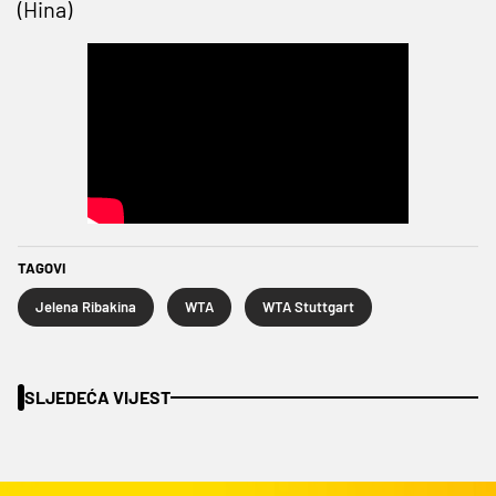
(Hina)
TAGOVI
Jelena Ribakina
WTA
WTA Stuttgart
SLJEDEĆA VIJEST