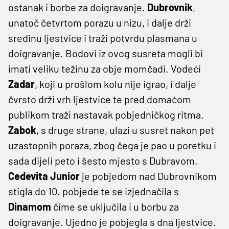
ostanak i borbe za doigravanje.
Dubrovnik
,
unatoč četvrtom porazu u nizu, i dalje drži
sredinu ljestvice i traži potvrdu plasmana u
doigravanje. Bodovi iz ovog susreta mogli bi
imati veliku težinu za obje momčadi. Vodeći
Zadar
, koji u prošlom kolu nije igrao, i dalje
čvrsto drži vrh ljestvice te pred domaćom
publikom traži nastavak pobjedničkog ritma.
Zabok
, s druge strane, ulazi u susret nakon pet
uzastopnih poraza, zbog čega je pao u poretku i
sada dijeli peto i šesto mjesto s Dubravom.
Cedevita Junior
je pobjedom nad Dubrovnikom
stigla do 10. pobjede te se izjednačila s
Dinamom
čime se uključila i u borbu za
doigravanje. Ujedno je pobjegla s dna ljestvice.