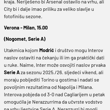
kraja. Neriješeno bi Arsenal ostavilo na vrhu, ali
City bi i dalje imao priliku za veliko slavlje u
fotofinišu sezone.
Verona - Milan, 15.00
(Nogomet, Serie A)
Utakmica kojom
Modrić
i društvo mogu Interov
naslov ostaviti na čekanju ili im ga praktički dati
u ruke. Naime, Inter može osvojiti naslov prvaka
Serie A
za sezonu 2025./26. sljedeći vikend, ali
moraju pobijediti Torino u gostima i nadati se
povoljnim rezultatima od Napolija i Milana.
Interova pobjeda od 3-0 nad Cagliarijem u petak
omogućila je Nerazzurrima da učvrste vodstvo
na vrhu ljestvice Serie A. Nerazzurri bi mogli