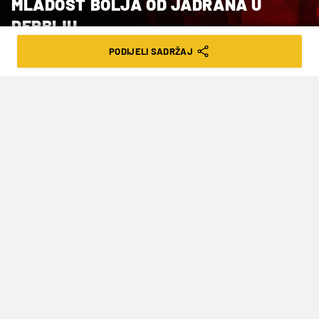
MLADOST BOLJA OD JADRANA U
DERBIJU
PODIJELI SADRŽAJ
VRIJEME ČITANJA: 4MIN | NED. 19.04.26. | 07:59
Nakon 13 kola na vrhu su Mladost, Jug i
Jadran s po 11 pobjeda i dva poraza
Vaterpolisti Mladosti slavi su u derbiju 13. kola
prvenstva Hrvatske u Zagrebu nad splitskim
Jadranom 15-12 (4-2, 4-3, 4-4, 3-3).
Žapci su u velikom derbiju nakon