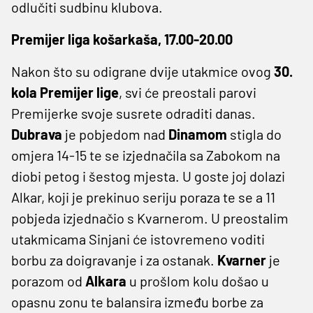
odlučiti sudbinu klubova.
Premijer liga košarkaša, 17.00-20.00
Nakon što su odigrane dvije utakmice ovog
30.
kola Premijer lige
, svi će preostali parovi
Premijerke svoje susrete odraditi danas.
Dubrava
je pobjedom nad
Dinamom
stigla do
omjera 14-15 te se izjednačila sa Zabokom na
diobi petog i šestog mjesta. U goste joj dolazi
Alkar, koji je prekinuo seriju poraza te se a 11
pobjeda izjednačio s Kvarnerom. U preostalim
utakmicama Sinjani će istovremeno voditi
borbu za doigravanje i za ostanak.
Kvarner
je
porazom od
Alkara
u prošlom kolu došao u
opasnu zonu te balansira između borbe za