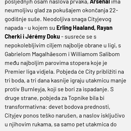
posljednjih osam naslova prvaka,
Arsenal
ima
neumoljivu glad za pokušajem okončanja 22-
godišnje suše. Neodoljiva snaga Cityjevog
napada - u kojem su
Erling Haaland, Rayan
Cherki i Jérémy Doku
- susreće se s
nepokolebljivim ciljem najbolje obrane u ligi, s
Gabrielom Magalhãesom i Williamom Salibom
među najboljim parovima stopera koje je
Premier liga vidjela. Pobjeda će City približiti na
tri boda, a tri dana kasnije igraju utakmicu manje
protiv Burnleyja, koji se bori za ispadanje. S
druge strane, pobjeda za Topnike bila bi
transformativna: devet bodova prednosti,
Cityjev ponos teško narušen, a naslov isključivo
u njihovim rukama, sa samo pet utakmica do