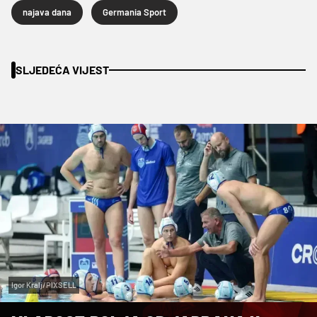
najava dana
Germania Sport
SLJEDEĆA VIJEST
Igor Kralj/PIXSELL