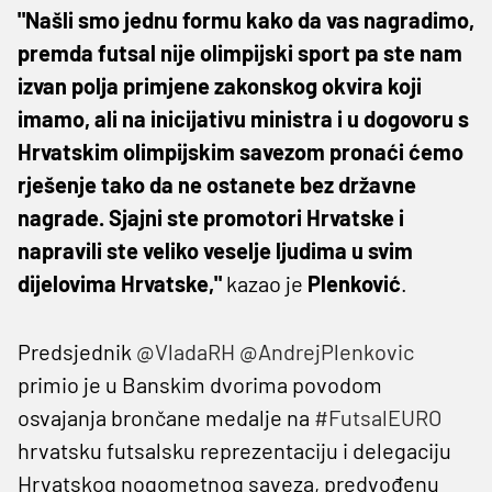
"Našli smo jednu formu kako da vas nagradimo,
premda futsal nije olimpijski sport pa ste nam
izvan polja primjene zakonskog okvira koji
imamo, ali na inicijativu ministra i u dogovoru s
Hrvatskim olimpijskim savezom pronaći ćemo
rješenje tako da ne ostanete bez državne
nagrade. Sjajni ste promotori Hrvatske i
napravili ste veliko veselje ljudima u svim
dijelovima Hrvatske,"
kazao je
Plenković
.
Predsjednik
@VladaRH
@AndrejPlenkovic
primio je u Banskim dvorima povodom
osvajanja brončane medalje na
#FutsalEURO
hrvatsku futsalsku reprezentaciju i delegaciju
Hrvatskog nogometnog saveza, predvođenu