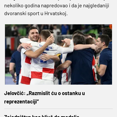
nekoliko godina napredovao i da je najgledaniji
dvoranski sport u Hrvatskoj.
Jelovčić: „Razmislit ću o ostanku u
reprezentaciji“
Zajedništvo kao ključ do medalje