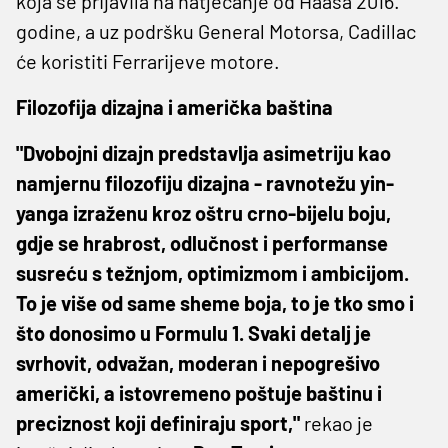
koja se prijavila na natjecanje od Haasa 2016.
godine, a uz podršku General Motorsa, Cadillac
će koristiti Ferrarijeve motore.
Filozofija dizajna i američka baština
"Dvobojni dizajn predstavlja asimetriju kao
namjernu filozofiju dizajna - ravnotežu yin-
yanga izraženu kroz oštru crno-bijelu boju,
gdje se hrabrost, odlučnost i performanse
susreću s težnjom, optimizmom i ambicijom.
To je više od same sheme boja, to je tko smo i
što donosimo u Formulu 1. Svaki detalj je
svrhovit, odvažan, moderan i nepogrešivo
američki, a istovremeno poštuje baštinu i
preciznost koji definiraju sport,"
rekao je