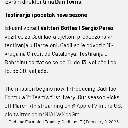
izvršni direktor tima
Dan Tovris
.
Testiranja i početak nove sezone
Iskusni vozači
Valtteri Bottas
i
Sergio Perez
vozit će za Cadillac, a tijekom predsezonskih
testiranja u Barceloni, Cadillac je odvozio 164
kruga na Circuit de Catalunya. Testiranja u
Bahreinu održat će se od 11. do 13. veljače i od
18. do 20. veljače.
The mission begins now. Introducing Cadillac
Formula 1® Team’s first livery. Our season kicks
off March 7th streaming on
@AppleTV
in the US.
pic.twitter.com/NiALWMcqGm
— Cadillac Formula 1 Team (@Cadillac_F1)
February 9, 2026