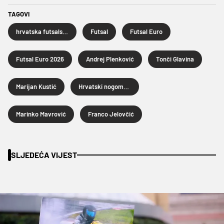
TAGOVI
hrvatska futsalska reprezentacija
Futsal
Futsal Euro
Futsal Euro 2026
Andrej Plenković
Tonči Glavina
Marijan Kustić
Hrvatski nogometni savez
Marinko Mavrović
Franco Jelovčić
SLJEDEĆA VIJEST