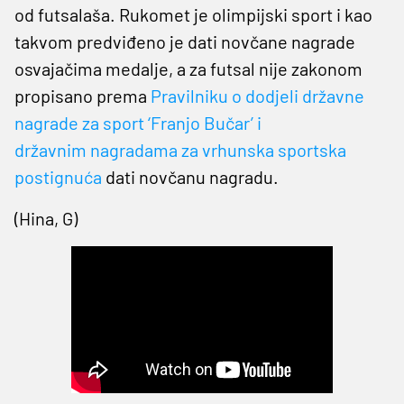
od futsalaša. Rukomet je olimpijski sport i kao
takvom predviđeno je dati novčane nagrade
osvajačima medalje, a za futsal nije zakonom
propisano prema
Pravilniku o dodjeli državne
nagrade za sport ‘Franjo Bučar’ i
državnim nagradama za vrhunska sportska
postignuća
dati novčanu nagradu.
(Hina, G)