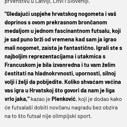
prvenstvu u Latviji, Litvi i Sloveniji.
"Gledajući uspjehe hrvatskog nogometa i vaš
doprinos s ovom prekrasnom brončanom
medaljom u jednom fascinantnom futsalu, koji
je sad puno brži od vremena kad sam ja igrao
mali nogomet, zaista je fantastično. Igrali ste s
najboljim reprezentacijama i utakmica s
Francuskom je bila izvanredna i tu vam želim
čestitati na hladnokrvnosti, upornosti, silnoj
volji i želji da pobijedite. Koliko shvaćam većina
vas igra u Hrvatskoj što govori da nam je liga
vrlo jaka,"
kazao je
Plenković
, koji je dodao kako
će futsalaši dobiti novčanu nagradu bez obzira
na to što futsal nije olimpijski sport.