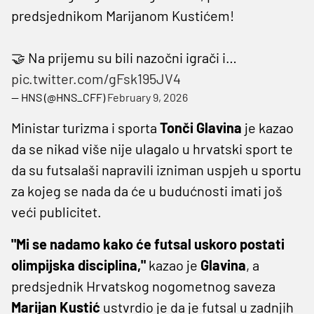
predsjednikom Marijanom Kustićem!
🤝 Na prijemu su bili nazočni igrači i…
pic.twitter.com/gFsk195JV4
— HNS (@HNS_CFF)
February 9, 2026
Ministar turizma i sporta
Tonči Glavina
je kazao
da se nikad više nije ulagalo u hrvatski sport te
da su futsalaši napravili izniman uspjeh u sportu
za kojeg se nada da će u budućnosti imati još
veći publicitet.
"Mi se nadamo kako će futsal uskoro postati
olimpijska disciplina,"
kazao je
Glavina
, a
predsjednik Hrvatskog nogometnog saveza
Marijan Kustić
ustvrdio je da je futsal u zadnjih