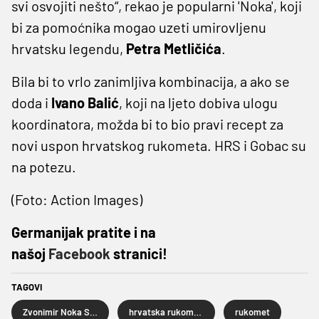
svi osvojiti nešto“, rekao je popularni 'Noka', koji
bi za pomoćnika mogao uzeti umirovljenu
hrvatsku legendu,
Petra Metličića
.
Bila bi to vrlo zanimljiva kombinacija, a ako se
doda i
Ivano Balić
, koji na ljeto dobiva ulogu
koordinatora, možda bi to bio pravi recept za
novi uspon hrvatskog rukometa. HRS i Gobac su
na potezu.
(Foto: Action Images)
Germanijak pratite i na
našoj
Facebook
stranici!
TAGOVI
Zvonimir Noka Serdarušić
hrvatska rukometna reprezentacija
rukomet