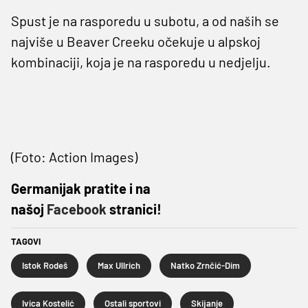
Spust je na rasporedu u subotu, a od naših se
najviše u Beaver Creeku očekuje u alpskoj
kombinaciji, koja je na rasporedu u nedjelju.
(Foto: Action Images)
Germanijak pratite i na
našoj
Facebook
stranici!
TAGOVI
Istok Rodeš
Max Ullrich
Natko Zrnčić-Dim
Ivica Kostelić
Ostali sportovi
Skijanje