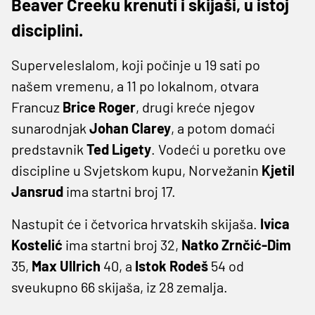
Beaver Creeku krenuti i skijaši, u istoj
disciplini.
Superveleslalom, koji počinje u 19 sati po
našem vremenu, a 11 po lokalnom, otvara
Francuz
Brice Roger
, drugi kreće njegov
sunarodnjak
Johan Clarey
, a potom domaći
predstavnik
Ted Ligety
. Vodeći u poretku ove
discipline u Svjetskom kupu, Norvežanin
Kjetil
Jansrud
ima startni broj 17.
Nastupit će i četvorica hrvatskih skijaša.
Ivica
Kostelić
ima startni broj 32,
Natko Zrnčić-Dim
35,
Max Ullrich
40, a
Istok Rodeš
54 od
sveukupno 66 skijaša, iz 28 zemalja.