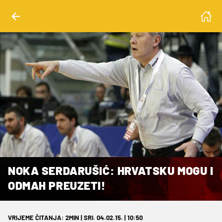
NOKA SERDARUŠIĆ: HRVATSKU MOGU I
ODMAH PREUZETI!
VRIJEME ČITANJA: 2MIN | SRI. 04.02.15. | 10:50