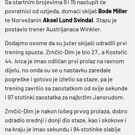
Sa startnim brojevima 9 i 15 nastupit će
povratnici od ozljeda, domaći skijaš
Bode Miller
te Norvežanin
Aksel Lund Svindal
. Stazu je
postavio trener Austrijanaca Winkler.
Dodajmo ovome da su jučer skijaši odradili prvi
trening spusta. Zrnčić-Dim je bio 27., a Kostelić
44. Ivica je imao odličan prvi prolaz na ravnom
dijelu, no onda su se u nastavku zaredale
pogreške i gotovo je izletio sa staze, pa je
trening završio sa zaostatkom od svije sekunde
i 97 stotinki zaostatka za najbržim Jansrudom.
Zrnčić-Dim je nakon lošeg prvog prolaza, dobro
odradio srednji i donji dio staze, kao i skokove i
na kraju je imao sekundu i 94 stotinke slabije