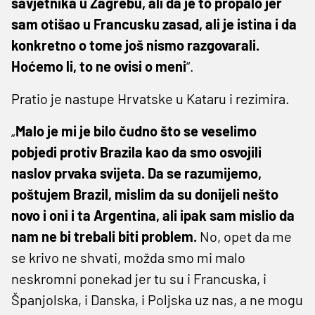
savjetnika u Zagrebu, ali da je to propalo jer
sam otišao u Francusku zasad, ali je istina i da
konkretno o tome još nismo razgovarali.
Hoćemo li, to ne ovisi o meni
“.
Pratio je nastupe Hrvatske u Kataru i rezimira.
„
Malo je mi je bilo čudno što se veselimo
pobjedi protiv Brazila kao da smo osvojili
naslov prvaka svijeta. Da se razumijemo,
poštujem Brazil, mislim da su donijeli nešto
novo i oni i ta Argentina, ali ipak sam mislio da
nam ne bi trebali biti problem.
No, opet da me
se krivo ne shvati, možda smo mi malo
neskromni ponekad jer tu su i Francuska, i
Španjolska, i Danska, i Poljska uz nas, a ne mogu