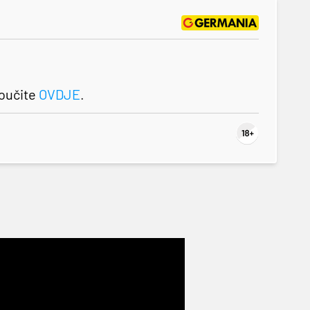
roučite
OVDJE
.