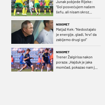
Junak pobjede Rijeke:
“Gol posvećujem našem
šefu, ali nisam skroz
zadovoljan, trebali smo
pobijediti s dva, tri gola
NOGOMET
razlike”
Matjaž Kek: “Nedostajalo
je energije, gladi, ‘krvi’ da
zabijemo drugi gol”
NOGOMET
Trener Žalgirisa nakon
poraza: „Hajduk je jaka
momčad, pokazao nam je
kako se igra nogomet”