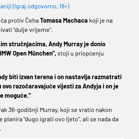
niji (Igraj odgovorno, 18+)
eča protiv Čeha
Tomasa Machaca
koji je na
vati ​​"dulje vrijeme".
kim stručnjacima, Andy Murray je donio
i BMW Open München",
stoji u priopćenju
ndy biti izvan terena i on nastavlja razmatrati
 ovo razočaravajuće vijesti za Andyja i on je
ije moguće."
vak 36-godišnji Murray, koji se vratio nakon
planira "dugo igrati ovo ljeto", ali se nada da
.