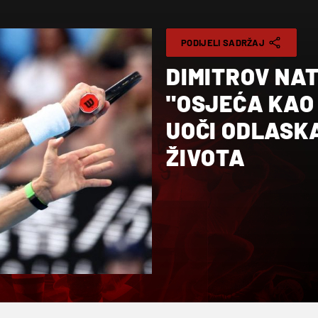
PODIJELI SADRŽAJ
DIMITROV NA
"OSJEĆA KAO 
UOČI ODLASKA
ŽIVOTA