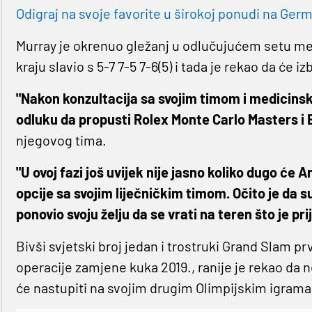
Odigraj na svoje favorite u širokoj ponudi na Germa
Murray je okrenuo gležanj u odlučujućem setu m
kraju slavio s 5-7 7-5 7-6(5) i tada je rekao da će izbi
"Nakon konzultacija sa svojim timom i medicins
odluku da propusti Rolex Monte Carlo Masters 
njegovog tima.
"U ovoj fazi još uvijek nije jasno koliko dugo će A
opcije sa svojim liječničkim timom. Očito je da su
ponovio svoju želju da se vrati na teren što je pr
Bivši svjetski broj jedan i trostruki Grand Slam pr
operacije zamjene kuka 2019., ranije je rekao da ne 
će nastupiti na svojim drugim Olimpijskim igrama