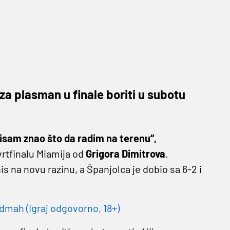
za plasman u finale boriti u subotu
isam znao što da radim na terenu“,
rtfinalu Miamija od
Grigora Dimitrova
.
s na novu razinu, a Španjolca je dobio sa 6-2 i
dmah (Igraj odgovorno, 18+)