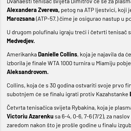
Dvanaesti tenisač svijeta Dimitrov će se za plasma
Alexandera Zvereva,
petog na ATP ljestvici, koji 
Marozsana
(ATP-57.) čime je osigurao nastup u po
U drugom polufinalu igraju treći i četvrti tenisač s
Medvedjev.
Amerikanka
Danielle Collins
, koja je najavila da 
izborila je finale WTA 1000 turnira u Miamiju po
Aleksandrovom.
Collins, koja će s 30 godina ostvariti svoje prvo fi
subotnjem će se finalu igrati protiv Kazahstanke
Četvrta tenisačica svijeta Rybakina, koja je plasm
Victoriu Azarenku
sa 6-4, 0-6, 7-6 (7/2), za naslo
zaredom nakon što je prošle godine u finalu izgu