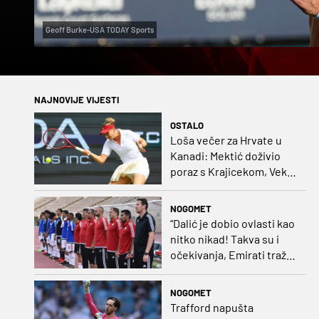
Geoff Burke-USA TODAY Sports
NAJNOVIJE VIJESTI
OSTALO
Loša večer za Hrvate u
Kanadi: Mektić doživio
poraz s Krajicekom, Vekić
poražena u paru sa
Sakkari
NOGOMET
“Dalić je dobio ovlasti kao
nitko nikad! Takva su i
očekivanja, Emirati traže
i veliki rezultat!“
NOGOMET
Trafford napušta