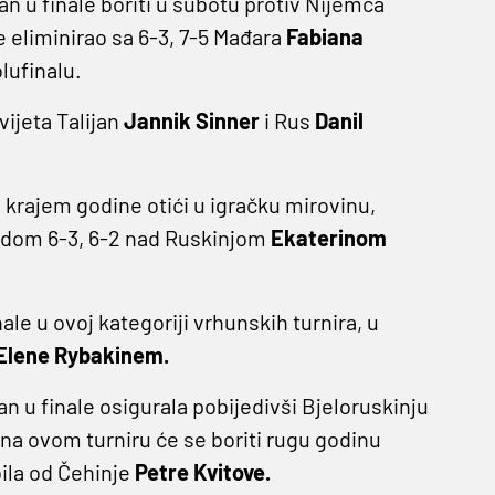
n u finale boriti u subotu protiv Nijemca
je eliminirao sa 6-3, 7-5 Mađara
Fabiana
lufinalu.
vijeta Talijan
Jannik Sinner
i Rus
Danil
će krajem godine otići u igračku mirovinu,
bjedom 6-3, 6-2 nad Ruskinjom
Ekaterinom
nale u ovoj kategoriji vrhunskih turnira, u
Elene Rybakinem.
an u finale osigurala pobijedivši Bjeloruskinju
v na ovom turniru će se boriti rugu godinu
bila od Čehinje
Petre Kvitove.