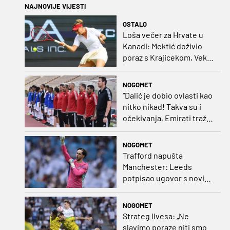
NAJNOVIJE VIJESTI
OSTALO
Loša večer za Hrvate u
Kanadi: Mektić doživio
poraz s Krajicekom, Vekić
poražena u paru sa
Sakkari
NOGOMET
“Dalić je dobio ovlasti kao
nitko nikad! Takva su i
očekivanja, Emirati traže
i veliki rezultat!“
NOGOMET
Trafford napušta
Manchester: Leeds
potpisao ugovor s novim
golmanom i oborio
nekoliko rekorda
NOGOMET
Strateg Ilvesa: „Ne
slavimo poraze niti smo