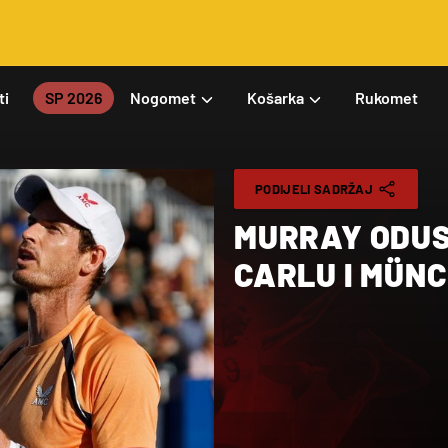
ti
SP 2026
Nogomet
Košarka
Rukomet
PODIJELI SADRŽAJ
MURRAY ODUS
CARLU I MÜN