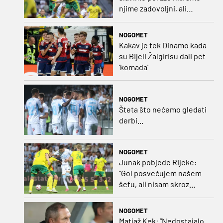
njime zadovoljni, ali
možemo biti ponosni jer
smo pokazali karakter”
NOGOMET
Kakav je tek Dinamo kada
su Bijeli Žalgirisu dali pet
'komada'
NOGOMET
Šteta što nećemo gledati
derbi...
NOGOMET
Junak pobjede Rijeke:
“Gol posvećujem našem
šefu, ali nisam skroz
zadovoljan, trebali smo
pobijediti s dva, tri gola
NOGOMET
razlike”
Matjaž Kek: “Nedostajalo