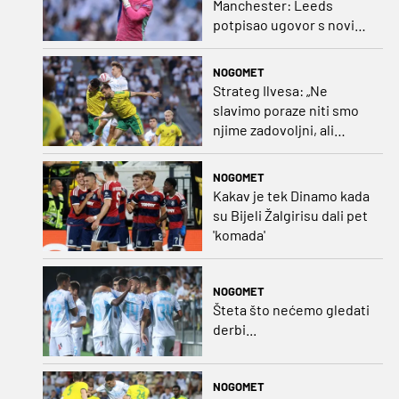
Manchester: Leeds
potpisao ugovor s novim
golmanom i oborio
nekoliko rekorda
NOGOMET
Strateg Ilvesa: „Ne
slavimo poraze niti smo
njime zadovoljni, ali
možemo biti ponosni jer
smo pokazali karakter”
NOGOMET
Kakav je tek Dinamo kada
su Bijeli Žalgirisu dali pet
'komada'
NOGOMET
Šteta što nećemo gledati
derbi...
NOGOMET