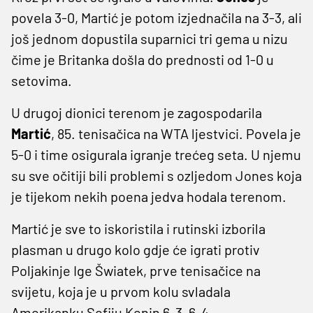
povela 3-0, Martić je potom izjednačila na 3-3, ali
još jednom dopustila suparnici tri gema u nizu
čime je Britanka došla do prednosti od 1-0 u
setovima.
U drugoj dionici terenom je zagospodarila
Martić
, 85. tenisačica na WTA ljestvici. Povela je
5-0 i time osigurala igranje trećeg seta. U njemu
su sve očitiji bili problemi s ozljedom Jones koja
je tijekom nekih poena jedva hodala terenom.
Martić je sve to iskoristila i rutinski izborila
plasman u drugo kolo gdje će igrati protiv
Poljakinje Ige Šwiatek, prve tenisačice na
svijetu, koja je u prvom kolu svladala
Amerikanku Sofiju Kenin 6-3, 6-4.