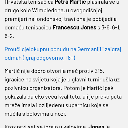
Hrvatska tenisačica
Petra Martić
plasirala se u
drugo kolo Wimbledona, u ovogodišnjoj
premijeri na londonskoj travi ona je pobijedila
domaću tenisačicu
Francescu Jones
s 3-6, 6-1,
6-2.
Prouči cjelokupnu ponudu na Germaniji i zaigraj
odmah (Igraj odgovorno, 18+)
Martić nije dobro otvorila meč protiv 215.
igračice na svijetu koja je u glavni turnir ušla uz
pozivnicu organizatora. Potom je Martić ipak
pokazala daleko veću kvalitetu, ali je preko puta
mreže imala i ozlijeđenu suparnicu koja se
mučila s bolovima u nozi.
Kroz prvi set se igralo u valovima.
Jones
je