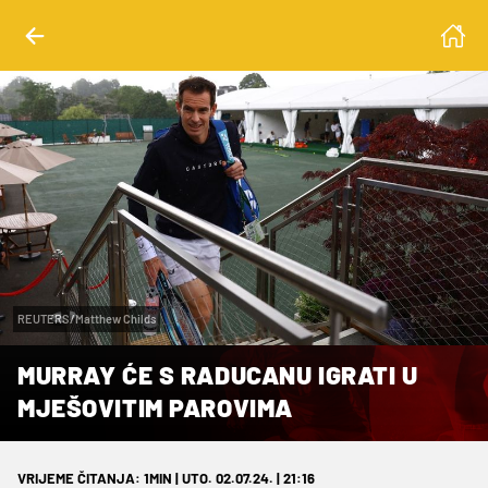
REUTERS/Matthew Childs
MURRAY ĆE S RADUCANU IGRATI U
MJEŠOVITIM PAROVIMA
VRIJEME ČITANJA: 1MIN | UTO. 02.07.24. | 21:16