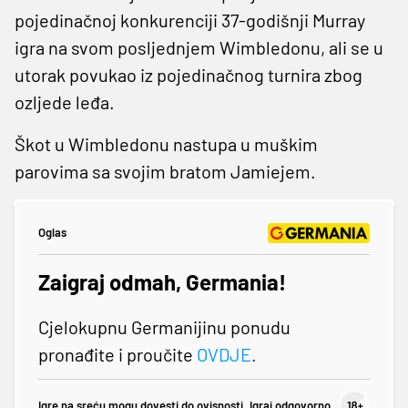
pojedinačnoj konkurenciji 37-godišnji Murray
igra na svom posljednjem Wimbledonu, ali se u
utorak povukao iz pojedinačnog turnira zbog
ozljede leđa.
Škot u Wimbledonu nastupa u muškim
parovima sa svojim bratom Jamiejem.
Oglas
Zaigraj odmah, Germania!
Cjelokupnu Germanijinu ponudu
pronađite i proučite
OVDJE
.
Igre na sreću mogu dovesti do ovisnosti. Igraj odgovorno.