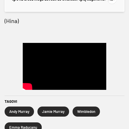
(Hina)
TAGOVI
Andy Murray
Jamie Murray
Wimbledon
Emma Raducanu