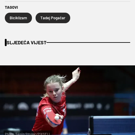
TAGOVI
Biciklizam
Tadej Pogačar
SLJEDEĆA VIJEST
Photo: Sanjin Strukic/PIXSELL