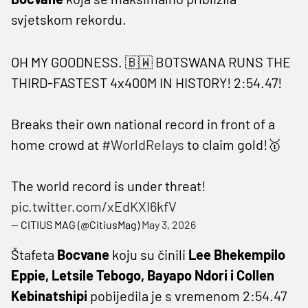
svjetskom rekordu.
OH MY GOODNESS. 🇧🇼 BOTSWANA RUNS THE
THIRD-FASTEST 4x400M IN HISTORY! 2:54.47!
Breaks their own national record in front of a
home crowd at
#WorldRelays
to claim gold!🥇
The world record is under threat!
pic.twitter.com/xEdKXI6kfV
— CITIUS MAG (@CitiusMag)
May 3, 2026
Štafeta
Bocvane
koju su činili
Lee Bhekempilo
Eppie, Letsile Tebogo, Bayapo Ndori i Collen
Kebinatshipi
pobijedila je s vremenom 2:54.47