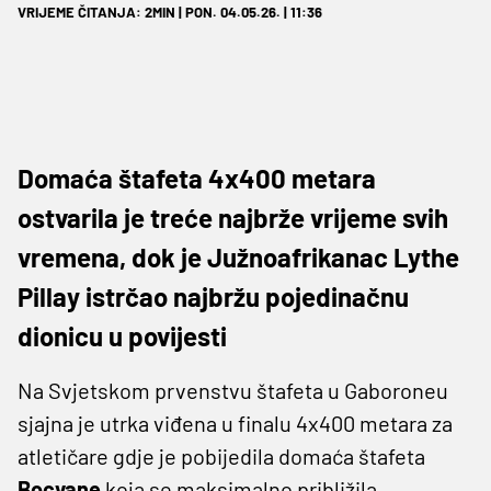
VRIJEME ČITANJA: 2MIN | PON. 04.05.26. | 11:36
Domaća štafeta 4x400 metara
ostvarila je treće najbrže vrijeme svih
vremena, dok je Južnoafrikanac Lythe
Pillay istrčao najbržu pojedinačnu
dionicu u povijesti
Na Svjetskom prvenstvu štafeta u Gaboroneu
sjajna je utrka viđena u finalu 4x400 metara za
atletičare gdje je pobijedila domaća štafeta
Bocvane
koja se maksimalno približila