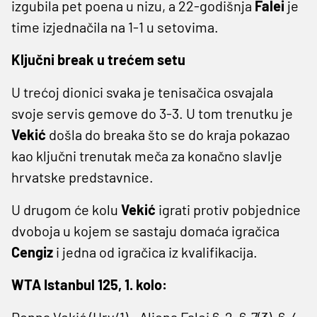
izgubila pet poena u nizu, a 22-godišnja
Falei
je
time izjednačila na 1-1 u setovima.
Ključni break u trećem setu
U trećoj dionici svaka je tenisačica osvajala
svoje servis gemove do 3-3. U tom trenutku je
Vekić
došla do breaka što se do kraja pokazao
kao ključni trenutak meča za konačno slavlje
hrvatske predstavnice.
U drugom će kolu
Vekić
igrati protiv pobjednice
dvoboja u kojem se sastaju domaća igračica
Cengiz
i jedna od igračica iz kvalifikacija.
WTA Istanbul 125, 1. kolo:
Donna Vekić (Hrv/1) - Aliona Falei 6-2, 6-7(3), 6-4