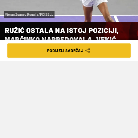
Vjeran Žganec Rogulja/PIXSELL
RUŽIĆ OSTALA NA ISTOJ POZICIJI,
MARČINKO NAPREDOVALA, VEKIĆ
BITNO POTONULA
PODIJELI SADRŽAJ
VRIJEME ČITANJA: 2MIN | PON. 04.05.26. | 11:36
Na novoj WTA ljestvici Hrvatska i dalje
ima tri svoje predstavnice među sto
najboljih, ali uz značajne promjene u