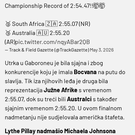
Championship Record of 2:54.47!!🤯🤯
🥈 South Africa 🇿🇦 2:55.07 (NR)
🥉 Australia 🇦🇺 2:55.20
(AR)
pic.twitter.com/nqyABar2QB
— Track & Field Gazette (@TrackGazette)
May 3, 2026
Utrka u Gaboroneu je bila sjajna i zbog
konkurencije koju je imala
Bocvana
na putu do
slavlja. Tik iza njihovih leđa je druga bila
reprezentacija
Južne Afrike
s vremenom
2:55.07, dok su treći bili
Australci
s također
sjajnim vremenom 2:55.20. U ovom finalnom
nadmetanju nije sudjelovala američka štafeta.
Lythe Pillay nadmašio Michaela Johnsona