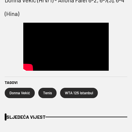
(Hina)
TAGOVI
Donna Vekić
Tenis
WTA 125 Istanbul
SLJEDEĆA VIJEST