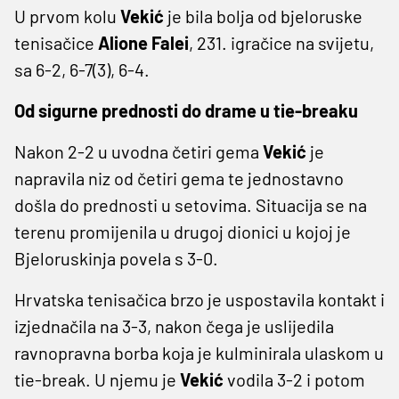
U prvom kolu
Vekić
je bila bolja od bjeloruske
tenisačice
Alione Falei
, 231. igračice na svijetu,
sa 6-2, 6-7(3), 6-4.
Od sigurne prednosti do drame u tie-breaku
Nakon 2-2 u uvodna četiri gema
Vekić
je
napravila niz od četiri gema te jednostavno
došla do prednosti u setovima. Situacija se na
terenu promijenila u drugoj dionici u kojoj je
Bjeloruskinja povela s 3-0.
Hrvatska tenisačica brzo je uspostavila kontakt i
izjednačila na 3-3, nakon čega je uslijedila
ravnopravna borba koja je kulminirala ulaskom u
tie-break. U njemu je
Vekić
vodila 3-2 i potom