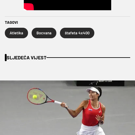
TAGOVI
Atletika
Bocvana
štafeta 4x400
SLJEDEĆA VIJEST