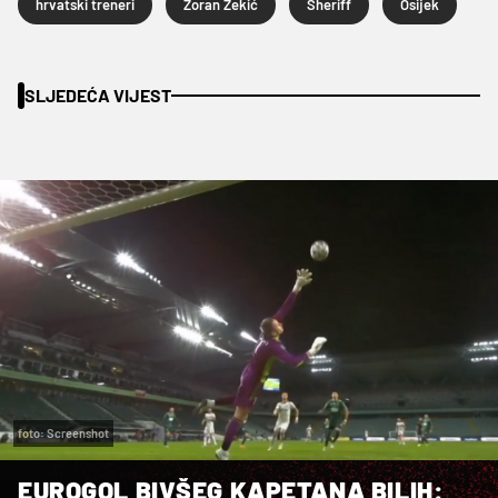
hrvatski treneri
Zoran Zekić
Sheriff
Osijek
SLJEDEĆA VIJEST
foto: Screenshot
EUROGOL BIVŠEG KAPETANA BILIH: