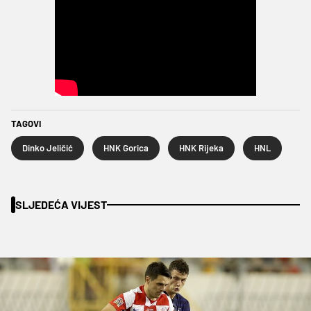
TAGOVI
Dinko Jeličić
HNK Gorica
HNK Rijeka
HNL
SLJEDEĆA VIJEST