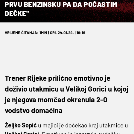
PRVU BENZINSKU PA DA POČASTIM
DEČKE"
VRIJEME ČITANJA: 1MIN | SRI. 24.01.24. | 19:19
Trener Rijeke prilično emotivno je
doživio utakmicu u Velikoj Gorici u kojoj
je njegova momčad okrenula 2-0
vodstvo domaćina
Željko Sopić
u majici je dočekao kraj utakmice u
Velikoj
Gorici
. Emotivno je ispratvio sudačku