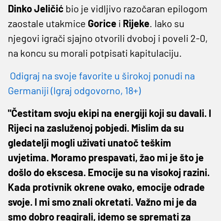
Dinko Jeličić
bio je vidljivo razočaran epilogom
zaostale utakmice
Gorice
i
Rijeke
. Iako su
njegovi igrači sjajno otvorili dvoboj i poveli 2-0,
na koncu su morali potpisati kapitulaciju.
Odigraj na svoje favorite u širokoj ponudi na
Germaniji (Igraj odgovorno, 18+)
"Čestitam svoju ekipi na energiji koji su davali. I
Rijeci na zasluženoj pobjedi. Mislim da su
gledatelji mogli uživati unatoč teškim
uvjetima. Moramo prespavati, žao mi je što je
došlo do ekscesa. Emocije su na visokoj razini.
Kada protivnik okrene ovako, emocije odrade
svoje. I mi smo znali okretati. Važno mi je da
smo dobro reagirali, idemo se spremati za