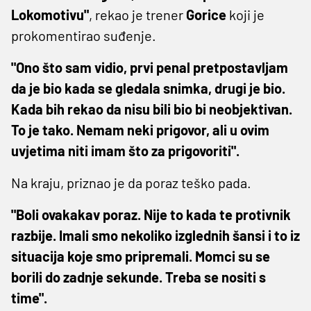
Lokomotivu"
, rekao je trener
Gorice
koji je
prokomentirao suđenje.
"Ono što sam vidio, prvi penal pretpostavljam
da je bio kada se gledala snimka, drugi je bio.
Kada bih rekao da nisu bili bio bi neobjektivan.
To je tako. Nemam neki prigovor, ali u ovim
uvjetima niti imam što za prigovoriti".
Na kraju, priznao je da poraz teško pada.
"Boli ovakakav poraz. Nije to kada te protivnik
razbije. Imali smo nekoliko izglednih šansi i to iz
situacija koje smo pripremali. Momci su se
borili do zadnje sekunde. Treba se nositi s
time".