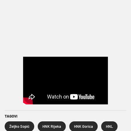
TAGOVI
Željko Sopić
HNK Rijeka
HNK Gorica
HNL