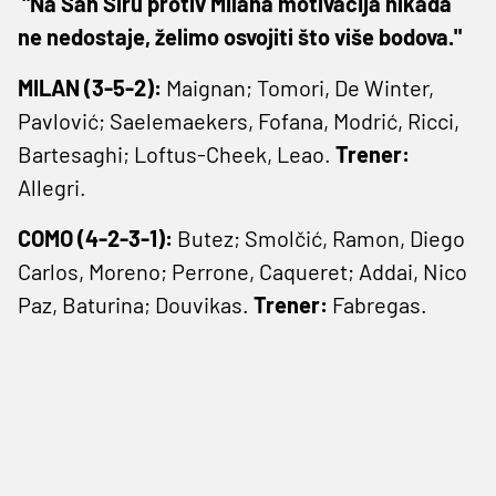
"Na San Siru protiv Milana motivacija nikada
ne nedostaje, želimo osvojiti što više bodova."
MILAN (3-5-2):
Maignan; Tomori, De Winter,
Pavlović; Saelemaekers, Fofana, Modrić, Ricci,
Bartesaghi; Loftus-Cheek, Leao.
Trener:
Allegri.
COMO (4-2-3-1):
Butez; Smolčić, Ramon, Diego
Carlos, Moreno; Perrone, Caqueret; Addai, Nico
Paz, Baturina; Douvikas.
Trener:
Fabregas.