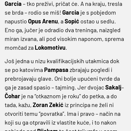
Garcia
– tko preživi, pričat će. A na kraju, tresla
se brda – rodio se miš!
Garcia
je s pobjedom
napustio
Opus
Arenu
, a
Sopić
ostao u sedlu.
Eno ga, jučer je odradio dva treninga, naizgled
miran izvana, ali pod visokim naponom, sprema
momčad za
Lokomotivu
.
Još jedna u nizu kvalifikacijskih utakmica dok
se po katovima
Pampasa
zbrajaju pogledi i
prebrojavaju glave. Oni bolje upućeni tvrde da
ga je zasad spasio – tajming. Jer dvojac
Sakalj
–
Čohar
je na “otkaznom je roku” do petka, a do
tada, kažu,
Zoran
Zekić
iz principa ne želi ni
otvoriti temu “povratka”. Ima i pravo – način na
koji su ga otpravili iz vlastite kuće, i to nakon
pobjede nad
Rijekom
te šest trijumfa u osam