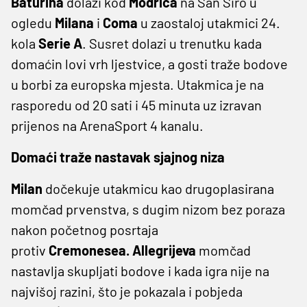
Baturina
dolazi kod
Modrića
na San Siro u
ogledu
Milana
i
Coma
u zaostaloj utakmici 24.
kola
Serie A
. Susret dolazi u trenutku kada
domaćin lovi vrh ljestvice, a gosti traže bodove
u borbi za europska mjesta. Utakmica je na
rasporedu od 20 sati i 45 minuta uz izravan
prijenos na ArenaSport 4 kanalu.
Domaći traže nastavak sjajnog niza
Milan
dočekuje utakmicu kao drugoplasirana
momčad prvenstva, s dugim nizom bez poraza
nakon početnog posrtaja
protiv
Cremonesea.
Allegrijeva
momčad
nastavlja skupljati bodove i kada igra nije na
najvišoj razini, što je pokazala i pobjeda