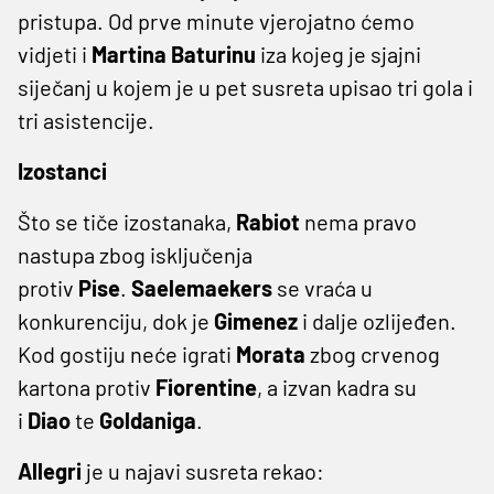
pristupa. Od prve minute vjerojatno ćemo
vidjeti i
Martina Baturinu
iza kojeg je sjajni
siječanj u kojem je u pet susreta upisao tri gola i
tri asistencije.
Izostanci
Što se tiče izostanaka,
Rabiot
nema pravo
nastupa zbog isključenja
protiv
Pise
.
Saelemaekers
se vraća u
konkurenciju, dok je
Gimenez
i dalje ozlijeđen.
Kod gostiju neće igrati
Morata
zbog crvenog
kartona protiv
Fiorentine
, a izvan kadra su
i
Diao
te
Goldaniga
.
Allegri
je u najavi susreta rekao: