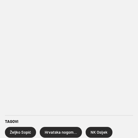
TAGOVI
Željko Sopić
Hrvatska nogometna liga
NK Osijek