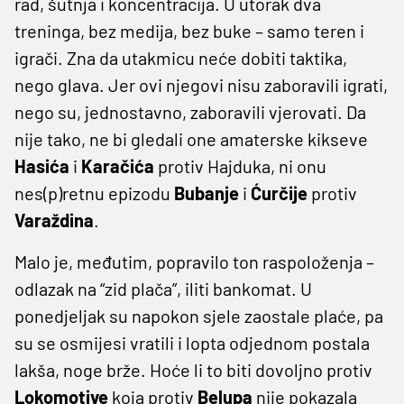
rad, šutnja i koncentracija. U utorak dva
treninga, bez medija, bez buke – samo teren i
igrači. Zna da utakmicu neće dobiti taktika,
nego glava. Jer ovi njegovi nisu zaboravili igrati,
nego su, jednostavno, zaboravili vjerovati. Da
nije tako, ne bi gledali one amaterske kikseve
Hasića
i
Karačića
protiv Hajduka, ni onu
nes(p)retnu epizodu
Bubanje
i
Ćurčije
protiv
Varaždina
.
Malo je, međutim, popravilo ton raspoloženja –
odlazak na “zid plača”, iliti bankomat. U
ponedjeljak su napokon sjele zaostale plaće, pa
su se osmijesi vratili i lopta odjednom postala
lakša, noge brže. Hoće li to biti dovoljno protiv
Lokomotive
koja protiv
Belupa
nije pokazala