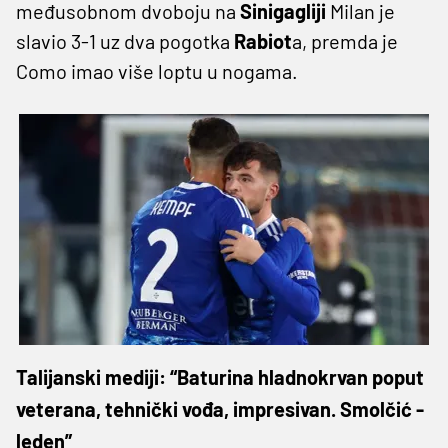
međusobnom dvoboju na
Sinigagliji
Milan je
slavio 3-1 uz dva pogotka
Rabiot
a, premda je
Como imao više loptu u nogama.
Talijanski mediji: “Baturina hladnokrvan poput
veterana, tehnički vođa, impresivan. Smolčić -
leden”