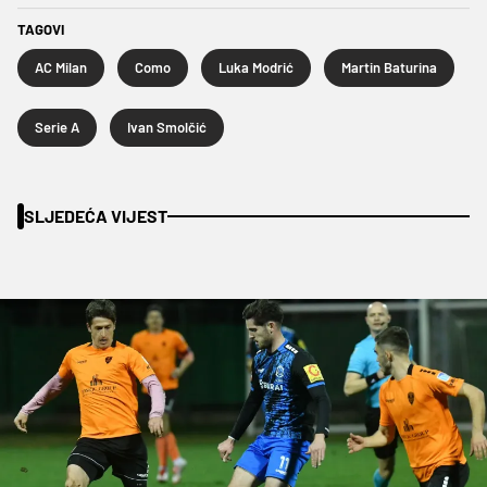
TAGOVI
AC Milan
Como
Luka Modrić
Martin Baturina
Serie A
Ivan Smolčić
SLJEDEĆA VIJEST