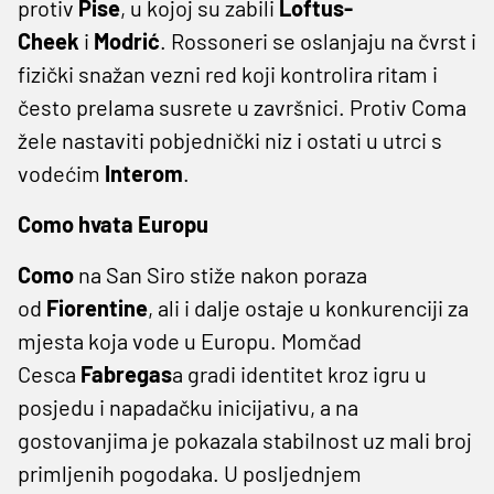
protiv
Pise
, u kojoj su zabili
Loftus-
Cheek
i
Modrić
. Rossoneri se oslanjaju na čvrst i
fizički snažan vezni red koji kontrolira ritam i
često prelama susrete u završnici. Protiv Coma
žele nastaviti pobjednički niz i ostati u utrci s
vodećim
Interom
.
Como hvata Europu
Como
na San Siro stiže nakon poraza
od
Fiorentine
, ali i dalje ostaje u konkurenciji za
mjesta koja vode u Europu. Momčad
Cesca
Fabregas
a gradi identitet kroz igru u
posjedu i napadačku inicijativu, a na
gostovanjima je pokazala stabilnost uz mali broj
primljenih pogodaka. U posljednjem