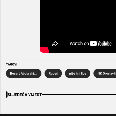
TAGOVI
Besart Abdurahimi
Rudeš
niže hnl lige
NK Oroslavlj
SLJEDEĆA VIJEST