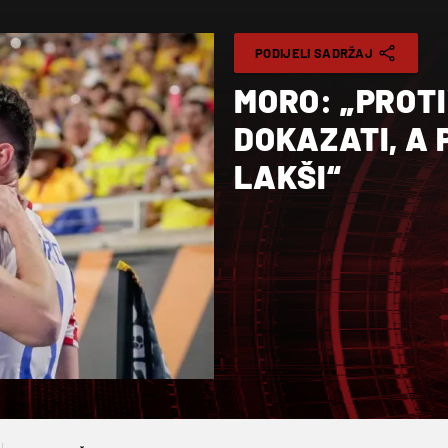
PODIJELI SADRŽAJ
MORO: „PROT
DOKAZATI, A 
LAKŠI“