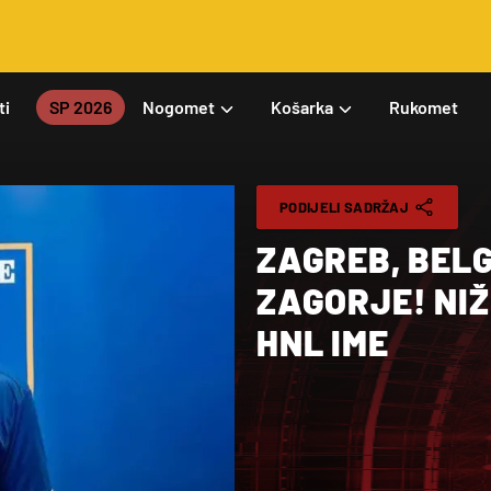
ti
SP 2026
Nogomet
Košarka
Rukomet
PODIJELI SADRŽAJ
ZAGREB, BEL
ZAGORJE! NI
HNL IME