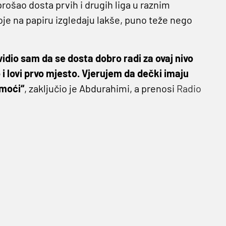
prošao dosta prvih i drugih liga u raznim
oje na papiru izgledaju lakše, puno teže nego
vidio sam da se dosta dobro radi za ovaj nivo
 i lovi prvo mjesto. Vjerujem da dečki imaju
omoći“
, zaključio je Abdurahimi, a prenosi
Radio