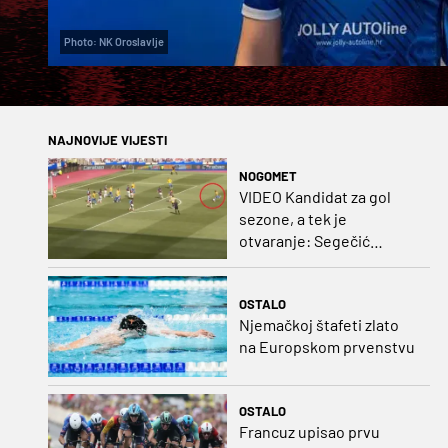
Photo: NK Oroslavlje
NAJNOVIJE VIJESTI
NOGOMET
VIDEO Kandidat za gol
sezone, a tek je
otvaranje: Segečić
bombom probio West
Ham!
OSTALO
Njemačkoj štafeti zlato
na Europskom prvenstvu
OSTALO
Francuz upisao prvu