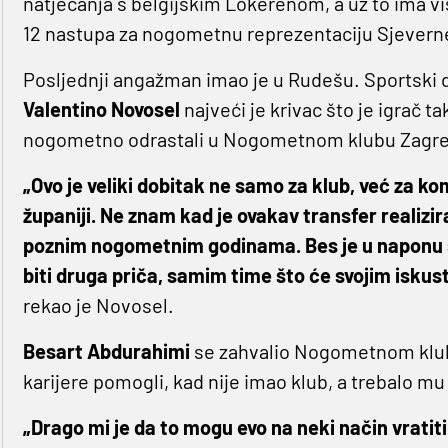
natjecanja s belgijskim Lokerenom, a uz to ima vi
12 nastupa za nogometnu reprezentaciju Sjeverne
Posljednji angažman imao je u Rudešu. Sportski d
Valentino Novosel
najveći je krivac što je igrač 
nogometno odrastali u Nogometnom klubu Zagreb, a 
„Ovo je veliki dobitak ne samo za klub, već za 
županiji. Ne znam kad je ovakav transfer realiziran
poznim nogometnim godinama. Bes je u naponu sna
biti druga priča, samim time što će svojim iskus
rekao je Novosel.
Besart Abdurahimi
se zahvalio Nogometnom klubu
karijere pomogli, kad nije imao klub, a trebalo mu 
„Drago mi je da to mogu evo na neki način vratiti