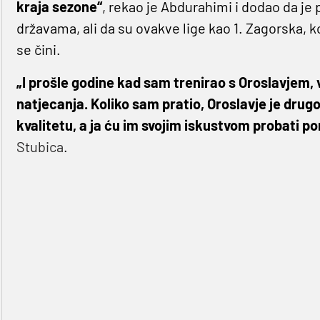
kraja sezone“
, rekao je Abdurahimi i dodao da je 
državama, ali da su ovakve lige kao 1. Zagorska, k
se čini.
„I prošle godine kad sam trenirao s Oroslavjem, 
natjecanja. Koliko sam pratio, Oroslavje je drugo
kvalitetu, a ja ću im svojim iskustvom probati p
Stubica
.