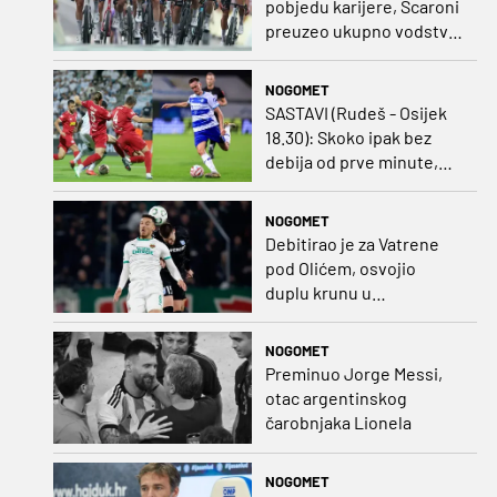
pobjedu karijere, Scaroni
preuzeo ukupno vodstvo
u Poljskoj
NOGOMET
SASTAVI (Rudeš - Osijek
18.30): Skoko ipak bez
debija od prve minute,
gosti promijenili
napadača u odnosu na
NOGOMET
prvo kolo
Debitirao je za Vatrene
pod Olićem, osvojio
duplu krunu u
Rumunjskoj pa preselio
na Cipar
NOGOMET
Preminuo Jorge Messi,
otac argentinskog
čarobnjaka Lionela
NOGOMET