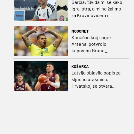
Garcia: "Sviđa mi se kako
igra Istra, a mi ne žalimo
za Krovinovićem i
Guillamonom. Selahi?
Nismo u kontaktu"
NOGOMET
Konačan kraj sage:
Arsenal potvrdio
kupovinu Brune
Guimaraesa
KOŠARKA
Latvija objavila popis za
ključnu utakmicu,
Hrvatskoj se otvara
velika prilika