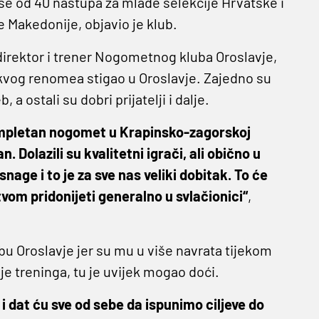
še od 40 nastupa za mlade selekcije Hrvatske i
 Makedonije, objavio je klub.
irektor i trener Nogometnog kluba Oroslavje,
takvog renomea stigao u Oroslavje. Zajedno su
ostali su dobri prijatelji i dalje.
kompletan nogomet u Krapinsko-zagorskoj
. Dolazili su kvalitetni igrači, ali obično u
ge i to je za sve nas veliki dobitak. To će
tvom pridonijeti generalno u svlačionici“
,
 Oroslavje jer su mu u više navrata tijekom
je treninga, tu je uvijek mogao doći.
 i dat ću sve od sebe da ispunimo ciljeve do