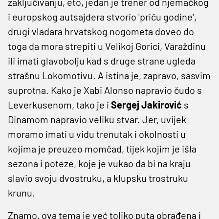
zaključivanju, eto, jedan je trener od njemačkog
i europskog autsajdera stvorio 'priču godine',
drugi vladara hrvatskog nogometa doveo do
toga da mora strepiti u Velikoj Gorici, Varaždinu
ili imati glavobolju kad s druge strane ugleda
strašnu Lokomotivu. A istina je, zapravo, sasvim
suprotna. Kako je Xabi Alonso napravio čudo s
Leverkusenom, tako je i
Sergej Jakirović
s
Dinamom napravio veliku stvar. Jer, uvijek
moramo imati u vidu trenutak i okolnosti u
kojima je preuzeo momčad, tijek kojim je išla
sezona i poteze, koje je vukao da bi na kraju
slavio svoju dvostruku, a klupsku trostruku
krunu.
Znamo, ova tema je već toliko puta obrađena i