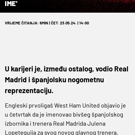
IME'
VRIJEME ČITANJA: 6MIN | ČET. 23.05.24. | 14:00
U karijeri je, između ostalog, vodio Real
Madrid i španjolsku nogometnu
reprezentaciju.
Engleski prvoligaš West Ham United objavio je
u četvrtak da je imenovao bivšeg španjolskog
izbornika i trenera Real Madrida Julena
Lopeteguija za svog novog glavnog trenera.