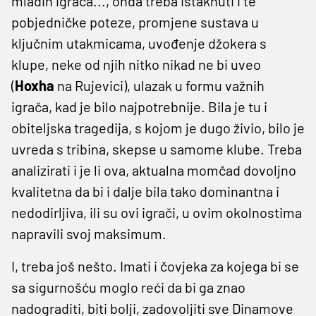
mladih igrača..., onda treba istaknuti i te
pobjedničke poteze, promjene sustava u
ključnim utakmicama, uvođenje džokera s
klupe, neke od njih nitko nikad ne bi uveo
(
Hoxha
na Rujevici), ulazak u formu važnih
igrača, kad je bilo najpotrebnije. Bila je tu i
obiteljska tragedija, s kojom je dugo živio, bilo je
uvreda s tribina, skepse u samome klube. Treba
analizirati i je li ova, aktualna momčad dovoljno
kvalitetna da bi i dalje bila tako dominantna i
nedodirljiva, ili su ovi igrači, u ovim okolnostima
napravili svoj maksimum.
I, treba još nešto. Imati i čovjeka za kojega bi se
sa sigurnošću moglo reći da bi ga znao
nadograditi, biti bolji, zadovoljiti sve Dinamove