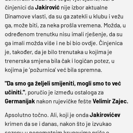
činjenici da
Jakirović
nije izbor aktualne
Dinamove vlasti, da su ga zatekli u klubu i vežu
ga, može biti, za neka prošla vremena. Možda, u
određenom trenutku nisu imali rješenje, da su
ga imali možda više i ne bi bio ovdje. Činjenica
je, također, da je bilo trenutaka u kojima je
trenerska smjena bila čak i logičan potez, u
kojima je 'požurnica' već bila spremna.
"Da smo ga željeli smijeniti, mogli smo to već
učiniti."
, poručio je između ostaloga za
Germanijak
nakon rujevičke fešte
Velimir Zajec.
Apsolutno točno. Ali, koji je onda
Jakirovićev
krimen da se i danas, nakon što je izvukao
sezonu u nogometnim krugovima priča o