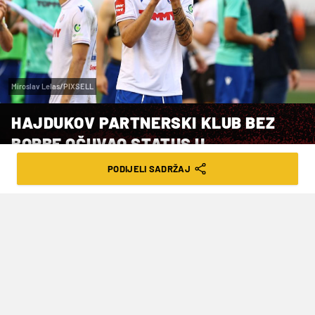
Miroslav Lelas/PIXSELL
HAJDUKOV PARTNERSKI KLUB BEZ
BORBE OČUVAO STATUS U
SLOVENSKOJ ELITI
PODIJELI SADRŽAJ
VRIJEME ČITANJA: 6MIN | ČET. 23.05.24. | 14:00