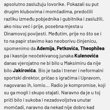
apsolutno zaslužuju lovorike. Pokazali su put
drugim klubovima i momčadima, predočili
razliku između pobjednika i gubitnika i zaslužili,
ako nisu već i prije, posebna mjesta u
Dinamovoj povijesti. Međutim, prije no što se i
to na papir stavimo kao neoborivu činjenicu,
spomenimo da
Ademija, Petkovića, Theophilea
pa i kasnije neočekivanog junaka
Kulenovića
danas vjerojatno ne bi bilo u Maksimiru da nije
bilo
Jakirovića
. Bio je tada i trener i neformalni
sportski direktor, pričao s igračima i Upravom,
nagovarao ih, lomio... Radio je kompromise, koji
su ga mogli i skupo stajati. Naravno da je u toj
priči bilo i sukoba i nezadovoljstva unutar
momčadi, naravno da nekad nije dobro kad