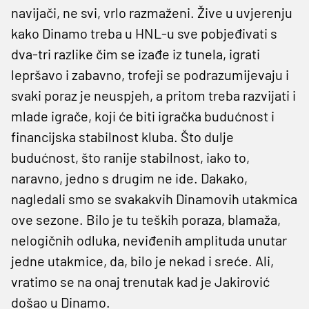
navijači, ne svi, vrlo razmaženi. Žive u uvjerenju
kako Dinamo treba u HNL-u sve pobjeđivati s
dva-tri razlike čim se izađe iz tunela, igrati
lepršavo i zabavno, trofeji se podrazumijevaju i
svaki poraz je neuspjeh, a pritom treba razvijati i
mlade igrače, koji će biti igračka budućnost i
financijska stabilnost kluba. Što dulje
budućnost, što ranije stabilnost, iako to,
naravno, jedno s drugim ne ide. Dakako,
nagledali smo se svakakvih Dinamovih utakmica
ove sezone. Bilo je tu teških poraza, blamaža,
nelogičnih odluka, neviđenih amplituda unutar
jedne utakmice, da, bilo je nekad i sreće. Ali,
vratimo se na onaj trenutak kad je Jakirović
došao u Dinamo.