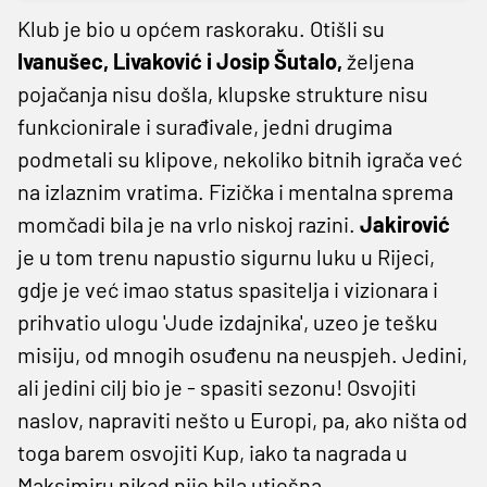
Klub je bio u općem raskoraku. Otišli su
Ivanušec, Livaković i Josip Šutalo,
željena
pojačanja nisu došla, klupske strukture nisu
funkcionirale i surađivale, jedni drugima
podmetali su klipove, nekoliko bitnih igrača već
na izlaznim vratima. Fizička i mentalna sprema
momčadi bila je na vrlo niskoj razini.
Jakirović
je u tom trenu napustio sigurnu luku u Rijeci,
gdje je već imao status spasitelja i vizionara i
prihvatio ulogu 'Jude izdajnika', uzeo je tešku
misiju, od mnogih osuđenu na neuspjeh. Jedini,
ali jedini cilj bio je - spasiti sezonu! Osvojiti
naslov, napraviti nešto u Europi, pa, ako ništa od
toga barem osvojiti Kup, iako ta nagrada u
Maksimiru nikad nije bila utješna.