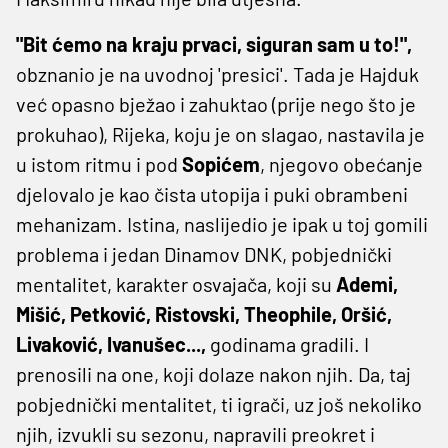
"Bit ćemo na kraju prvaci, siguran sam u to!",
obznanio je na uvodnoj 'presici'. Tada je Hajduk
već opasno bježao i zahuktao (prije nego što je
prokuhao), Rijeka, koju je on slagao, nastavila je
u istom ritmu i pod
Sopićem
, njegovo obećanje
djelovalo je kao čista utopija i puki obrambeni
mehanizam. Istina, naslijedio je ipak u toj gomili
problema i jedan Dinamov DNK, pobjednički
mentalitet, karakter osvajača, koji su
Ademi,
Mišić, Petković, Ristovski, Theophile, Oršić,
Livaković, Ivanušec...,
godinama gradili. I
prenosili na one, koji dolaze nakon njih. Da, taj
pobjednički mentalitet, ti igrači, uz još nekoliko
njih, izvukli su sezonu, napravili preokret i