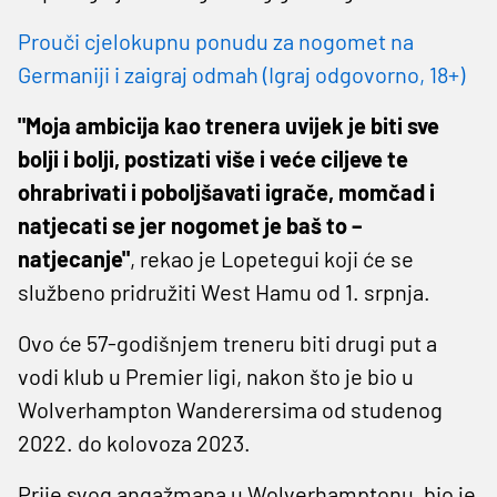
Prouči cjelokupnu ponudu za nogomet na
Germaniji i zaigraj odmah (Igraj odgovorno, 18+)
"Moja ambicija kao trenera uvijek je biti sve
bolji i bolji, postizati više i veće ciljeve te
ohrabrivati ​​i poboljšavati igrače, momčad i
natjecati se jer nogomet je baš to –
natjecanje"
, rekao je Lopetegui koji će se
službeno pridružiti West Hamu od 1. srpnja.
Ovo će 57-godišnjem treneru biti drugi put a
vodi klub u Premier ligi, nakon što je bio u
Wolverhampton Wanderersima od studenog
2022. do kolovoza 2023.
Prije svog angažmana u Wolverhamptonu, bio je