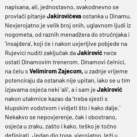
napisana, ali, jednostavno, svakodnevno se
provlači pitanje
Jakirovićeva
ostanka u Dinamu.
Nevjerojatno je velik broj onih, uglavnom ljudi iz
nogometa, od raznih menadžera do stručnjaka i
'insajdera', koji će i nakon uvjerljive pobjede na
Rujevici nuditi zaključak da
Jakirović
neće
ostati Dinamovim trenerom. Dinamovi čelnici,
na čelu s
Velimirom Zajecom,
u zadnje vrijeme
potenciraju da ostanak nije upitan, iako se u tim
izjavama osjeća neki 'ali', a i sam je
Jakirović
nakon utakmice kazao da 'treba sjesti s
klupskim vodstvom i vidjeti što i kako dalje.'
Nekakvo se nepovjerenje, čak i obostrano,
osjeća u zraku, zašto i kako, teško je točno
definirati. Jedan dio toga, vjerojatno, leži u