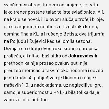
svlačionica obrani trenera od smjene, jer vrlo
lako trener postane talac te iste svlačionice. Ali,
na kraju se novci, ili u ovom slučaju trofeji broje,
a ti su argumenti neoborivi. Dvostruka kruna,
osmina finala KL-a i rušenje Betisa, dva trijumfa
na Poljudu i Rujevici kad se lomila sezona.
Osvajali su i drugi dvostruke krune i europska
proljeća, ali nitko, baš nitko od
Jakirovićevih
prethodnika nije prošao ovakav put, nije
preuzeo momčad u takvim okolnostima i doveo
je do trona. A, pobjeđivao je Dinamo i ranije s
mršavih 1-0, u nadokadama, uz negledljivu igru,
samo je superiornost u HNL-u bila tolika da je,
zapravo, bilo nebitno.