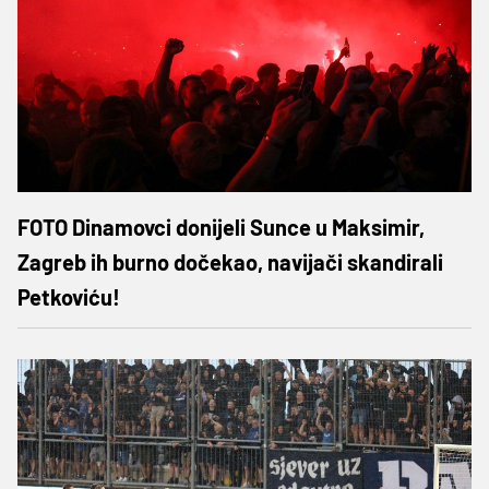
FOTO Dinamovci donijeli Sunce u Maksimir,
Zagreb ih burno dočekao, navijači skandirali
Petkoviću!