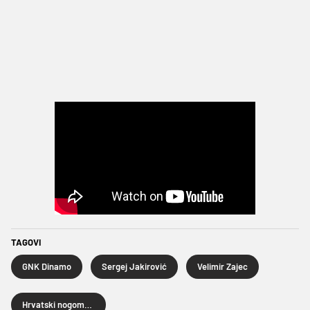
TAGOVI
GNK Dinamo
Sergej Jakirović
Velimir Zajec
Hrvatski nogometni kup