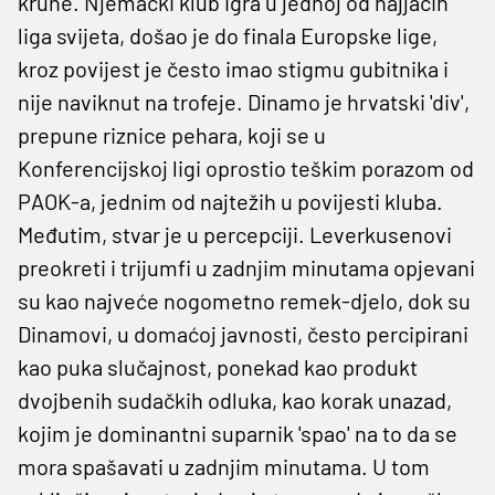
krune. Njemački klub igra u jednoj od najjačih
liga svijeta, došao je do finala Europske lige,
kroz povijest je često imao stigmu gubitnika i
nije naviknut na trofeje. Dinamo je hrvatski 'div',
prepune riznice pehara, koji se u
Konferencijskoj ligi oprostio teškim porazom od
PAOK-a, jednim od najtežih u povijesti kluba.
Međutim, stvar je u percepciji. Leverkusenovi
preokreti i trijumfi u zadnjim minutama opjevani
su kao najveće nogometno remek-djelo, dok su
Dinamovi, u domaćoj javnosti, često percipirani
kao puka slučajnost, ponekad kao produkt
dvojbenih sudačkih odluka, kao korak unazad,
kojim je dominantni suparnik 'spao' na to da se
mora spašavati u zadnjim minutama. U tom