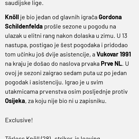
saudijske lige.
Knöll
je bio jedan od glavnih igrača
Gordona
Schildenfelda
prošle sezone u pogodu na
ulazak u elitni rang nakon dolaska u zimu. U 13
nastupa, postigao je šest pogodaka i pridodao
tom učinku još dvije asistencije, a
Vukovar 1991
na kraju je došao do naslova prvaka
Prve NL
. U
ovoj je sezoni zaigrao sedam puta uz po jedan
pogodak i asistenciju. Igrao je u svim
utakmicama prvenstva osim posljednje protiv
Osijeka
, za koju nije bio ni u zapisniku.
Exclusive!
Törless Knöll (28) , striker, is leaving