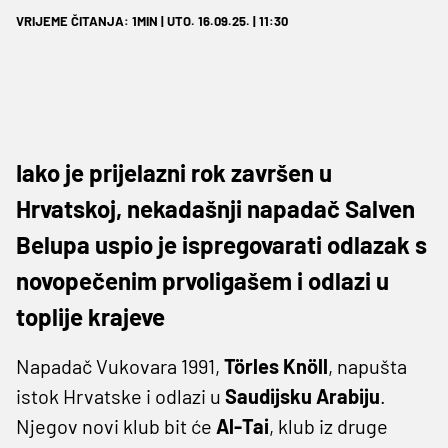
VRIJEME ČITANJA: 1MIN | UTO. 16.09.25. | 11:30
Iako je prijelazni rok završen u
Hrvatskoj, nekadašnji napadač Salven
Belupa uspio je ispregovarati odlazak s
novopečenim prvoligašem i odlazi u
toplije krajeve
Napadač Vukovara 1991,
Törles Knöll
, napušta
istok Hrvatske i odlazi u
Saudijsku Arabiju
.
Njegov novi klub bit će
Al-Tai
, klub iz druge