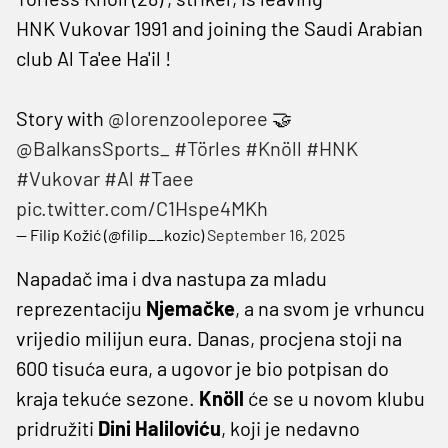
HNK Vukovar 1991 and joining the Saudi Arabian
club Al Ta'ee Ha'il !
Story with
@lorenzooleporee
🤝
@BalkansSports_
#Törles
#Knöll
#HNK
#Vukovar
#Al
#Taee
pic.twitter.com/C1Hspe4MKh
— Filip Kožić (@filip__kozic)
September 16, 2025
Napadač ima i dva nastupa za mladu
reprezentaciju
Njemačke
, a na svom je vrhuncu
vrijedio milijun eura. Danas, procjena stoji na
600 tisuća eura, a ugovor je bio potpisan do
kraja tekuće sezone.
Knöll
će se u novom klubu
pridružiti
Dini Haliloviću
, koji je nedavno