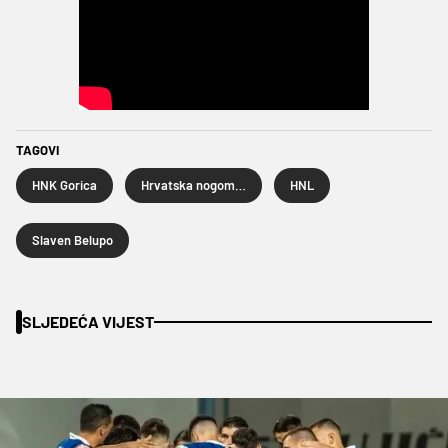
TAGOVI
HNK Gorica
Hrvatska nogometna liga
HNL
Slaven Belupo
SLJEDEĆA VIJEST