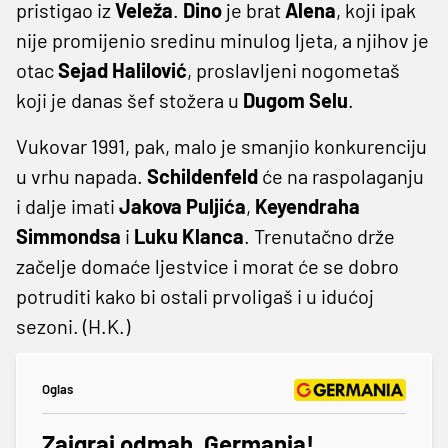
pristigao iz
Veleža
.
Dino
je brat
Alena
, koji ipak
nije promijenio sredinu minulog ljeta, a njihov je
otac
Sejad Halilović
, proslavljeni nogometaš
koji je danas šef stožera u
Dugom Selu
.
Vukovar 1991, pak, malo je smanjio konkurenciju
u vrhu napada.
Schildenfeld
će na raspolaganju
i dalje imati
Jakova Puljića
,
Keyendraha
Simmondsa
i
Luku Klanca
. Trenutačno drže
začelje domaće ljestvice i morat će se dobro
potruditi kako bi ostali prvoligaš i u idućoj
sezoni. (H.K.)
Oglas
Zaigraj odmah, Germania!